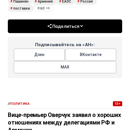
Пашинян
Армения
ЕАЭС
Россия
#
#
#
#
поставки
#
ЕЩЕ +3
Поделиться
Подписывайтесь на «АН»:
Дзен
ВКонтакте
МАХ
//
ПОЛИТИКА
13+
Вице-премьер Оверчук заявил о хороших
отношениях между делегациями РФ и
Армении