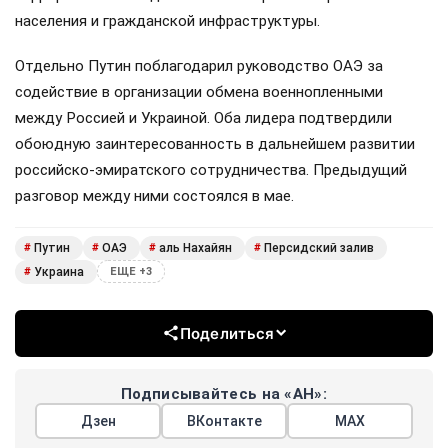
населения и гражданской инфраструктуры.
Отдельно Путин поблагодарил руководство ОАЭ за
содействие в организации обмена военнопленными
между Россией и Украиной. Оба лидера подтвердили
обоюдную заинтересованность в дальнейшем развитии
российско-эмиратского сотрудничества. Предыдущий
разговор между ними состоялся в мае.
Путин
ОАЭ
аль Нахайян
Персидский залив
#
#
#
#
Украина
#
ЕЩЕ +3
Поделиться
Подписывайтесь на «АН»:
Дзен
ВКонтакте
МАХ