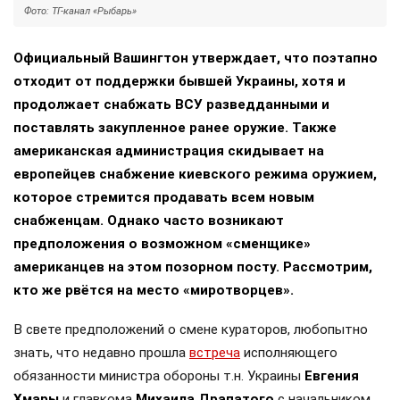
Фото: ТГ-канал «Рыбарь»
Официальный Вашингтон утверждает, что поэтапно
отходит от поддержки бывшей Украины, хотя и
продолжает снабжать ВСУ разведданными и
поставлять закупленное ранее оружие. Также
американская администрация скидывает на
европейцев снабжение киевского режима оружием,
которое стремится продавать всем новым
снабженцам. Однако часто возникают
предположения о возможном «сменщике»
американцев на этом позорном посту. Рассмотрим,
кто же рвётся на место «миротворцев».
В свете предположений о смене кураторов, любопытно
знать, что недавно прошла
встреча
исполняющего
обязанности министра обороны т.н. Украины
Евгения
Хмары
и главкома
Михаила Драпатого
с начальником