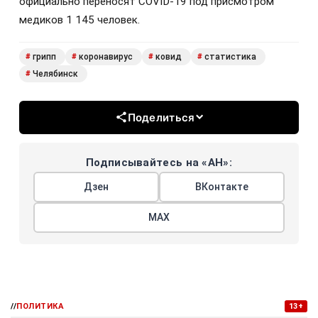
официально переносят COVID-19 под присмотром
медиков 1 145 человек.
грипп
коронавирус
ковид
статистика
#
#
#
#
Челябинск
#
Поделиться
Подписывайтесь на «АН»:
Дзен
ВКонтакте
МАХ
//
ПОЛИТИКА
13+