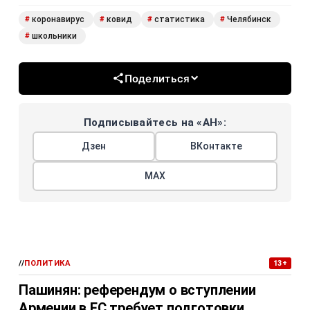
коронавирус
ковид
статистика
Челябинск
#
#
#
#
школьники
#
Поделиться
Подписывайтесь на «АН»:
Дзен
ВКонтакте
МАХ
//
ПОЛИТИКА
13+
Пашинян: референдум о вступлении
Армении в ЕС требует подготовки