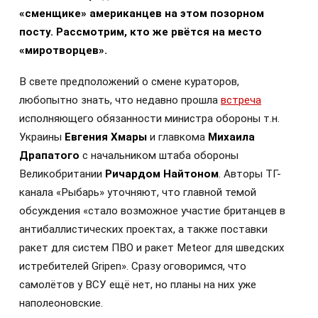
«сменщике» американцев на этом позорном
посту. Рассмотрим, кто же рвётся на место
«миротворцев».
В свете предположений о смене кураторов,
любопытно знать, что недавно прошла
встреча
исполняющего обязанности министра обороны т.н.
Украины
Евгения Хмары
и главкома
Михаила
Драпатого
с начальником штаба обороны
Великобритании
Ричардом Найтоном
. Авторы ТГ-
канала «Рыбарь» уточняют, что главной темой
обсуждения «стало возможное участие британцев в
антибаллистических проектах, а также поставки
ракет для систем ПВО и ракет Meteor для шведских
истребителей Gripen». Сразу оговоримся, что
самолётов у ВСУ ещё нет, но планы на них уже
наполеоновские.