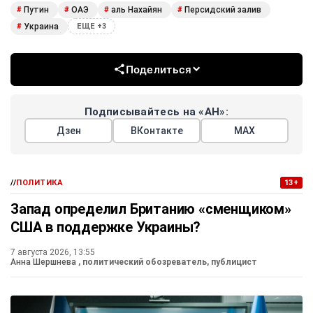
Путин
ОАЭ
аль Нахайян
Персидский залив
#
#
#
#
Украина
#
ЕЩЕ +3
Поделиться
Подписывайтесь на «АН»:
Дзен
ВКонтакте
МАХ
//
ПОЛИТИКА
13+
Запад определил Британию «сменщиком»
США в поддержке Украины?
7 августа 2026, 13:55
Анна Шершнева
, политический обозреватель, публицист