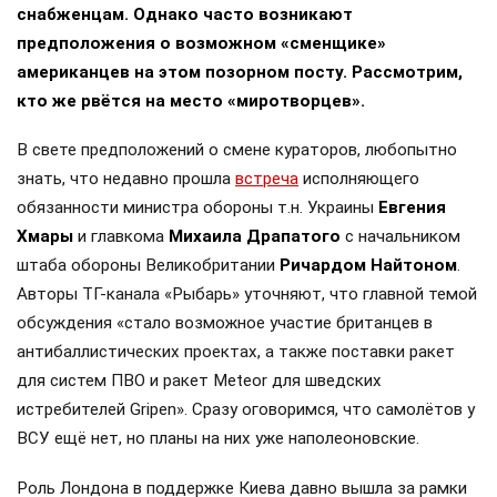
снабженцам. Однако часто возникают
предположения о возможном «сменщике»
американцев на этом позорном посту. Рассмотрим,
кто же рвётся на место «миротворцев».
В свете предположений о смене кураторов, любопытно
знать, что недавно прошла
встреча
исполняющего
обязанности министра обороны т.н. Украины
Евгения
Хмары
и главкома
Михаила Драпатого
с начальником
штаба обороны Великобритании
Ричардом Найтоном
.
Авторы ТГ-канала «Рыбарь» уточняют, что главной темой
обсуждения «стало возможное участие британцев в
антибаллистических проектах, а также поставки ракет
для систем ПВО и ракет Meteor для шведских
истребителей Gripen». Сразу оговоримся, что самолётов у
ВСУ ещё нет, но планы на них уже наполеоновские.
Роль Лондона в поддержке Киева давно вышла за рамки