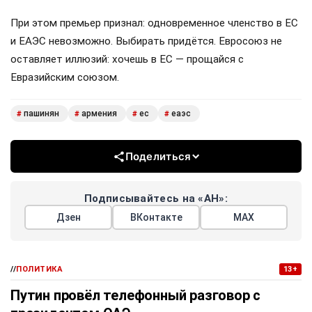
При этом премьер признал: одновременное членство в ЕС
и ЕАЭС невозможно. Выбирать придётся. Евросоюз не
оставляет иллюзий: хочешь в ЕС — прощайся с
Евразийским союзом.
пашинян
армения
ес
еаэс
#
#
#
#
Поделиться
Подписывайтесь на «АН»:
Дзен
ВКонтакте
МАХ
//
ПОЛИТИКА
13+
Путин провёл телефонный разговор с