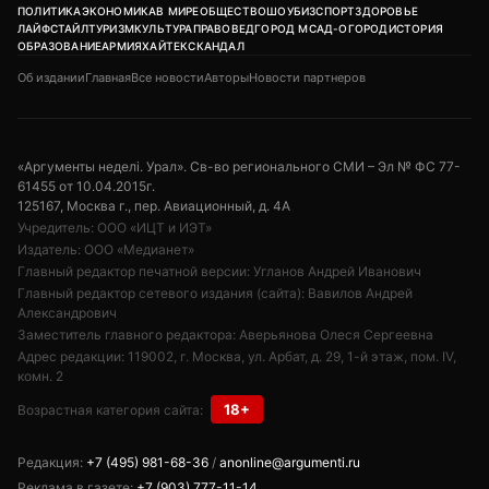
ПОЛИТИКА
ЭКОНОМИКА
В МИРЕ
ОБЩЕСТВО
ШОУБИЗ
СПОРТ
ЗДОРОВЬЕ
ЛАЙФСТАЙЛ
ТУРИЗМ
КУЛЬТУРА
ПРАВОВЕД
ГОРОД М
САД-ОГОРОД
ИСТОРИЯ
ОБРАЗОВАНИЕ
АРМИЯ
ХАЙТЕК
СКАНДАЛ
Об издании
Главная
Все новости
Авторы
Новости партнеров
«Аргументы неделi. Урал». Св-во регионального СМИ – Эл № ФС 77-
61455 от 10.04.2015г.
125167, Москва г., пер. Авиационный, д. 4А
Учредитель: ООО «ИЦТ и ИЭТ»
Издатель: ООО «Медианет»
Главный редактор печатной версии: Угланов Андрей Иванович
Главный редактор сетевого издания (сайта): Вавилов Андрей
Александрович
Заместитель главного редактора: Аверьянова Олеся Сергеевна
Адрес редакции: 119002, г. Москва, ул. Арбат, д. 29, 1-й этаж, пом. IV,
комн. 2
18+
Возрастная категория сайта:
Редакция:
+7 (495) 981-68-36
/
anonline@argumenti.ru
Реклама в газете:
+7 (903) 777-11-14