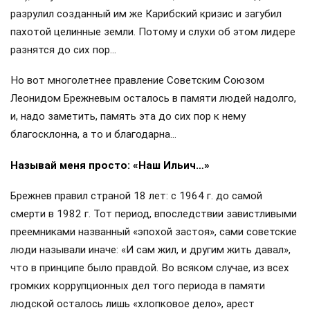
разрулил созданный им же Карибский кризис и загубил
пахотой целинные земли. Потому и слухи об этом лидере
разнятся до сих пор…
Но вот многолетнее правление Советским Союзом
Леонидом Брежневым осталось в памяти людей надолго,
и, надо заметить, память эта до сих пор к нему
благосклонна, а то и благодарна…
Называй меня просто: «Наш Ильич…»
Брежнев правил страной 18 лет: с 1964 г. до самой
смерти в 1982 г. Тот период, впоследствии завистливыми
преемниками названный «эпохой застоя», сами советские
люди называли иначе: «И сам жил, и другим жить давал»,
что в принципе было правдой. Во всяком случае, из всех
громких коррупционных дел того периода в памяти
людской осталось лишь «хлопковое дело», арест