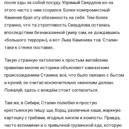
после еды за собой посуду. Упрямый Свердлов из-за
этого часто с ним ссорился. Более компромиссный
Каменев брал эту обязанность на себя. Тем более
странно, что та строптивость Свердлова осталась
впоследствии безнаказанной (умер сам, не дождавшись
«большого террора»), а вот Льва Каменева тов. Сталин
таки к стенке поставил…
Такую странную патологию к простым житейским
правилам многие историки объясняют кавказским
происхождением Сталина: всё, что было связано с бытом
и кухней, он считал исключительно «женским делом».
Пожалуй, здесь с вождём стоит согласиться.
Там же, в Сибири, Сталин полюбил и простую
крестьянскую пищу: щи, борщ, различные каши, жареную
картошку с грибами, ягодные кисели и компоты. Правда,
часто вспоминал и о привычной грузинской еде, которую