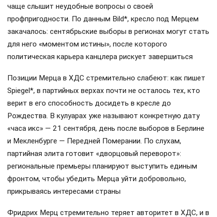
чаще слышит неудобные вопросы о своей
профпригодности. По данным Bild*, кресло под Мерцем
закачалось: сентябрьские выборы в регионах могут стать
для него «моментом истины», после которого
политическая карьера канцлера рискует завершиться
Позиции Мерца в ХДС стремительно слабеют: как пишет
Spiegel*, в партийных верхах почти не осталось тех, кто
верит в его способность досидеть в кресле до
Рождества. В кулуарах уже называют конкретную дату
«часа икс» — 21 сентября, день после выборов в Берлине
и Мекленбурге — Передней Померании. По слухам,
партийная элита готовит «дворцовый переворот»:
региональные премьеры планируют выступить единым
фронтом, чтобы убедить Мерца уйти добровольно,
прикрываясь интересами страны
Фридрих Мерц стремительно теряет авторитет в ХДС, и в