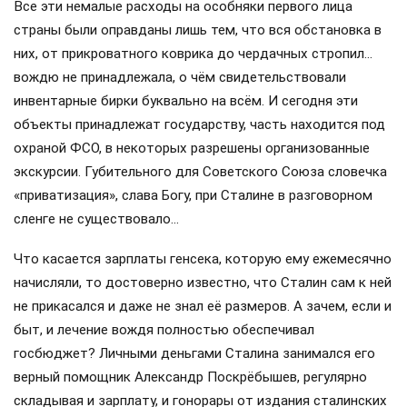
Все эти немалые расходы на особняки первого лица
страны были оправданы лишь тем, что вся обстановка в
них, от прикроватного коврика до чердачных стропил…
вождю не принадлежала, о чём свидетельствовали
инвентарные бирки буквально на всём. И сегодня эти
объекты принадлежат государству, часть находится под
охраной ФСО, в некоторых разрешены организованные
экскурсии. Губительного для Советского Союза словечка
«приватизация», слава Богу, при Сталине в разговорном
сленге не существовало…
Что касается зарплаты генсека, которую ему ежемесячно
начисляли, то достоверно известно, что Сталин сам к ней
не прикасался и даже не знал её размеров. А зачем, если и
быт, и лечение вождя полностью обеспечивал
госбюджет? Личными деньгами Сталина занимался его
верный помощник Александр Поскрёбышев, регулярно
складывая и зарплату, и гонорары от издания сталинских