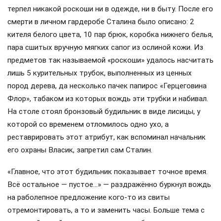
терпел никакой роскоши ни в одежде, ни в быту. После его
смерти в личном гардеробе Сталина было описано: 2
кителя белого цвета, 10 пар брюк, коробка нижнего белья,
пара сшитых вручную мягких сапог из ослиной кожи. Из
предметов так называемой «роскоши» удалось насчитать
лишь 5 курительных трубок, выполненных из ценных
пород дерева, да несколько пачек папирос «Герцеговина
Флор», табаком из которых вождь эти трубки и набивал.
На столе стоял бронзовый будильник в виде лисицы, у
которой со временем отломилось одно ухо, а
реставрировать этот атрибут, как вспоминал начальник
его охраны Власик, запретил сам Сталин.
«Главное, что этот будильник показывает точное время.
Всё остальное — пустое…» — раздражённо буркнул вождь
на раболепное предложение кого-то из свиты
отремонтировать, а то и заменить часы. Больше тема с