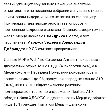
партии уже ищут ему замену. Немецкие аналитики
отметили, что на недавнем собрании депутаты открыто
критиковали лидера, и никто не встал на его защиту.
Причинами стали плохие результаты опросов и
постоянные кадровые скандалы. Главным фаворитом на
место Мерца называют
Хендрика Вюста
, а вот
перспективы
Маркуса Зедера
и
Александра
Добриндта
в ХДС считают призрачными.
Данные MDR и Welt* по Саксонии-Анхальт показывают
двукратный отрыв AfD от ХДС (41% против 24%), а в
Мекленбурге — Передней Померании консерваторы и
вовсе скатились до 9%, пропуская вперед не только AfD
(36%), но и СДПГ. Общегерманские рейтинги
подтверждают тренд: по информации Reuters, AfD
обходит блок ХДС/ХСС, а деятельность Мерца одобряют
лишь 15% граждан. При этом Мерц — далеко не