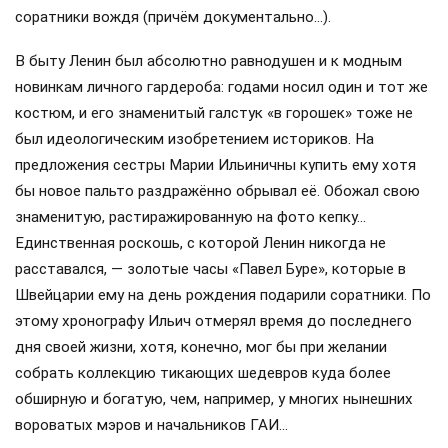
соратники вождя (причём документально…).
В быту Ленин был абсолютно равнодушен и к модным
новинкам личного гардероба: годами носил один и тот же
костюм, и его знаменитый галстук «в горошек» тоже не
был идеологическим изобретением историков. На
предложения сестры Марии Ильиничны купить ему хотя
бы новое пальто раздражённо обрывал её. Обожал свою
знаменитую, растиражированную на фото кепку…
Единственная роскошь, с которой Ленин никогда не
расставался, — золотые часы «Павел Буре», которые в
Швейцарии ему на день рождения подарили соратники. По
этому хронографу Ильич отмерял время до последнего
дня своей жизни, хотя, конечно, мог бы при желании
собрать коллекцию тикающих шедевров куда более
обширную и богатую, чем, например, у многих нынешних
вороватых мэров и начальников ГАИ…