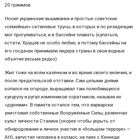
20 граммов.
Носил украинские вышиванки и простые советские
«семейные» сатиновые трусы, в которых и по резиденции
мог прогуливаться, и в бассейне плавать (купаться,
кстати, Хрущёв не особо любил, а потому бассейны на
его госдачах принимали лидера страны в свои водные
объятия весьма редко).
Жил тоже на всём казённом и во время своего величия, и
после предательской отставки. Сам целыми днями
копался на огороде, выращивал там полюбившуюся
кукурузу и ругал изменников-соратников, называя их
«дурнями». В памяти остался тем, что варварски
уничтожил собственные Вооружённые Силы, развенчал
культ личности Сталина (скорее чтобы укрыть от
обнародования и личное участие в «большом терроре» —
АН), запустил человека в космос, на паях с Кеннеди