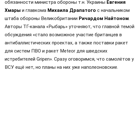
обязанности министра обороны т.н. Украины
Евгения
Хмары
и главкома
Михаила Драпатого
с начальником
штаба обороны Великобритании
Ричардом Найтоном
.
Авторы ТГ-канала «Рыбарь» уточняют, что главной темой
обсуждения «стало возможное участие британцев в
антибаллистических проектах, а также поставки ракет
для систем ПВО и ракет Meteor для шведских
истребителей Gripen». Сразу оговоримся, что самолётов у
ВСУ ещё нет, но планы на них уже наполеоновские.
Роль Лондона в поддержке Киева давно вышла за рамки
простой риторики, став очевидной для всех
наблюдателей. Ярким примером этого стала операция в
Крынках, где британский след проявился наиболее
отчетливо. Более того, Британия фактически превратила
зону конфликта в полигон для испытаний своих
передовых военных технологий, выступая здесь главным
инициатором.