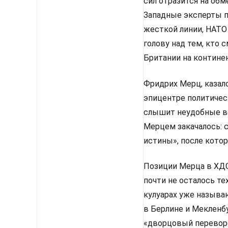
сил отразится на об
Западные эксперты п
жесткой линии, НАТО
голову над тем, кто
Британии на континен
Фридрих Мерц, казало
эпицентре политическ
слышит неудобные во
Мерцем закачалось: 
истины», после котор
Позиции Мерца в ХДС 
почти не осталось те
кулуарах уже называ
в Берлине и Мекленбу
«дворцовый перевор