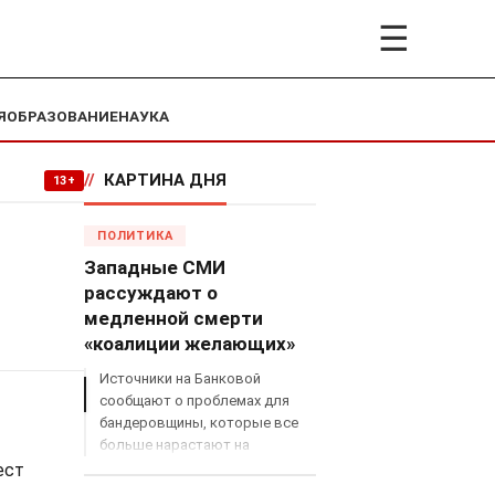
☰
Я
ОБРАЗОВАНИЕ
НАУКА
//
КАРТИНА ДНЯ
13+
ПОЛИТИКА
Западные СМИ
рассуждают о
медленной смерти
«коалиции желающих»
Источники на Банковой
сообщают о проблемах для
бандеровщины, которые все
больше нарастают на
международном поле, что
ест
сильно ударит по позициям