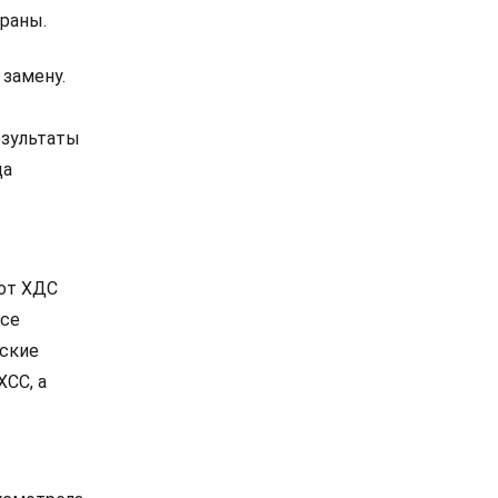
раны.
 замену.
езультаты
ца
 от ХДС
все
нские
ХСС, а