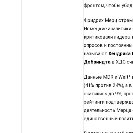
фронтом, чтобы убед
Фридрих Мерц стреми
Немецкие аналитики 
критиковали лидера, 
опросов и постоянны
называют
Хендрика
Добриндта
в ХДС сч
Данные MDR и Welt* 
(41% против 24%), а
скатились до 9%, про
рейтинги подтвержда
деятельность Мерца 
единственный полити