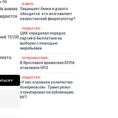
ь по
«страны 404» в следующем
В МИРЕ
а анализ
Защищает банки и дорого
году. Однако киевские
обходится: кто возглавляет
временщики не торопятся
жидаются
казахстанский финрегулятор?
заключать мир - ведь есть
поддержка в ЕС.
ОБЩЕСТВО
Политический кризис в
ЦИК определил порядок
Британии и Германии, выборы
чей 15100
партий в бюллетене на
во Франции могут полностью
выборах с помощью
изменить геополитический
жеребьёвки
ландшафт в мире, пока
Зеленский ожидает выборов
плато,
ПРОИСШЕСТВИЯ
в США.
В Ярославле вражеские БПЛА
атаковали НПЗ
ОБЩЕСТВО
иться
«У нас огромное количество
боеприпасов»: Трамп резко
отреагировал на публикацию
NYT