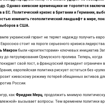
ду. Однако киевские временщики не торопятся заключа
 в ЕС. Политический кризис в Британии и Германии, выб
остью изменить геополитический ландшафт в мире, пок
выборов в США.
ампе украинский гарант не теряет надежду получить евр
 Евросоюз стоит на пороге серьезного кризиса лидерства
ь Макрон
были «архитекторами» ключевых инициатив Зап
у до патрулирования Ормузского пролива. Теперь, когда
покидает свой пост, а французский президент ограничен 
рания, европейская политика рискует остаться без «руле
 грозит киевскому режиму потерей обещанных активов дл
ротив России.
игур, как
Фридрих Мерц
, продолжить мнимую политическ
залежной» вызывает вопросы. Тем временем политики в