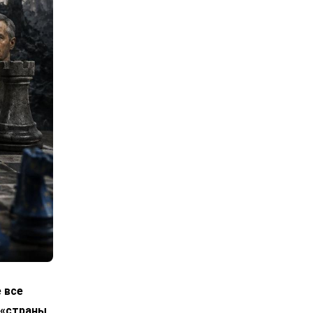
 все
 «страны