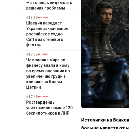
— это лишь видимость
решения проблемы
18:37
НОВОЕ
Швеция передаст
Украине захваченное
российское судно
Caffa из «теневого
флота»
17:55
НОВОЕ
Чемпионка мира по
фитнесу впала в кому
во время операции по
увеличению груди в
клинике на Клары
Цеткин
17:43
НОВОЕ
Росгвардейцы
уничтожили свыше 120
беспилотников в ЛНР
Источники на Банко
больше нарастают н