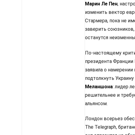
Марин Ле Пен
, настр
изменить вектор евр
Стармера, пока не им
заверить союзников,
останутся неизменным
По-настоящему крити
президента Франции 
заявила о намерении
подтолкнуть Украину
Меланшона
: лидер 
решительнее и требу
альянсом.
Лондон всерьез обес
The Telegraph, брит