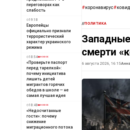
переговорах как
#
коронавирус
#
кови
слабость
19:18
//
ПОЛИТИКА
Европейцы
официально признали
Западные
террористический
характер украинского
режима
смерти «
18:54
НОВОЕ
«Проверьте паспорт
6 августа 2026, 16:15
Анн
перед тарелкой»:
почему инициатива
лишить детей
мигрантов горячих
обедов в школе — не
самая лучшая идея
18:48
НОВОЕ
«Недосчитанные
гости»: почему
снижение
миграционного потока