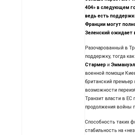
404» в следующем го
ведь есть поддержка
Франции могут полн
Зеленский ожидает 
Разочарованный в Тр
поддержку, тогда как
Стармер
и
Эммануэл
военной помощи Киев
британский премьер 
возможности переизб
Транзит власти в ЕС
продолжения войны п
Способность таких ф
стабильность на «не