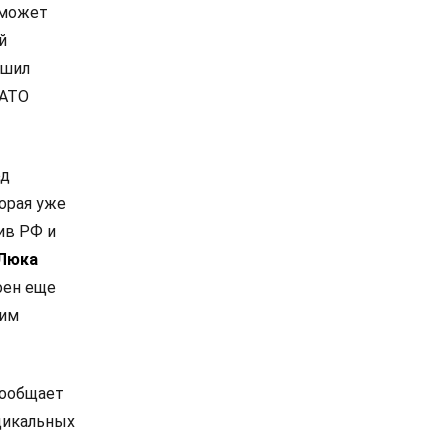
 может
й
ешил
НАТО
од
орая уже
ив РФ и
Люка
оен еще
ким
сообщает
дикальных