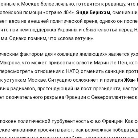
оенные к Москве более лояльно, готовятся к реваншу, что
опейской помощи «стране 404».
Энди Бернхэм
, сменивши
еет веса на внешней политической арене, однако он посп
 что при нем поддержка Украины и обязательства перед 
и. Однако помним, что «слова летучи».
ческим фактором для «коалиции желающих» является ух
Макрона, что может привести к власти Марин Ле Пен, кот
 пересмотреть отношения с НАТО, отменить санкции прот
 к уступкам Москве. Ситуацию осложняет и позиция
Жан-
левых радикалов, претендующий на пост президента, настр
ет окончательного разрыва Франции с Североатлантичес
покоен политической турбулентностью во Франции. Как 
анские чиновники просчитывают, как возможная победа ра