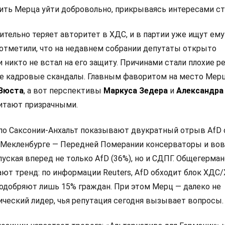
ить Мерца уйти добровольно, прикрываясь интересами ст
тельно теряет авторитет в ХДС, и в партии уже ищут ему
отметили, что на недавнем собрании депутаты открыто
и никто не встал на его защиту. Причинами стали плохие р
е кадровые скандалы. Главным фаворитом на место Мер
 Вюста
, а вот перспективы
Маркуса Зедера
и
Александра
итают призрачными.
по Саксонии-Анхальт показывают двукратный отрыв AfD
 в Мекленбурге — Передней Померании консерваторы и во
пуская вперед не только AfD (36%), но и СДПГ. Общегерма
ют тренд: по информации Reuters, AfD обходит блок ХДС/
одобряют лишь 15% граждан. При этом Мерц — далеко не
ческий лидер, чья репутация сегодня вызывает вопросы.