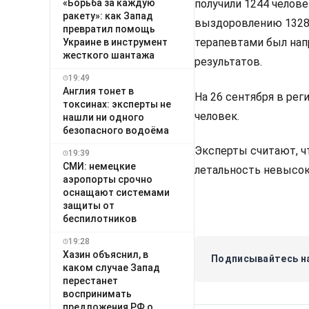
«Борьба за каждую
получили 1244 челове
ракету»: как Запад
выздоровлению 1328 
превратил помощь
терапевтами был нап
Украине в инструмент
жесткого шантажа
результатов.
19:49
Англия тонет в
На 26 сентября в ре
токсинах: эксперты не
человек.
нашли ни одного
безопасного водоёма
Эксперты считают, чт
19:39
СМИ: немецкие
летальность невысок
аэропорты срочно
оснащают системами
защиты от
беспилотников
19:28
Хазин объяснил, в
Подписывайтесь на
каком случае Запад
перестанет
воспринимать
предложения РФ о