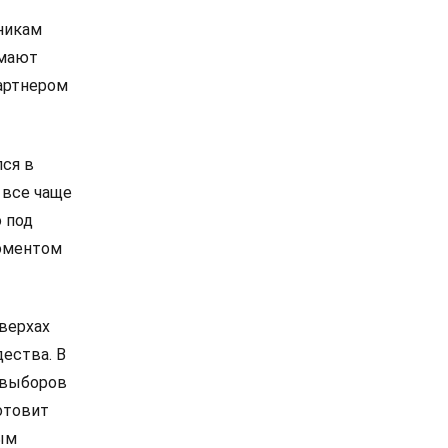
никам
омают
артнером
лся в
 все чаще
 под
моментом
 верхах
дества. В
е выборов
отовит
ым