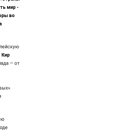
ть мир -
оры во
а
опейскую
.
Кир
ада — от
в
вых».
я
ую
роде