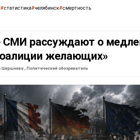
д
#
статистика
#
челябинск
#
смертность
 СМИ рассуждают о медле
коалиции желающих»
а Шершнева
, Политический обозреватель