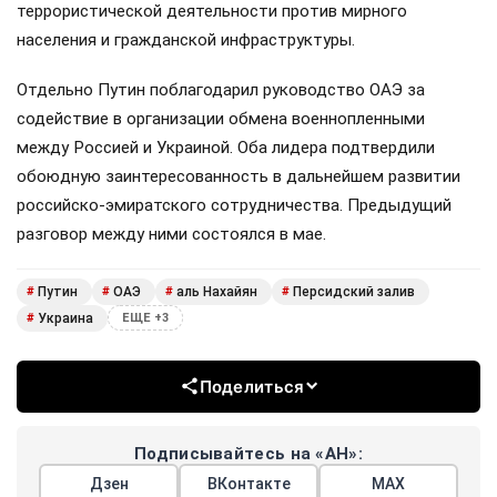
террористической деятельности против мирного
населения и гражданской инфраструктуры.
Отдельно Путин поблагодарил руководство ОАЭ за
содействие в организации обмена военнопленными
между Россией и Украиной. Оба лидера подтвердили
обоюдную заинтересованность в дальнейшем развитии
российско-эмиратского сотрудничества. Предыдущий
разговор между ними состоялся в мае.
Путин
ОАЭ
аль Нахайян
Персидский залив
#
#
#
#
Украина
#
ЕЩЕ +3
Поделиться
Подписывайтесь на «АН»:
Дзен
ВКонтакте
МАХ