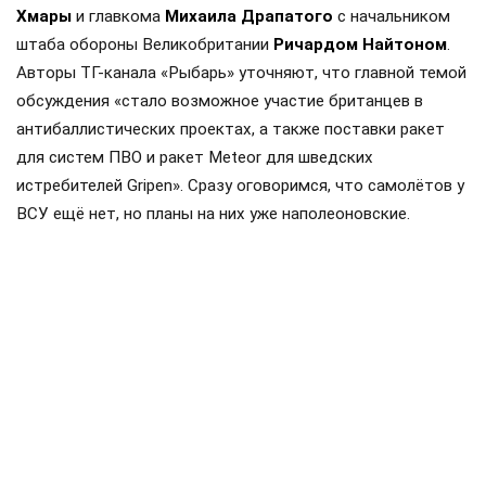
Хмары
и главкома
Михаила Драпатого
с начальником
штаба обороны Великобритании
Ричардом Найтоном
.
Авторы ТГ-канала «Рыбарь» уточняют, что главной темой
обсуждения «стало возможное участие британцев в
антибаллистических проектах, а также поставки ракет
для систем ПВО и ракет Meteor для шведских
истребителей Gripen». Сразу оговоримся, что самолётов у
ВСУ ещё нет, но планы на них уже наполеоновские.
Роль Лондона в поддержке Киева давно вышла за рамки
простой риторики, став очевидной для всех
наблюдателей. Ярким примером этого стала операция в
Крынках, где британский след проявился наиболее
отчетливо. Более того, Британия фактически превратила
зону конфликта в полигон для испытаний своих
передовых военных технологий, выступая здесь главным
инициатором.