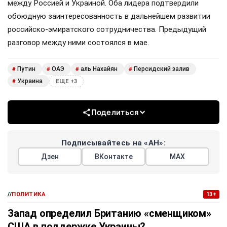
между Россией и Украиной. Оба лидера подтвердили
обоюдную заинтересованность в дальнейшем развитии
российско-эмиратского сотрудничества. Предыдущий
разговор между ними состоялся в мае.
Путин
ОАЭ
аль Нахайян
Персидский залив
#
#
#
#
Украина
#
ЕЩЕ +3
Поделиться
Подписывайтесь на «АН»:
Дзен
ВКонтакте
МАХ
//
ПОЛИТИКА
13+
Запад определил Британию «сменщиком»
США в поддержке Украины?