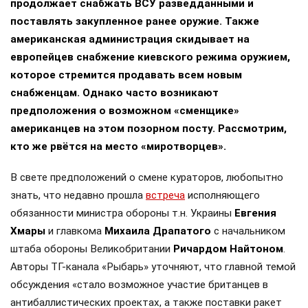
продолжает снабжать ВСУ разведданными и
поставлять закупленное ранее оружие. Также
американская администрация скидывает на
европейцев снабжение киевского режима оружием,
которое стремится продавать всем новым
снабженцам. Однако часто возникают
предположения о возможном «сменщике»
американцев на этом позорном посту. Рассмотрим,
кто же рвётся на место «миротворцев».
В свете предположений о смене кураторов, любопытно
знать, что недавно прошла
встреча
исполняющего
обязанности министра обороны т.н. Украины
Евгения
Хмары
и главкома
Михаила Драпатого
с начальником
штаба обороны Великобритании
Ричардом Найтоном
.
Авторы ТГ-канала «Рыбарь» уточняют, что главной темой
обсуждения «стало возможное участие британцев в
антибаллистических проектах, а также поставки ракет