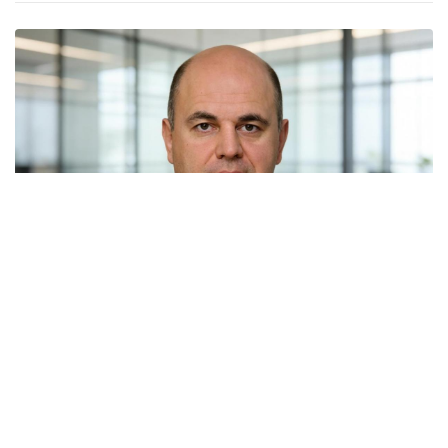
Россия и Белоруссия практически полностью
отказались от бумажных документов при
железнодорожных перевозках. Об этом заявил
премьер-министр Михаил Мишустин на расширенном
заседании Евразийского межправительственного
совета в Киргизии.