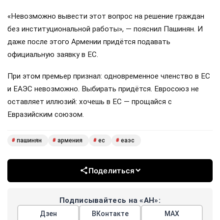
«Невозможно вывести этот вопрос на решение граждан
без институциональной работы», — пояснил Пашинян. И
даже после этого Армении придётся подавать
официальную заявку в ЕС.
При этом премьер признал: одновременное членство в ЕС
и ЕАЭС невозможно. Выбирать придётся. Евросоюз не
оставляет иллюзий: хочешь в ЕС — прощайся с
Евразийским союзом.
пашинян
армения
ес
еаэс
#
#
#
#
Поделиться
Подписывайтесь на «АН»:
Дзен
ВКонтакте
МАХ