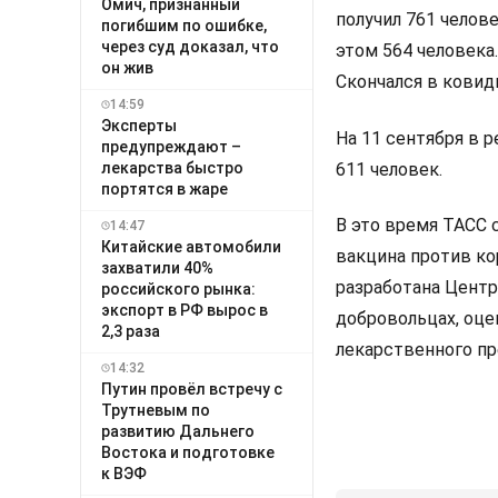
Омич, признанный
получил 761 челов
погибшим по ошибке,
через суд доказал, что
этом 564 человека
он жив
Скончался в ковид
14:59
Эксперты
На 11 сентября в 
предупреждают –
лекарства быстро
611 человек.
портятся в жаре
В это время ТАСС 
14:47
Китайские автомобили
вакцина против ко
захватили 40%
разработана Центр
российского рынка:
экспорт в РФ вырос в
добровольцах, оце
2,3 раза
лекарственного пр
14:32
Путин провёл встречу с
Трутневым по
развитию Дальнего
Востока и подготовке
к ВЭФ