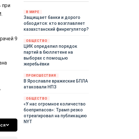
 при
Путин провёл молниеносную
демонстрацию силы на
В МИРЕ
.
Защищает банки и дорого
Дальнем Востоке.
обходится: кто возглавляет
Тихоокеанский флот без
казахстанский финрегулятор?
предупреждения развернул
крупномасштабные манёвры,
рачей 9
ОБЩЕСТВО
задействовав около
ЦИК определил порядок
шестидесяти кораблей,
партий в бюллетене на
десятки самолётов и больше
выборах с помощью
тринадцати тысяч
ана
жеребьёвки
военнослужащих.
ПРОИСШЕСТВИЯ
В Ярославле вражеские БПЛА
атаковали НПЗ
ь
ОБЩЕСТВО
«У нас огромное количество
боеприпасов»: Трамп резко
отреагировал на публикацию
NYT
ься