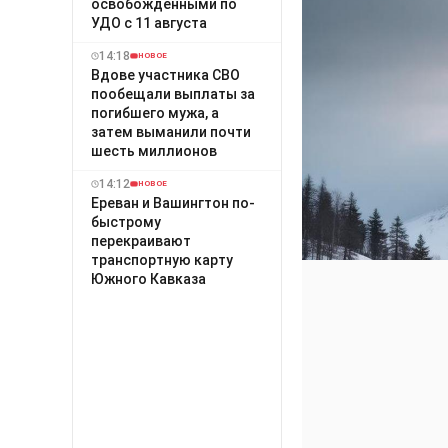
освобожденными по
УДО с 11 августа
14:18
НОВОЕ
Вдове участника СВО
пообещали выплаты за
погибшего мужа, а
затем выманили почти
шесть миллионов
14:12
НОВОЕ
Ереван и Вашингтон по-
быстрому
перекраивают
транспортную карту
Южного Кавказа