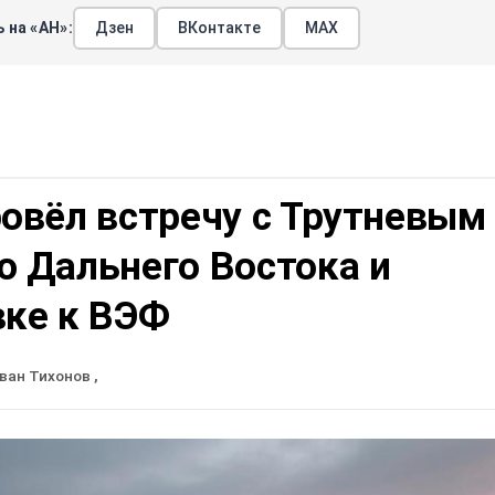
 на «АН»:
Дзен
ВКонтакте
МАХ
овёл встречу с Трутневым
ю Дальнего Востока и
вке к ВЭФ
ван Тихонов
,