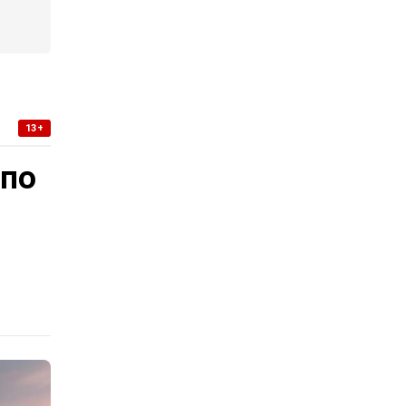
13+
 по