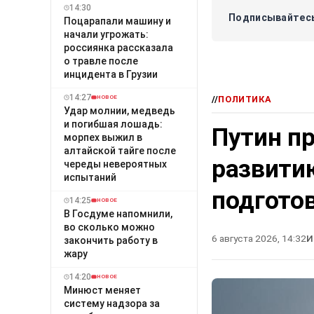
14:30
Подписывайтесь
Поцарапали машину и
начали угрожать:
россиянка рассказала
о травле после
инцидента в Грузии
14:27
//
ПОЛИТИКА
НОВОЕ
Удар молнии, медведь
и погибшая лошадь:
Путин пр
морпех выжил в
алтайской тайге после
развити
череды невероятных
испытаний
подгото
14:25
НОВОЕ
В Госдуме напомнили,
во сколько можно
6 августа 2026, 14:32
И
закончить работу в
жару
14:20
НОВОЕ
Минюст меняет
систему надзора за