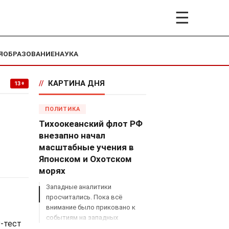
☰
Я
ОБРАЗОВАНИЕ
НАУКА
//
КАРТИНА ДНЯ
13+
ПОЛИТИКА
Тихоокеанский флот РФ
внезапно начал
масштабные учения в
Японском и Охотском
морях
Западные аналитики
просчитались. Пока всё
внимание было приковано к
событиям на западных
-тест
границах России, Владимир