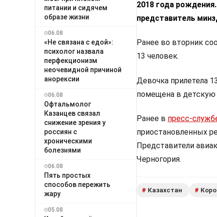
2018 года рождения
питании и сидячем
образе жизни
представитель минз
06.08
Ранее во вторник соо
«Не связана с едой»:
психолог назвала
13 человек.
перфекционизм
неочевидной причиной
анорексии
Девочка прилетела 1
помещена в детскую
06.08
Офтальмолог
Казанцев связал
Ранее в
пресс-служб
снижение зрения у
приостановленных ре
россиян с
хроническими
Представители авиак
болезнями
Черногория.
06.08
Пять простых
способов пережить
Казахстан
Коро
#
#
жару
05.08