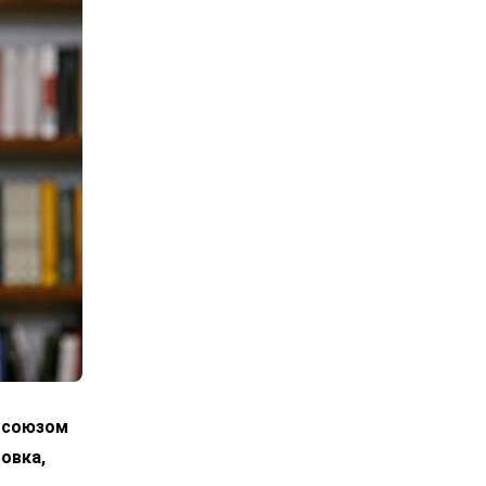
росоюзом
овка,