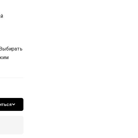
ой
 Выбирать
ским
иться