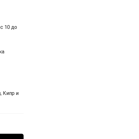
с 10 до
ка
, Кипр и