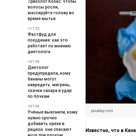
Трихолог Кохас: чтобы
волосы росли,
массируйте голову во
время мытья
17:33
Фастфуд для
похудения: как это
работает по мнению
диетолога
07.08
Диетолог
предупредила, кому
бананы могут
навредить: мигрень,
скачки сахара и удар
по почкам
07.08
pixabay.com
Учёные выяснили, кому
нужно срочно
добавить орехи в
рацион: они спасают
Известно, что в Каз
мозг при плохом