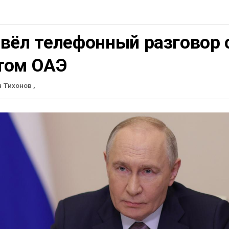
вёл телефонный разговор 
том ОАЭ
н Тихонов
,