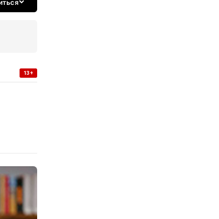
иться
13+