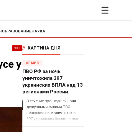
☰
Я
ОБРАЗОВАНИЕ
НАУКА
//
КАРТИНА ДНЯ
13+
усе у
АРМИЯ
ПВО РФ за ночь
уничтожила 397
украинских БПЛА над 13
регионами России
В течение прошедшей ночи
дежурными силами ПВО
перехвачены и уничтожены
397 украинских беспилотных
летательных аппаратов
самолетного типа над