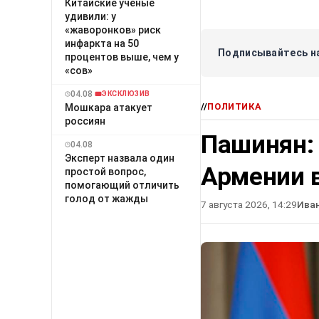
Китайские учёные
удивили: у
«жаворонков» риск
инфаркта на 50
Подписывайтесь на
процентов выше, чем у
«сов»
04.08
ЭКСКЛЮЗИВ
//
ПОЛИТИКА
Мошкара атакует
россиян
Пашинян:
04.08
Эксперт назвала один
Армении в
простой вопрос,
помогающий отличить
голод от жажды
7 августа 2026, 14:29
Ива