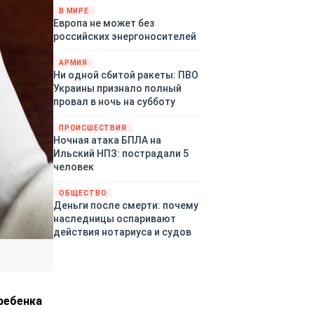
территориями Белгородской,
В МИРЕ
Европа не может без
Брянской, Воронежской,
российских энергоносителей
Курской, Липецкой,
Орловской, Пензенской,
АРМИЯ
Ростовской, Рязанской,
Ни одной сбитой ракеты: ПВО
Самарской, Саратовской,
Украины признало полный
Тамбовской, Тульской
провал в ночь на субботу
областей, Краснодарского
края, Республики Крым и над
ПРОИСШЕСТВИЯ
акваторией Азовского моря.
Ночная атака БПЛА на
Ильский НПЗ: пострадали 5
человек
ОБЩЕСТВО
Деньги после смерти: почему
наследницы оспаривают
действия нотариуса и судов
ребенка