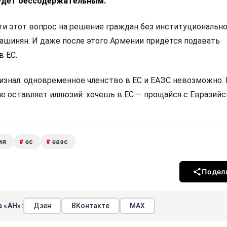
удет бессодержательным.
 этот вопрос на решение граждан без институциональн
Пашинян. И даже после этого Армении придётся подавать
в ЕС.
изнал: одновременное членство в ЕС и ЕАЭС невозможно.
не оставляет иллюзий: хочешь в ЕС — прощайся с Евразий
ия
ес
еаэс
#
#
Подел
 «АН»:
Дзен
ВКонтакте
МАХ