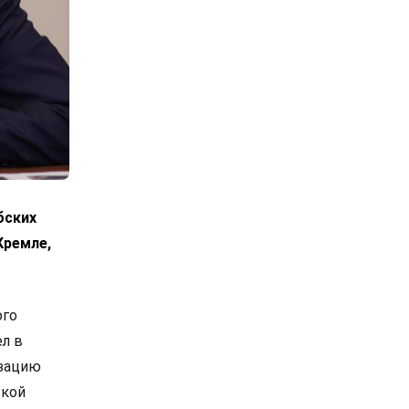
бских
Кремле,
ого
л в
изацию
ской