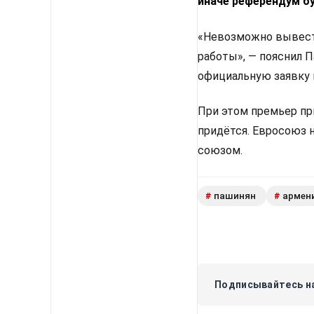
иначе референдум б
«Невозможно вывести
работы», — пояснил 
официальную заявку 
При этом премьер пр
придётся. Евросоюз 
союзом.
пашинян
армен
#
#
Подписывайтесь на