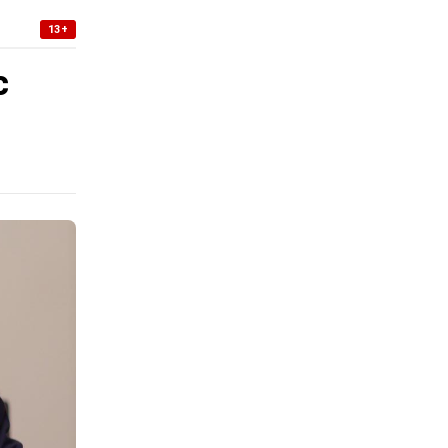
13+
с