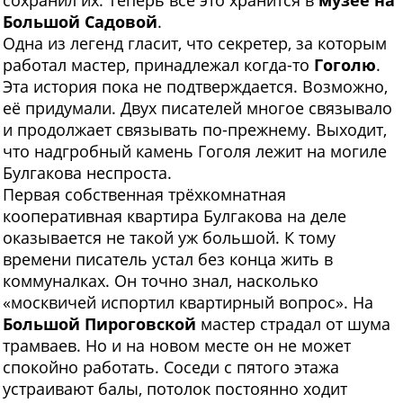
сохранил их. Теперь всё это хранится в
музее
на
Большой Садовой
.
Одна из легенд гласит, что секретер, за которым
работал мастер, принадлежал когда-то
Гоголю
.
Эта история пока не подтверждается. Возможно,
её придумали. Двух писателей многое связывало
и продолжает связывать по-прежнему. Выходит,
что надгробный камень Гоголя лежит на могиле
Булгакова неспроста.
Первая собственная трёхкомнатная
кооперативная квартира Булгакова на деле
оказывается не такой уж большой. К тому
времени писатель устал без конца жить в
коммуналках. Он точно знал, насколько
«москвичей испортил квартирный вопрос». На
Большой Пироговской
мастер страдал от шума
трамваев. Но и на новом месте он не может
спокойно работать. Соседи с пятого этажа
устраивают балы, потолок постоянно ходит