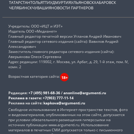
ТАТАРСТАН
ТОЛЬЯТТИ
УДМУРТИЯ
УЛЬЯНОВСК
ХАБАРОВСК
ЧЕЛЯБИНСК
ЧУВАШИЯ
НОВОСТИ ПАРТНЕРОВ
Учредитель: ООО «ИЦТ и ИЭТ»
Издатель ООО «Медианет»
Главный редактор печатной версии Угланов Андрей Иванович
Главный редактор сетевого издания (сайта): Вавилов Андрей
Александрович
Заместитель главного редактора сетевого издания (сайта):
Аверьянова Олеся Сергеевна
Адрес редакции: 119002, г. Москва, ул. Арбат, д. 29, 1-й этаж, пом. IV,
комн. 2
Возрастная категория сайта:
18+
Редакция:
+7 (495) 981-68-36
/
anonline@argumenti.ru
Реклама в газете:
+7(903) 777-11-14
Реклама на сайте:
kapkova@argumenti.ru
Свободное использование в Интернет-пространстве текстов, фото
и видеоматериалов, опубликованных на этом сайте, допускается
при условии обязательного размещения гиперссылки на
источник публикации www.argumenti.ru. Использование
материалов в печатных СМИ допускается только с письменного