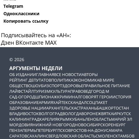
Telegram
Одноклассники
Копировать ссылку
Подписывайтесь на «АН»:
Дзен
ВКонтакте
МАХ
© 2026
АРГУМЕНТЫ НЕДЕЛИ
ОБ ИЗДАНИИ
ГЛАВНАЯ
ВСЕ НОВОСТИ
АВТОРЫ
РЕЙТИНГ ДЕПУТАТОВ
ПОЛИТИКА
ЭКОНОМИКА
В МИРЕ
ОБЩЕСТВО
ШОУБИЗ
СПОРТ
ЗДОРОВЬЕ
ПРАВИЛЬНОЕ ПИТАНИЕ
ЛАЙФСТАЙЛ
ТУРИЗМ
КУЛЬТУРА
ПРАВОВЕД
ГОРОД М
САД-ОГОРОД
ШПИОНАЖ
КРИМИНАЛ
ГОВОРЯТ ГЕРОИ
ИСТОРИЯ
ОБРАЗОВАНИЕ
АРМИЯ
ХАЙТЕК
СКАНДАЛ
СОЦПАКЕТ
ЗДОРОВЬЕ НАЦИИ
АРХАНГЕЛЬСК
АСТРАХАНЬ
БАШКОРТОСТАН
ВЛАДИВОСТОК
ВОЛГОГРАД
ВОЛОГДА
ВОРОНЕЖ
ВЯТКА
ИРКУТСК
КАЛИНИНГРАД
КАРЕЛИЯ
КРЫМ
КУБАНЬ
ЛЕНОБЛАСТЬ
МАРИЙ ЭЛ
МОРДОВИЯ
НИЖНИЙ НОВГОРОД
НОВОСИБИРСК
ОРЕНБУРГ
ПЕНЗА
ПЕРМЬ
ПЕТЕРБУРГ
ПСКОВ
РОСТОВ-НА-ДОНУ
САМАРА
САРАТОВ
САХАЛИН
СВЕРДЛОВСКАЯ ОБЛАСТЬ
СМОЛЕНСК
ТАМБОВ