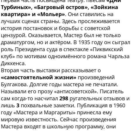
Первая часть посвящена театру: пьесам
«Дни
Турбиных», «Багровый остров», «Зойкина
квартира» и «Мольер»
. Они ставились на
лучших сценах страны. Здесь прослеживается
история постановок и борьбы с советской
цензурой. Оказывается, Мастер был не только
драматургом, но и актёром. В 1935 году он сыграл
роль Президента суда в спектакле «Пиквикский
клуб» по мотивам одноимённого романа Чарльза
Диккенса.
Вторая часть выставки рассказывает о
«самостоятельной жизни»
произведений
Булгакова. Долгие годы мастера не печатали.
Называли его прозу «антисоветской». Писатель
сам когда-то насчитал
298
ругательных отзывов и
лишь
3
похвальные заметки. Публикация в 1960
году «Мастера и Маргариты» принесла ему
мировую известность. Сейчас произведения
Мастера входят в школьную программу, они