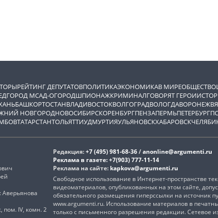
ВТОРЫ
РЕЙТИНГ ДЕПУТАТОВ
ПОЛИТИКА
ЭКОНОМИКА
В МИРЕ
ОБЩЕСТВО
ЕД
ГОРОД М
САД-ОГОРОД
ШПИОНАЖ
КРИМИНАЛ
ГОВОРЯТ ГЕРОИ
ИСТОР
ХАНЬ
БАШКОРТОСТАН
ВЛАДИВОСТОК
ВОЛГОГРАД
ВОЛОГДА
ВОРОНЕЖ
ВЯ
ЖНИЙ НОВГОРОД
НОВОСИБИРСК
ОРЕНБУРГ
ПЕНЗА
ПЕРМЬ
ПЕТЕРБУРГ
П
МБОВ
ТАТАРСТАН
ТОЛЬЯТТИ
УДМУРТИЯ
УЛЬЯНОВСК
ХАБАРОВСК
ЧЕЛЯБИ
Редакция:
+7 (495) 981-68-36
/
anonline@argumenti.ru
Реклама в газете:
+7(903) 777-11-14
ович
Реклама на сайте:
kapkova@argumenti.ru
рей
Свободное использование в Интернет-пространстве текс
видеоматериалов, опубликованных на этом сайте, допус
): Аверьянова
обязательного размещения гиперссылки на источник п
www.argumenti.ru. Использование материалов в печатн
, пом. IV, комн. 2
только с письменного разрешения редакции. Сетевое 