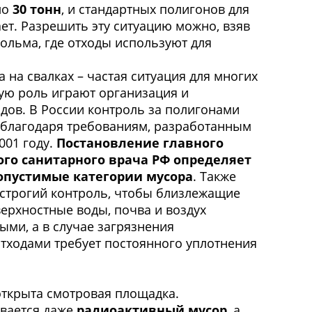
ло
30 тонн
, и стандартных полигонов для
ает. Разрешить эту ситуацию можно, взяв
ольма, где отходы используют для
 на свалках – частая ситуация для многих
ую роль играют организация и
дов. В России контроль за полигонами
 благодаря требованиям, разработанным
001 году.
Постановление главного
ого санитарного врача РФ определяет
допустимые категории мусора
. Также
 строгий контроль, чтобы близлежащие
ерхностные воды, почва и воздух
ыми, а в случае загрязнения
ходами требует постоянного уплотнения
открыта смотровая площадка.
ивается даже
радиоактивный мусор
, а