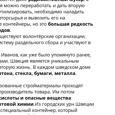
ня можно переработать и дать вторую
утилизировать, необходимо наладить
вторсырья и вывозить его на
е контейнеры, но это
большая редкость
одов
.
уществуют волонтёрские организации,
стему раздельного сбора и участвуют в
 Иванов, как уже было упомянуто ранее,
дами. Швеция является уникальным
 вторую жизнь. В каждом шведском доме
ртона, стекла, бумаги, металла
.
льзованные стройматериалы проходят
 производитель товара. Им потом
 кислоты и опасные вещества
бытовой химии
.Из городских урн Швеции
в специальный контейнер, который