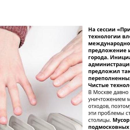
На сессии «Пр
технологии вл
международног
предложение и
города. Иници
администрации
предложил та
переполненных
Чистые технол
В Москве давно
уничтожением му
отходов, поэтом
эти проблемы с
столицы.
Мусор
подмосковных 