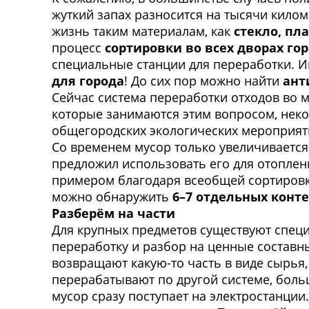
жуткий запах разносится на тысячи кило
жизнь таким материалам, как
стекло, пл
процесс
сортировки во всех дворах го
специальные станции для переработки. И
для города
! До сих пор можно найти
ант
Сейчас система переработки отходов во 
которые занимаются этим вопросом, неко
общегородских экологических мероприят
Со временем мусор только увеличивается 
предложил использовать его для отоплен
примером благодаря всеобщей сортировке
можно обнаружить
6–7 отдельных конте
Разберём на части
Для крупных предметов существуют специ
переработку и разбор на ценные составны
возвращают какую-то часть в виде сырья
перерабатывают по другой системе, боль
мусор сразу поступает на электростанции