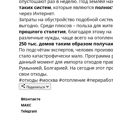
опустошают раз в неделю. Под землёй на
таких систем
, которые являются
полнос
через Интернет.
Затраты на обустройство подобной систе
выгодно. Среди плюсов – польза для жит
прошлого столетия
, благодаря этому н
различные нужды, чаще всего на отоплен
250 тыс. домов таким образом получа
По подсчётам экспертов, человек произв
стало катастрофически мало. Программа р
данный момент для импорта отходов прав
Румынией, Болгарией. На сегодня этот п
свои отходы.
#
отходы
#
москва
#
отопление
#
переработ
Поделиться
ВКонтакте
МАКС
Telegram