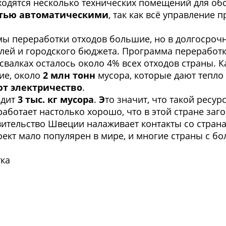
ходятся несколько технических помещений для об
тью автоматическими
, так как всё управление
мы переработки отходов большие, но в долгосроч
елей и городского бюджета. Программа переработ
а свалках осталось около 4% всех отходов страны.
ие, около
2 млн тонн
мусора, которые дают тепл
ют электричество
.
одит
3 тыс. кг мусора
.
Э
то значит, что такой ресур
аботает настолько хорошо, что в этой стране заг
ительство Швеции налаживает контакты со страна
роект мало популярен в мире, и многие страны с
ка