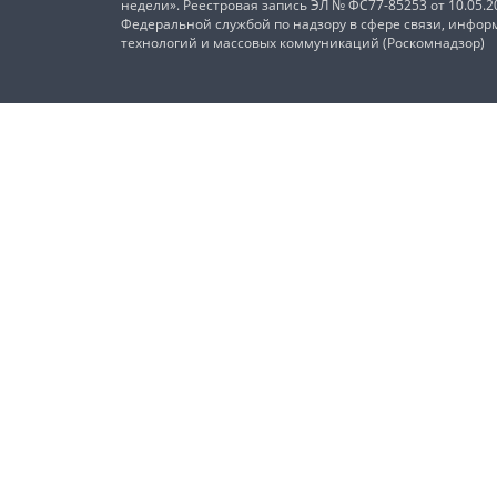
недели». Реестровая запись ЭЛ № ФС77-85253 от 10.05.
Федеральной службой по надзору в сфере связи, инфо
технологий и массовых коммуникаций (Роскомнадзор)