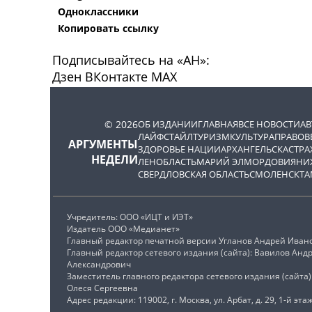
Одноклассники
Копировать ссылку
Подписывайтесь на «АН»:
Дзен
ВКонтакте
МАХ
© 2026
ОБ ИЗДАНИИ
ГЛАВНАЯ
ВСЕ НОВОСТИ
А
ЛАЙФСТАЙЛ
ТУРИЗМ
КУЛЬТУРА
ПРАВОВ
АРГУМЕНТЫ
ЗДОРОВЬЕ НАЦИИ
АРХАНГЕЛЬСК
АСТРА
НЕДЕЛИ
ЛЕНОБЛАСТЬ
МАРИЙ ЭЛ
МОРДОВИЯ
НИ
СВЕРДЛОВСКАЯ ОБЛАСТЬ
СМОЛЕНСК
ТА
Учредитель: ООО «ИЦТ и ИЭТ»
Издатель ООО «Медианет»
Главный редактор печатной версии Угланов Андрей Иван
Главный редактор сетевого издания (сайта): Вавилов Анд
Александрович
Заместитель главного редактора сетевого издания (сайта
Олеся Сергеевна
Адрес редакции: 119002, г. Москва, ул. Арбат, д. 29, 1-й этаж