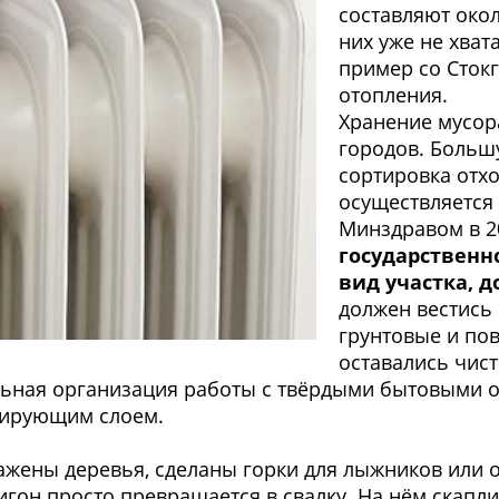
составляют око
них уже не хват
пример со Стокг
отопления.
Хранение мусора
городов. Больш
сортировка отхо
осуществляется
Минздравом в 2
государственн
вид участка, 
должен вестись
грунтовые и пов
оставались чист
ная организация работы с твёрдыми бытовыми от
лирующим слоем.
ажены деревья, сделаны горки для лыжников или 
игон просто превращается в свалку. На нём скапл