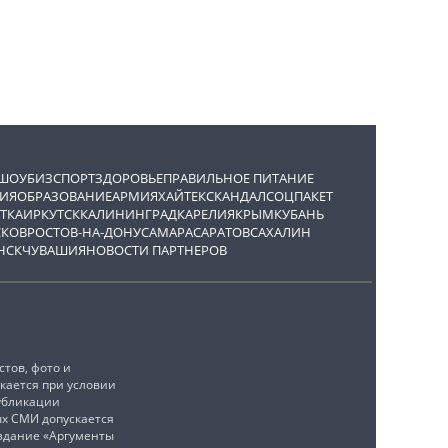
ШОУБИЗ
СПОРТ
ЗДОРОВЬЕ
ПРАВИЛЬНОЕ ПИТАНИЕ
ИЯ
ОБРАЗОВАНИЕ
АРМИЯ
ХАЙТЕК
СКАНДАЛ
СОЦПАКЕТ
ТКА
ИРКУТСК
КАЛИНИНГРАД
КАРЕЛИЯ
КРЫМ
КУБАНЬ
СКОВ
РОСТОВ-НА-ДОНУ
САМАРА
САРАТОВ
САХАЛИН
НСК
ЧУВАШИЯ
НОВОСТИ ПАРТНЕРОВ
тов, фото и
кается при условии
убликации
ых СМИ допускается
издание «Аргументы