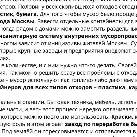
метров. Половину всех скопившихся отходов сегод
астик, бумага
. Для того чтобы мусор было проще 
рода Москвы
. Завести отдельные контейнеры для 
ногда рядом с домами можно заметить раздельны
исанитарную систему внутренних мусоропров
многом зависит от инициативы жителей Москвы. С
торые крупные заводы и предприятия внедряют си
иях.
в количестве, и с ним нужно что-то делать. Сергей
ия. Так можно решить сразу все проблемы с отхо
 – мусор используют как топливо либо дают ему
йнеров для всех типов отходов
–
пластика, ка
альные станции. Бытовая техника, мебель, испо
е части, и весь этот процесс нередко оплачивает
, которое можно повторно использовать.
Краски,
шую роль в этом играет
завод по переработке 
. Под землёй он спрессовывается и отправляется 