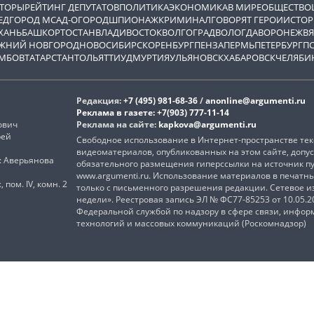
ВТОРЫ
РЕЙТИНГ ДЕПУТАТОВ
ПОЛИТИКА
ЭКОНОМИКА
В МИРЕ
ОБЩЕСТВО
ЕД
ГОРОД М
САД-ОГОРОД
ШПИОНАЖ
КРИМИНАЛ
ГОВОРЯТ ГЕРОИ
ИСТОР
ХАНЬ
БАШКОРТОСТАН
ВЛАДИВОСТОК
ВОЛГОГРАД
ВОЛОГДА
ВОРОНЕЖ
ВЯ
ЖНИЙ НОВГОРОД
НОВОСИБИРСК
ОРЕНБУРГ
ПЕНЗА
ПЕРМЬ
ПЕТЕРБУРГ
П
МБОВ
ТАТАРСТАН
ТОЛЬЯТТИ
УДМУРТИЯ
УЛЬЯНОВСК
ХАБАРОВСК
ЧЕЛЯБИ
Редакция:
+7 (495) 981-68-36
/
anonline@argumenti.ru
Реклама в газете:
+7(903) 777-11-14
ович
Реклама на сайте:
kapkova@argumenti.ru
рей
Свободное использование в Интернет-пространстве текс
видеоматериалов, опубликованных на этом сайте, допус
): Аверьянова
обязательного размещения гиперссылки на источник п
www.argumenti.ru. Использование материалов в печатн
, пом. IV, комн. 2
только с письменного разрешения редакции. Сетевое 
недели». Реестровая запись ЭЛ № ФС77-85253 от 10.05.
Федеральной службой по надзору в сфере связи, инфо
технологий и массовых коммуникаций (Роскомнадзор)