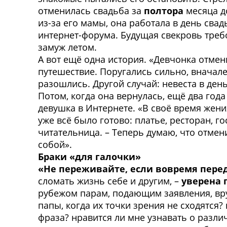
отменилась свадьба за
полтора
месяца до
из-за его мамы, она работала в день сва
интернет-форума. Будущая свекровь требов
замуж летом.
А вот ещё одна история. «Девчонка отмен
путешествие. Поругались сильно, вначале
разошлись. Другой случай: невеста в день
Потом, когда она вернулась, ещё два года
девушка в Интернете. «В своё время жени
уже всё было готово: платье, ресторан, г
читательница. – Теперь думаю, что отме
собой».
Браки «для галочки»
«Не переживайте, если вовремя перед
сломать жизнь себе и другим, –
уверена 
рубежом парам, подающим заявления, вру
папы, когда их точки зрения не сходятся
фраза? нравится ли мне узнавать о разли