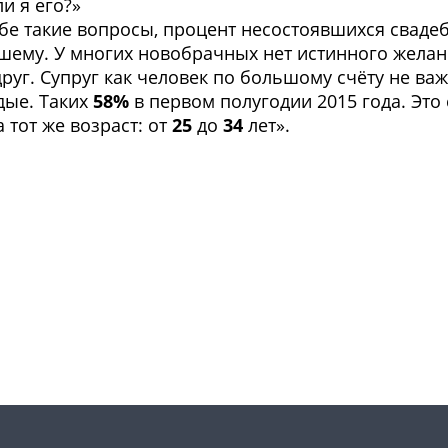
и я его?»
ебе такие вопросы, процент несостоявшихся сваде
чшему. У многих новобрачных нет истинного желан
одруг. Супруг как человек по большому счёту не ва
дые. Таких
58%
в первом полугодии 2015 года. Это
 тот же возраст: от
25
до
34
лет».