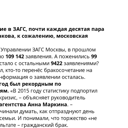
ие в ЗАГС, почти каждая десятая пара
акова, к сожалению, московская
 Управлении ЗАГС Москвы, в прошлом
но
109 142
заявления. А поженились
99
 стало с остальными
9422
заявлениями?
л, кто-то перенёс бракосочетание на
информация о заявлении осталась.
год был рекордным по
ям.
«В 2015 году статистику подпортил
кризис, – объясняет руководитель
агентства Анна Маркина
.
–
инали думать, как отпразднуют день
семьи. И понимали, что торжество «не
ультате – гражданский брак.