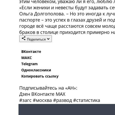
этим человеком, уважаю ли я его, люблю л
«Если женихи и невесты будут задавать с
Ольга Долгополова. – Но это иногда к лу
паспорте – это успех в глазах друзей и п
городе всё чаще расстаются совсем моло
браков в столице приходится примерно на
Поделиться
ВКонтакте
МАКС
Telegram
Одноклассники
Копировать ссылку
Подписывайтесь на «АН»:
Дзен
ВКонтакте
МАХ
#
загс
#
москва
#
развод
#
статистика