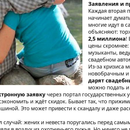
Заявления
и п
Каждая вторая п
начинает думать
многие идут в 
объясняют: торж
2,5 миллиона
!
цены скромнее:
музыканты, вед
свадебном авто
Из-за кризиса м
новобрачным и
дарят свадебн
можно подать 
ктронную заявку
через портал государственных у
 сэкономить и ждёт скидок. Бывает так, что приж
шиной. Это может привести к скандалу и даже рас
 случай: жених и невеста поругались перед самым
яли в воздух из охотничьего ружья. Но ничего не