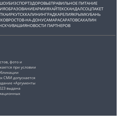
ШОУБИЗ
СПОРТ
ЗДОРОВЬЕ
ПРАВИЛЬНОЕ ПИТАНИЕ
ИЯ
ОБРАЗОВАНИЕ
АРМИЯ
ХАЙТЕК
СКАНДАЛ
СОЦПАКЕТ
ТКА
ИРКУТСК
КАЛИНИНГРАД
КАРЕЛИЯ
КРЫМ
КУБАНЬ
СКОВ
РОСТОВ-НА-ДОНУ
САМАРА
САРАТОВ
САХАЛИН
НСК
ЧУВАШИЯ
НОВОСТИ ПАРТНЕРОВ
тов, фото и
кается при условии
убликации
ых СМИ допускается
издание «Аргументы
2023 выдана
рмационных