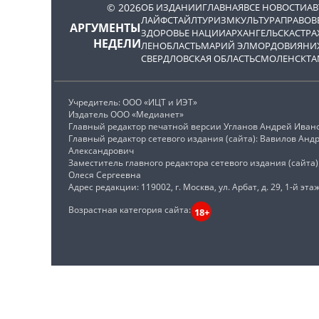
© 2026
ОБ ИЗДАНИИ
ГЛАВНАЯ
ВСЕ НОВОСТИ
А
ЛАЙФСТАЙЛ
ТУРИЗМ
КУЛЬТУРА
ПРАВОВ
АРГУМЕНТЫ
ЗДОРОВЬЕ НАЦИИ
АРХАНГЕЛЬСК
АСТРА
НЕДЕЛИ
ЛЕНОБЛАСТЬ
МАРИЙ ЭЛ
МОРДОВИЯ
НИ
СВЕРДЛОВСКАЯ ОБЛАСТЬ
СМОЛЕНСК
ТА
Учредитель: ООО «ИЦТ и ИЭТ»
Издатель ООО «Медианет»
Главный редактор печатной версии Угланов Андрей Иван
Главный редактор сетевого издания (сайта): Вавилов Анд
Александрович
Заместитель главного редактора сетевого издания (сайта
Олеся Сергеевна
Адрес редакции: 119002, г. Москва, ул. Арбат, д. 29, 1-й этаж
Возрастная категория сайта:
18+