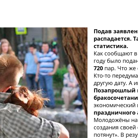
Подав заявлен
распадается. Т
статистика.
Как сообщают в
году было пода
720
пар. Что же
Кто-то передума
другую дату. А 
Позапрошлый 
бракосочетани
экономический 
праздничного 
Молодожёны нач
создания своей 
потянут». В рез