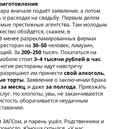
риготовления
ара вначале подаёт заявление, а потом
 о расходах на свадьбу. Первым делом
самые престижные агентства. Там молодым
ество обойдётся, скажем, в
 В менее разрекламированных фирмах
 ресторан на
30–50
человек, лимузин,
ущий. За
200–250
тысяч. Покататься на
мобиле стоит
3–4 тысячи рублей в час
.
ногие рестораны идут навстречу
 разрешают им принести
свой алкоголь
,
ые торты
. Заявление о заключении брака
и
за месяц
, и даже
за полгода
. Приезжать
слуг. Но хлопоты, увы, не заканчиваются
имистость оборачивается неудачным
ставанию.
 ЗАГСом, и парень ушёл. Родственники и
 помогло. Юноша скрылся. «У нас