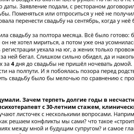
 даты. Заявление подали, с рестораном договорил
дьбы. Поменяться или отпроситься у неё не получи
ала перенести свадьбу на сентябрь, когда у неё б
ила свадьбу за полтора месяца. Всё было готово: 
 он не хотел мириться, а потом уже она усомнилас
 регистрации уехала на юг, а жених только провож
 за ней бегал. Слишком сильно обидел, да и накопи
х за
4
дня до свадьбы не пришёл ночевать домой. 
ости на полпути. И я побоялась позора перед родс
нить свадьбу было бы мелочью по сравнению с про
умали. Зачем терпеть долгие годы в несчаст
психотерапевт с 30-летним стажем, клиничес
чают листочек с несколькими вопросами. Наприм
? как решаем конфликты мы сами? что такое «строит
чиях между мной и будущим супругом? и самое глав