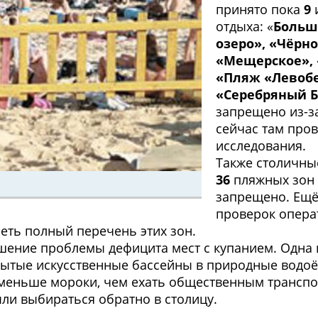
принято пока
9
отдыха: «
Больш
озеро», «Чёрно
«Мещерское», 
«Пляж «Левобе
«Серебряный Б
запрещено из-з
сейчас там про
исследования.
Также столичны
36
пляжных зон 
запрещено. Ещ
проверок опера
еть полный перечень этих зон.
ешение проблемы дефицита мест с купанием. Одна 
рытые искусственные бассейны в природные водоём
 меньше мороки, чем ехать общественным транспо
ли выбираться обратно в столицу.