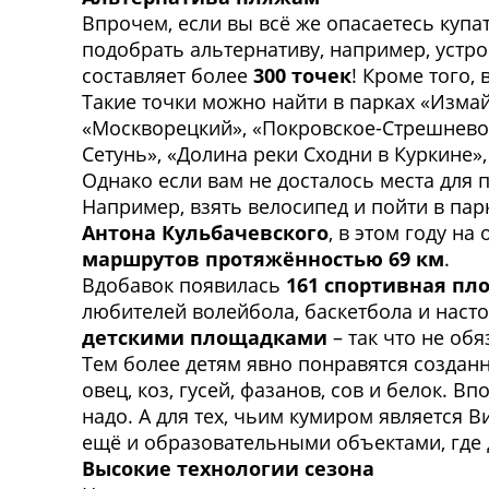
Впрочем, если вы всё же опасаетесь купа
подобрать альтернативу, например, устр
составляет более
300 точек
! Кроме того,
Такие точки можно найти в парках «Измай
«Москворецкий», «Покровское-Стрешнево»
Сетунь», «Долина реки Сходни в Куркине»,
Однако если вам не досталось места для 
Например, взять велосипед и пойти в па
Антона Кульбачевского
, в этом году н
маршрутов протяжённостью 69 км
.
Вдобавок появилась
161
спортивная
пл
любителей волейбола, баскетбола и насто
детскими площадками
– так что не об
Тем более детям явно понравятся созда
овец, коз, гусей, фазанов, сов и белок. 
надо. А для тех, чьим кумиром является 
ещё и образовательными объектами, где 
Высокие технологии сезона