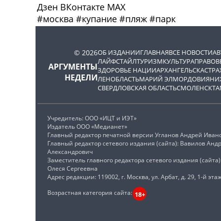
Дзен
ВКонтакте
МАХ
#
москва
#
купание
#
пляж
#
парк
© 2026
ОБ ИЗДАНИИ
ГЛАВНАЯ
ВСЕ НОВОСТИ
А
ЛАЙФСТАЙЛ
ТУРИЗМ
КУЛЬТУРА
ПРАВОВ
АРГУМЕНТЫ
ЗДОРОВЬЕ НАЦИИ
АРХАНГЕЛЬСК
АСТРА
НЕДЕЛИ
ЛЕНОБЛАСТЬ
МАРИЙ ЭЛ
МОРДОВИЯ
НИ
СВЕРДЛОВСКАЯ ОБЛАСТЬ
СМОЛЕНСК
ТА
Учредитель: ООО «ИЦТ и ИЭТ»
Издатель ООО «Медианет»
Главный редактор печатной версии Угланов Андрей Иван
Главный редактор сетевого издания (сайта): Вавилов Анд
Александрович
Заместитель главного редактора сетевого издания (сайта
Олеся Сергеевна
Адрес редакции: 119002, г. Москва, ул. Арбат, д. 29, 1-й этаж
Возрастная категория сайта:
18+