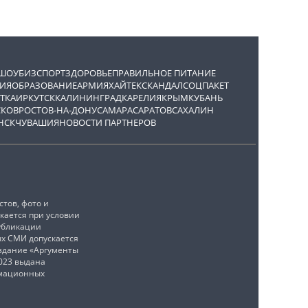
ШОУБИЗ
СПОРТ
ЗДОРОВЬЕ
ПРАВИЛЬНОЕ ПИТАНИЕ
ИЯ
ОБРАЗОВАНИЕ
АРМИЯ
ХАЙТЕК
СКАНДАЛ
СОЦПАКЕТ
ТКА
ИРКУТСК
КАЛИНИНГРАД
КАРЕЛИЯ
КРЫМ
КУБАНЬ
СКОВ
РОСТОВ-НА-ДОНУ
САМАРА
САРАТОВ
САХАЛИН
НСК
ЧУВАШИЯ
НОВОСТИ ПАРТНЕРОВ
тов, фото и
кается при условии
убликации
ых СМИ допускается
издание «Аргументы
2023 выдана
рмационных