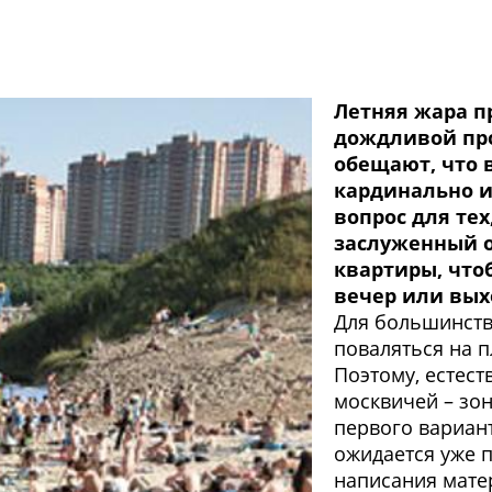
Летняя жара п
дождливой про
обещают, что 
кардинально и
вопрос для тех
заслуженный о
квартиры, что
вечер или вы
Для большинства
поваляться на п
Поэтому, естест
москвичей – зон
первого вариант
ожидается уже 
написания мате