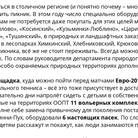
ться в столичном регионе (и понятно почему – мно
оить пикник. В этом году число специально обор
 вам не потребуется даже покупать для этих целей 
лово», «Косинский», «Кузьминки-Люблино», «Цари
, «Тушинский», в природных и ландшафтных заказ
 в лесопарках Химкинский, Хлебниковский, Крюковс
пикника, всё же не стоит переживать. Всегда можн
рк. По словам руководителя департамента приро
а особо охраняемых природных территориях допо
ощадка
, куда можно пойти перед матчами
Евро-20
льного тенниса – всё это тоже присутствует в дос
язательно дни напролёт сидеть с детьми в собстве
нные на территориях ООПТ
11 вольерных комплек
Вполне себе замена привычному для поколения пост
Винни-Пух, оборудовали
6 настоящих пасек
. По сл
детям расскажут и покажут, как люди занимаются