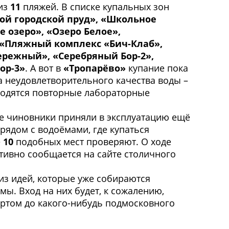
из
11
пляжей. В списке купальных зон
ой городской пруд», «Школьное
е озеро», «Озеро Белое»,
«Пляжный комплекс «Бич-Клаб»,
режный», «Серебряный Бор-2»,
ор-3»
. А вот в
«Тропарёво»
купание пока
а неудовлетворительного качества воды –
водятся повторные лабораторные
е чиновники приняли в эксплуатацию ещё
рядом с водоёмами, где купаться
ё
10
подобных мест проверяют. О ходе
тивно сообщается на сайте столичного
из идей, которые уже собираются
ы. Вход на них будет, к сожалению,
ртом до какого-нибудь подмосковного