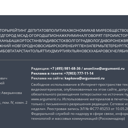
ВТОРЫ
РЕЙТИНГ ДЕПУТАТОВ
ПОЛИТИКА
ЭКОНОМИКА
В МИРЕ
ОБЩЕСТВО
ЕД
ГОРОД М
САД-ОГОРОД
ШПИОНАЖ
КРИМИНАЛ
ГОВОРЯТ ГЕРОИ
ИСТОР
ХАНЬ
БАШКОРТОСТАН
ВЛАДИВОСТОК
ВОЛГОГРАД
ВОЛОГДА
ВОРОНЕЖ
ВЯ
ЖНИЙ НОВГОРОД
НОВОСИБИРСК
ОРЕНБУРГ
ПЕНЗА
ПЕРМЬ
ПЕТЕРБУРГ
П
МБОВ
ТАТАРСТАН
ТОЛЬЯТТИ
УДМУРТИЯ
УЛЬЯНОВСК
ХАБАРОВСК
ЧЕЛЯБИ
Редакция:
+7 (495) 981-68-36
/
anonline@argumenti.ru
Реклама в газете:
+7(903) 777-11-14
ович
Реклама на сайте:
kapkova@argumenti.ru
рей
Свободное использование в Интернет-пространстве текс
видеоматериалов, опубликованных на этом сайте, допус
): Аверьянова
обязательного размещения гиперссылки на источник п
www.argumenti.ru. Использование материалов в печатн
, пом. IV, комн. 2
только с письменного разрешения редакции. Сетевое 
недели». Реестровая запись ЭЛ № ФС77-85253 от 10.05.
Федеральной службой по надзору в сфере связи, инфо
технологий и массовых коммуникаций (Роскомнадзор)