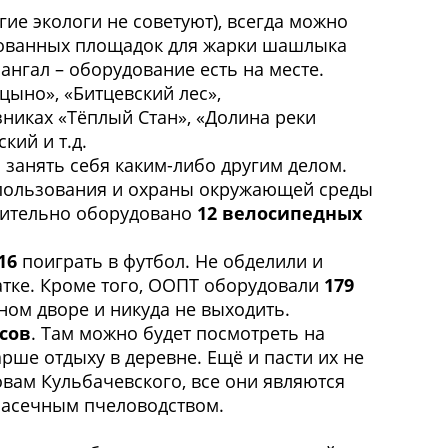
гие экологи не советуют), всегда можно
удованных площадок для жарки шашлыка
мангал – оборудование есть на месте.
цыно», «Битцевский лес»,
никах «Тёплый Стан», «Долина реки
кий и т.д.
о занять себя каким-либо другим делом.
допользования и охраны окружающей среды
лнительно оборудовано
12 велосипедных
16
поиграть в футбол. Не обделили и
татке. Кроме того, ООПТ оборудовали
179
нном дворе и никуда не выходить.
сов
. Там можно будет посмотреть на
арше отдыху в деревне. Ещё и пасти их не
овам Кульбачевского, все они являются
 пасечным пчеловодством.