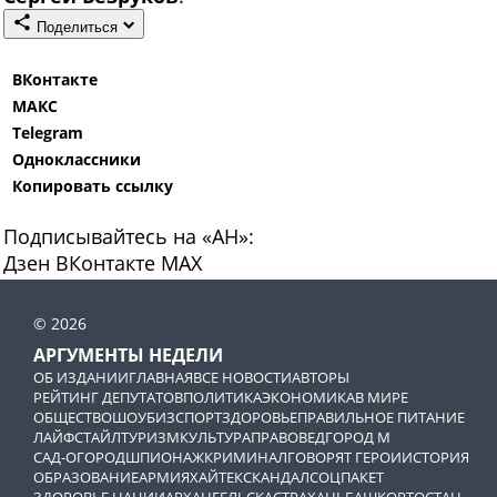
Поделиться
ВКонтакте
МАКС
Telegram
Одноклассники
Копировать ссылку
Подписывайтесь на «АН»:
Дзен
ВКонтакте
МАХ
© 2026
АРГУМЕНТЫ НЕДЕЛИ
ОБ ИЗДАНИИ
ГЛАВНАЯ
ВСЕ НОВОСТИ
АВТОРЫ
РЕЙТИНГ ДЕПУТАТОВ
ПОЛИТИКА
ЭКОНОМИКА
В МИРЕ
ОБЩЕСТВО
ШОУБИЗ
СПОРТ
ЗДОРОВЬЕ
ПРАВИЛЬНОЕ ПИТАНИЕ
ЛАЙФСТАЙЛ
ТУРИЗМ
КУЛЬТУРА
ПРАВОВЕД
ГОРОД М
САД-ОГОРОД
ШПИОНАЖ
КРИМИНАЛ
ГОВОРЯТ ГЕРОИ
ИСТОРИЯ
ОБРАЗОВАНИЕ
АРМИЯ
ХАЙТЕК
СКАНДАЛ
СОЦПАКЕТ
ЗДОРОВЬЕ НАЦИИ
АРХАНГЕЛЬСК
АСТРАХАНЬ
БАШКОРТОСТАН