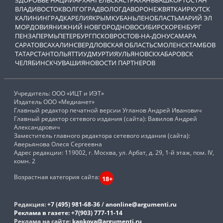
ВЛАДИВОСТОК
ВОЛГОГРАД
ВОЛОГДА
ВОРОНЕЖ
ВЯТКА
ИРКУТСК
КАЛИНИНГРАД
КАРЕЛИЯ
КРЫМ
КУБАНЬ
ЛЕНОБЛАСТЬ
МАРИЙ ЭЛ
МОРДОВИЯ
НИЖНИЙ НОВГОРОД
НОВОСИБИРСК
ОРЕНБУРГ
ПЕНЗА
ПЕРМЬ
ПЕТЕРБУРГ
ПСКОВ
РОСТОВ-НА-ДОНУ
САМАРА
САРАТОВ
САХАЛИН
СВЕРДЛОВСКАЯ ОБЛАСТЬ
СМОЛЕНСК
ТАМБОВ
ТАТАРСТАН
ТОЛЬЯТТИ
УДМУРТИЯ
УЛЬЯНОВСК
ХАБАРОВСК
ЧЕЛЯБИНСК
ЧУВАШИЯ
НОВОСТИ ПАРТНЕРОВ
Учредитель: ООО «ИЦТ и ИЭТ»
Издатель ООО «Медианет»
Главный редактор печатной версии Угланов Андрей Иванович
Главный редактор сетевого издания (сайта): Вавилов Андрей
Александрович
Заместитель главного редактора сетевого издания (сайта):
Аверьянова Олеся Сергеевна
Адрес редакции: 119002, г. Москва, ул. Арбат, д. 29, 1-й этаж, пом. IV,
комн. 2
Возрастная категория сайта:
18+
Редакция:
+7 (495) 981-68-36
/
anonline@argumenti.ru
Реклама в газете:
+7(903) 777-11-14
Реклама на сайте:
kapkova@argumenti.ru