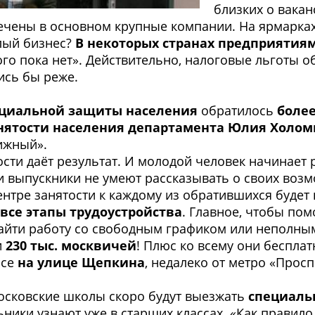
близких о вакан
ечены в основном крупные компании. На ярмарках 
алый бизнес?
В некоторых странах предприятия
ого пока нет». Действительно, налоговые льготы 
ись бы реже.
оциальной защиты населения
обратилось
более
нятости населения департамента Юлия Холом
ижный».
сти даёт результат. И молодой человек начинает 
и выпускники не умеют рассказывать о своих возм
нтре занятости к каждому из обратившихся будет
все этапы трудоустройства
. Главное, чтобы пом
найти работу со свободным графиком или неполны
и
230 тыс. москвичей
! Плюс ко всему они бесплат
исе
на улице Щепкина
, недалеко от метро «Прос
осковские школы скоро будут выезжать
специаль
ники узнают уже в старших классах. «Как правило,