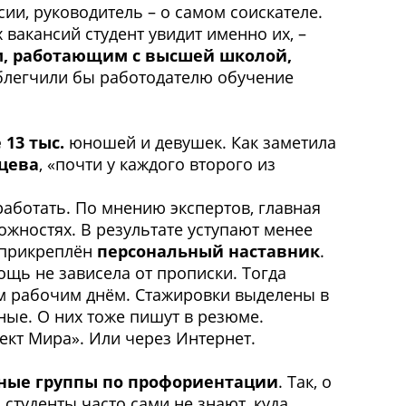
сии, руководитель – о самом соискателе.
вакансий студент увидит именно их, –
м, работающим с высшей школой,
облегчили бы работодателю обучение
 13 тыс.
юношей и девушек. Как заметила
цева
, «почти у каждого второго из
работать. По мнению экспертов, главная
ожностях. В результате уступают менее
 прикреплён
персональный наставник
.
ощь не зависела от прописки. Тогда
м рабочим днём. Стажировки выделены в
ные. О них тоже пишут в резюме.
пект Мира». Или через Интернет.
ные группы по профориентации
. Так, о
 студенты часто сами не знают, куда