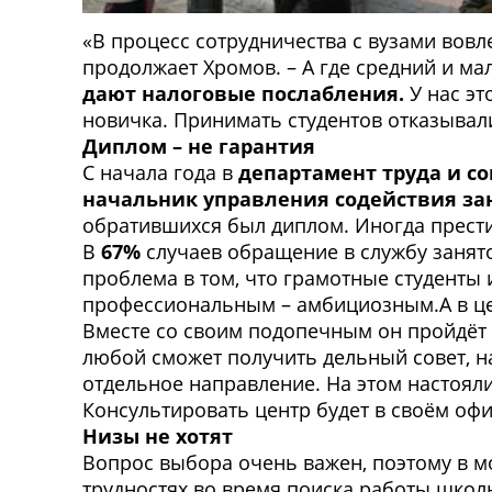
«В процесс сотрудничества с вузами вовл
продолжает Хромов. – А где средний и м
дают налоговые послабления.
У нас эт
новичка. Принимать студентов отказывал
Диплом –
не гарантия
С начала года в
департамент труда и с
начальник управления содействия за
обратившихся был диплом. Иногда прест
В
67%
случаев обращение в службу занято
проблема в том, что грамотные студенты 
профессиональным – амбициозным.А в це
Вместе со своим подопечным он пройдёт
любой сможет получить дельный совет, 
отдельное направление. На этом настоял
Консультировать центр будет в своём оф
Низы не хотят
Вопрос выбора очень важен, поэтому в м
трудностях во время поиска работы школь