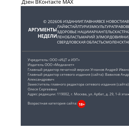
Дзен
ВКонтакте
МАХ
© 2026
ОБ ИЗДАНИИ
ГЛАВНАЯ
ВСЕ НОВОСТИ
А
ЛАЙФСТАЙЛ
ТУРИЗМ
КУЛЬТУРА
ПРАВОВ
АРГУМЕНТЫ
ЗДОРОВЬЕ НАЦИИ
АРХАНГЕЛЬСК
АСТРА
НЕДЕЛИ
ЛЕНОБЛАСТЬ
МАРИЙ ЭЛ
МОРДОВИЯ
НИ
СВЕРДЛОВСКАЯ ОБЛАСТЬ
СМОЛЕНСК
ТА
Учредитель: ООО «ИЦТ и ИЭТ»
Издатель ООО «Медианет»
Главный редактор печатной версии Угланов Андрей Иван
Главный редактор сетевого издания (сайта): Вавилов Анд
Александрович
Заместитель главного редактора сетевого издания (сайта
Олеся Сергеевна
Адрес редакции: 119002, г. Москва, ул. Арбат, д. 29, 1-й этаж
Возрастная категория сайта:
18+