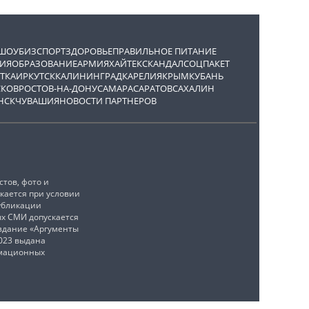
ШОУБИЗ
СПОРТ
ЗДОРОВЬЕ
ПРАВИЛЬНОЕ ПИТАНИЕ
ИЯ
ОБРАЗОВАНИЕ
АРМИЯ
ХАЙТЕК
СКАНДАЛ
СОЦПАКЕТ
ТКА
ИРКУТСК
КАЛИНИНГРАД
КАРЕЛИЯ
КРЫМ
КУБАНЬ
СКОВ
РОСТОВ-НА-ДОНУ
САМАРА
САРАТОВ
САХАЛИН
НСК
ЧУВАШИЯ
НОВОСТИ ПАРТНЕРОВ
тов, фото и
кается при условии
убликации
ых СМИ допускается
издание «Аргументы
2023 выдана
рмационных