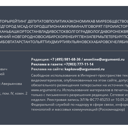
ВТОРЫ
РЕЙТИНГ ДЕПУТАТОВ
ПОЛИТИКА
ЭКОНОМИКА
В МИРЕ
ОБЩЕСТВО
ЕД
ГОРОД М
САД-ОГОРОД
ШПИОНАЖ
КРИМИНАЛ
ГОВОРЯТ ГЕРОИ
ИСТОР
ХАНЬ
БАШКОРТОСТАН
ВЛАДИВОСТОК
ВОЛГОГРАД
ВОЛОГДА
ВОРОНЕЖ
ВЯ
ЖНИЙ НОВГОРОД
НОВОСИБИРСК
ОРЕНБУРГ
ПЕНЗА
ПЕРМЬ
ПЕТЕРБУРГ
П
МБОВ
ТАТАРСТАН
ТОЛЬЯТТИ
УДМУРТИЯ
УЛЬЯНОВСК
ХАБАРОВСК
ЧЕЛЯБИ
Редакция:
+7 (495) 981-68-36
/
anonline@argumenti.ru
Реклама в газете:
+7(903) 777-11-14
ович
Реклама на сайте:
kapkova@argumenti.ru
рей
Свободное использование в Интернет-пространстве текс
видеоматериалов, опубликованных на этом сайте, допус
): Аверьянова
обязательного размещения гиперссылки на источник п
www.argumenti.ru. Использование материалов в печатн
, пом. IV, комн. 2
только с письменного разрешения редакции. Сетевое 
недели». Реестровая запись ЭЛ № ФС77-85253 от 10.05.
Федеральной службой по надзору в сфере связи, инфо
технологий и массовых коммуникаций (Роскомнадзор)