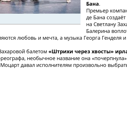
Бана
.
Премьер компан
де Бана создаёт
на Светлану Зах
Балерина воплот
ются любовь и мечта, а музыка Георга Генделя и
Захаровой балетом
«Штрихи через хвосты» ирл
реографа, необычное название она «почерпнула»
 Моцарт давал исполнителям произвольно выбрать