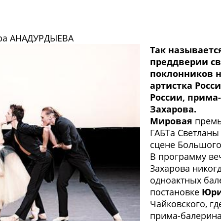
ыра АНАДУРДЫЕВА
Так называетс
преддверии св
поклонников н
артистка Росс
России, прима
Захарова.
Мировая
премь
ГАБТа Светланы
сцене Большого
В программу ве
Захарова никогд
одноактных бал
постановке
Юри
Чайковского, г
прима-балерин