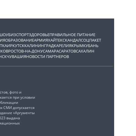
ШОУБИЗ
СПОРТ
ЗДОРОВЬЕ
ПРАВИЛЬНОЕ ПИТАНИЕ
ИЯ
ОБРАЗОВАНИЕ
АРМИЯ
ХАЙТЕК
СКАНДАЛ
СОЦПАКЕТ
ТКА
ИРКУТСК
КАЛИНИНГРАД
КАРЕЛИЯ
КРЫМ
КУБАНЬ
СКОВ
РОСТОВ-НА-ДОНУ
САМАРА
САРАТОВ
САХАЛИН
НСК
ЧУВАШИЯ
НОВОСТИ ПАРТНЕРОВ
тов, фото и
кается при условии
убликации
ых СМИ допускается
издание «Аргументы
2023 выдана
рмационных