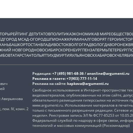
ВТОРЫ
РЕЙТИНГ ДЕПУТАТОВ
ПОЛИТИКА
ЭКОНОМИКА
В МИРЕ
ОБЩЕСТВО
ЕД
ГОРОД М
САД-ОГОРОД
ШПИОНАЖ
КРИМИНАЛ
ГОВОРЯТ ГЕРОИ
ИСТОР
ХАНЬ
БАШКОРТОСТАН
ВЛАДИВОСТОК
ВОЛГОГРАД
ВОЛОГДА
ВОРОНЕЖ
ВЯ
ЖНИЙ НОВГОРОД
НОВОСИБИРСК
ОРЕНБУРГ
ПЕНЗА
ПЕРМЬ
ПЕТЕРБУРГ
П
МБОВ
ТАТАРСТАН
ТОЛЬЯТТИ
УДМУРТИЯ
УЛЬЯНОВСК
ХАБАРОВСК
ЧЕЛЯБИ
Редакция:
+7 (495) 981-68-36
/
anonline@argumenti.ru
Реклама в газете:
+7(903) 777-11-14
ович
Реклама на сайте:
kapkova@argumenti.ru
рей
Свободное использование в Интернет-пространстве текс
видеоматериалов, опубликованных на этом сайте, допус
): Аверьянова
обязательного размещения гиперссылки на источник п
www.argumenti.ru. Использование материалов в печатн
, пом. IV, комн. 2
только с письменного разрешения редакции. Сетевое 
недели». Реестровая запись ЭЛ № ФС77-85253 от 10.05.
Федеральной службой по надзору в сфере связи, инфо
технологий и массовых коммуникаций (Роскомнадзор)