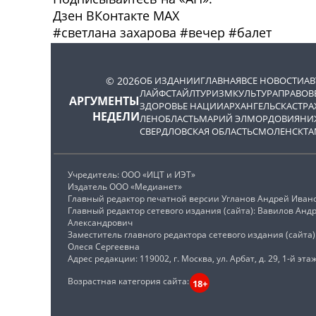
Дзен
ВКонтакте
МАХ
#
светлана захарова
#
вечер
#
балет
© 2026
ОБ ИЗДАНИИ
ГЛАВНАЯ
ВСЕ НОВОСТИ
А
ЛАЙФСТАЙЛ
ТУРИЗМ
КУЛЬТУРА
ПРАВОВ
АРГУМЕНТЫ
ЗДОРОВЬЕ НАЦИИ
АРХАНГЕЛЬСК
АСТРА
НЕДЕЛИ
ЛЕНОБЛАСТЬ
МАРИЙ ЭЛ
МОРДОВИЯ
НИ
СВЕРДЛОВСКАЯ ОБЛАСТЬ
СМОЛЕНСК
ТА
Учредитель: ООО «ИЦТ и ИЭТ»
Издатель ООО «Медианет»
Главный редактор печатной версии Угланов Андрей Иван
Главный редактор сетевого издания (сайта): Вавилов Анд
Александрович
Заместитель главного редактора сетевого издания (сайта
Олеся Сергеевна
Адрес редакции: 119002, г. Москва, ул. Арбат, д. 29, 1-й этаж
Возрастная категория сайта:
18+