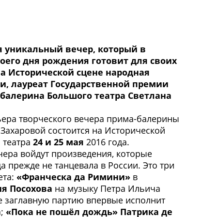
я уникальный вечер, который в
оего дня рождения готовит для своих
а Исторической сцене народная
ии, лауреат Государственной премии
-балерина Большого театра Светлана
ера творческого вечера прима-балерины
 Захаровой состоится на Исторической
 театра
24 и 25 мая
2016 года.
чера войдут произведения, которые
а прежде не танцевала в России. Это три
ета:
«Франческа да Римини»
в
я Посохова
на музыку Петра Ильича
де заглавную партию впервые исполнит
а;
«Пока не пошёл дождь» Патрика де