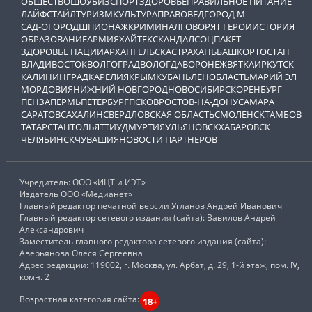
ОБЩЕСТВО
ШОУБИЗ
СПОРТ
ЗДОРОВЬЕ
ПРАВИЛЬНОЕ ПИТАНИЕ
ЛАЙФСТАЙЛ
ТУРИЗМ
КУЛЬТУРА
ПРАВОВЕД
ГОРОД М
САД-ОГОРОД
ШПИОНАЖ
КРИМИНАЛ
ГОВОРЯТ ГЕРОИ
ИСТОРИЯ
ОБРАЗОВАНИЕ
АРМИЯ
ХАЙТЕК
СКАНДАЛ
СОЦПАКЕТ
ЗДОРОВЬЕ НАЦИИ
АРХАНГЕЛЬСК
АСТРАХАНЬ
БАШКОРТОСТАН
ВЛАДИВОСТОК
ВОЛГОГРАД
ВОЛОГДА
ВОРОНЕЖ
ВЯТКА
ИРКУТСК
КАЛИНИНГРАД
КАРЕЛИЯ
КРЫМ
КУБАНЬ
ЛЕНОБЛАСТЬ
МАРИЙ ЭЛ
МОРДОВИЯ
НИЖНИЙ НОВГОРОД
НОВОСИБИРСК
ОРЕНБУРГ
ПЕНЗА
ПЕРМЬ
ПЕТЕРБУРГ
ПСКОВ
РОСТОВ-НА-ДОНУ
САМАРА
САРАТОВ
САХАЛИН
СВЕРДЛОВСКАЯ ОБЛАСТЬ
СМОЛЕНСК
ТАМБОВ
ТАТАРСТАН
ТОЛЬЯТТИ
УДМУРТИЯ
УЛЬЯНОВСК
ХАБАРОВСК
ЧЕЛЯБИНСК
ЧУВАШИЯ
НОВОСТИ ПАРТНЕРОВ
Учредитель: ООО «ИЦТ и ИЭТ»
Издатель ООО «Медианет»
Главный редактор печатной версии Угланов Андрей Иванович
Главный редактор сетевого издания (сайта): Вавилов Андрей
Александрович
Заместитель главного редактора сетевого издания (сайта):
Аверьянова Олеся Сергеевна
Адрес редакции: 119002, г. Москва, ул. Арбат, д. 29, 1-й этаж, пом. IV,
комн. 2
Возрастная категория сайта:
18+