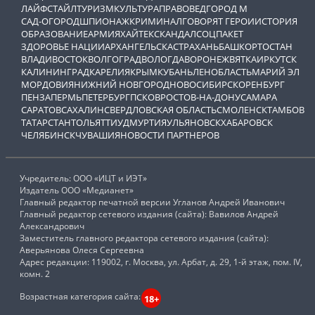
ЛАЙФСТАЙЛ
ТУРИЗМ
КУЛЬТУРА
ПРАВОВЕД
ГОРОД М
САД-ОГОРОД
ШПИОНАЖ
КРИМИНАЛ
ГОВОРЯТ ГЕРОИ
ИСТОРИЯ
ОБРАЗОВАНИЕ
АРМИЯ
ХАЙТЕК
СКАНДАЛ
СОЦПАКЕТ
ЗДОРОВЬЕ НАЦИИ
АРХАНГЕЛЬСК
АСТРАХАНЬ
БАШКОРТОСТАН
ВЛАДИВОСТОК
ВОЛГОГРАД
ВОЛОГДА
ВОРОНЕЖ
ВЯТКА
ИРКУТСК
КАЛИНИНГРАД
КАРЕЛИЯ
КРЫМ
КУБАНЬ
ЛЕНОБЛАСТЬ
МАРИЙ ЭЛ
МОРДОВИЯ
НИЖНИЙ НОВГОРОД
НОВОСИБИРСК
ОРЕНБУРГ
ПЕНЗА
ПЕРМЬ
ПЕТЕРБУРГ
ПСКОВ
РОСТОВ-НА-ДОНУ
САМАРА
САРАТОВ
САХАЛИН
СВЕРДЛОВСКАЯ ОБЛАСТЬ
СМОЛЕНСК
ТАМБОВ
ТАТАРСТАН
ТОЛЬЯТТИ
УДМУРТИЯ
УЛЬЯНОВСК
ХАБАРОВСК
ЧЕЛЯБИНСК
ЧУВАШИЯ
НОВОСТИ ПАРТНЕРОВ
Учредитель: ООО «ИЦТ и ИЭТ»
Издатель ООО «Медианет»
Главный редактор печатной версии Угланов Андрей Иванович
Главный редактор сетевого издания (сайта): Вавилов Андрей
Александрович
Заместитель главного редактора сетевого издания (сайта):
Аверьянова Олеся Сергеевна
Адрес редакции: 119002, г. Москва, ул. Арбат, д. 29, 1-й этаж, пом. IV,
комн. 2
Возрастная категория сайта:
18+