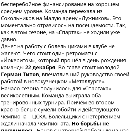
бесперебойное финансирование на хорошем
среднем уровне. Команда переехала из
Сокольников на Малую арену «Лужников». Это
моментально отразилось на посещаемости. Так,
как в этом сезоне, на «Спартак» не ходили уже
давно.
Денег на работу с болельщиками в клубе не
жалеют. Чего стоит один ретроматч с
«Йокеритом», который прошёл в день рождения
команды
22 декабря
. Во главе стоит молодой
Герман Титов
, впечатливший руководство своей
работой в новокузнецком «Металлурге».
Начало сезона получилось для «Спартака»
великолепным. Команда выиграла оба
тренировочных турнира. Причём во втором
красно-белые сумели обойти и действующего
чемпиона – ЦСКА. Болельщики с нетерпением
ждали начала чемпионата.
Но борьбы не
получилось
. Начав с натужной победы дома над