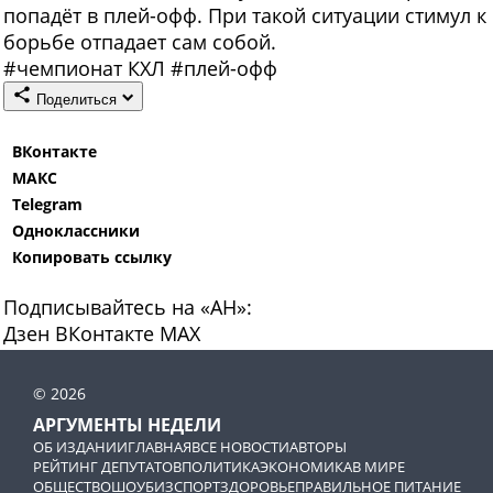
попадёт в плей-офф. При такой ситуации стимул к
борьбе отпадает сам собой.
#
чемпионат КХЛ
#
плей-офф
Поделиться
ВКонтакте
МАКС
Telegram
Одноклассники
Копировать ссылку
Подписывайтесь на «АН»:
Дзен
ВКонтакте
МАХ
© 2026
АРГУМЕНТЫ НЕДЕЛИ
ОБ ИЗДАНИИ
ГЛАВНАЯ
ВСЕ НОВОСТИ
АВТОРЫ
РЕЙТИНГ ДЕПУТАТОВ
ПОЛИТИКА
ЭКОНОМИКА
В МИРЕ
ОБЩЕСТВО
ШОУБИЗ
СПОРТ
ЗДОРОВЬЕ
ПРАВИЛЬНОЕ ПИТАНИЕ