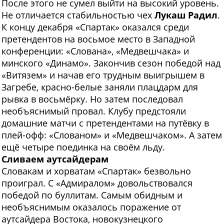
После этого не сумел выйти на высокий уровень.
Не отличается стабильностью чех
Лукаш Радил
.
К концу декабря «Спартак» оказался среди
претендентов на восьмое место в Западной
конференции: «Слована», «Медвешчака» и
минского «Динамо». Закончив сезон победой над
«Витязем» и начав его трудным выигрышем в
Загребе, красно-белые заняли плацдарм для
рывка в восьмёрку. Но затем последовал
необъяснимый провал. Клубу предстояли
домашние матчи с претендентами на путёвку в
плей-офф: «Слованом» и «Медвешчаком». А затем
ещё четыре поединка на своём льду.
Сливаем аутсайдерам
Словакам и хорватам «Спартак» безвольно
проиграл. С «Адмиралом» довольствовался
победой по буллитам. Самым обидным и
необъяснимым оказалось поражение от
аутсайдера Востока, новокузнецкого