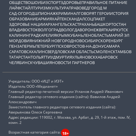
ОБЩЕСТВО
ШОУБИЗ
СПОРТ
ЗДОРОВЬЕ
ПРАВИЛЬНОЕ ПИТАНИЕ
ЛАЙФСТАЙЛ
ТУРИЗМ
КУЛЬТУРА
ПРАВОВЕД
ГОРОД М
САД-ОГОРОД
ШПИОНАЖ
КРИМИНАЛ
ГОВОРЯТ ГЕРОИ
ИСТОРИЯ
ОБРАЗОВАНИЕ
АРМИЯ
ХАЙТЕК
СКАНДАЛ
СОЦПАКЕТ
ЗДОРОВЬЕ НАЦИИ
АРХАНГЕЛЬСК
АСТРАХАНЬ
БАШКОРТОСТАН
ВЛАДИВОСТОК
ВОЛГОГРАД
ВОЛОГДА
ВОРОНЕЖ
ВЯТКА
ИРКУТСК
КАЛИНИНГРАД
КАРЕЛИЯ
КРЫМ
КУБАНЬ
ЛЕНОБЛАСТЬ
МАРИЙ ЭЛ
МОРДОВИЯ
НИЖНИЙ НОВГОРОД
НОВОСИБИРСК
ОРЕНБУРГ
ПЕНЗА
ПЕРМЬ
ПЕТЕРБУРГ
ПСКОВ
РОСТОВ-НА-ДОНУ
САМАРА
САРАТОВ
САХАЛИН
СВЕРДЛОВСКАЯ ОБЛАСТЬ
СМОЛЕНСК
ТАМБОВ
ТАТАРСТАН
ТОЛЬЯТТИ
УДМУРТИЯ
УЛЬЯНОВСК
ХАБАРОВСК
ЧЕЛЯБИНСК
ЧУВАШИЯ
НОВОСТИ ПАРТНЕРОВ
Учредитель: ООО «ИЦТ и ИЭТ»
Издатель ООО «Медианет»
Главный редактор печатной версии Угланов Андрей Иванович
Главный редактор сетевого издания (сайта): Вавилов Андрей
Александрович
Заместитель главного редактора сетевого издания (сайта):
Аверьянова Олеся Сергеевна
Адрес редакции: 119002, г. Москва, ул. Арбат, д. 29, 1-й этаж, пом. IV,
комн. 2
Возрастная категория сайта:
18+