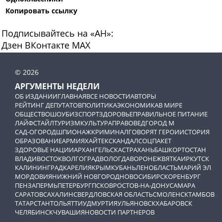
Копировать ссылку
Подписывайтесь на «АН»:
Дзен
ВКонтакте
МАХ
© 2026
АРГУМЕНТЫ НЕДЕЛИ
ОБ ИЗДАНИИ
ГЛАВНАЯ
ВСЕ НОВОСТИ
АВТОРЫ
РЕЙТИНГ ДЕПУТАТОВ
ПОЛИТИКА
ЭКОНОМИКА
В МИРЕ
ОБЩЕСТВО
ШОУБИЗ
СПОРТ
ЗДОРОВЬЕ
ПРАВИЛЬНОЕ ПИТАНИЕ
ЛАЙФСТАЙЛ
ТУРИЗМ
КУЛЬТУРА
ПРАВОВЕД
ГОРОД М
САД-ОГОРОД
ШПИОНАЖ
КРИМИНАЛ
ГОВОРЯТ ГЕРОИ
ИСТОРИЯ
ОБРАЗОВАНИЕ
АРМИЯ
ХАЙТЕК
СКАНДАЛ
СОЦПАКЕТ
ЗДОРОВЬЕ НАЦИИ
АРХАНГЕЛЬСК
АСТРАХАНЬ
БАШКОРТОСТАН
ВЛАДИВОСТОК
ВОЛГОГРАД
ВОЛОГДА
ВОРОНЕЖ
ВЯТКА
ИРКУТСК
КАЛИНИНГРАД
КАРЕЛИЯ
КРЫМ
КУБАНЬ
ЛЕНОБЛАСТЬ
МАРИЙ ЭЛ
МОРДОВИЯ
НИЖНИЙ НОВГОРОД
НОВОСИБИРСК
ОРЕНБУРГ
ПЕНЗА
ПЕРМЬ
ПЕТЕРБУРГ
ПСКОВ
РОСТОВ-НА-ДОНУ
САМАРА
САРАТОВ
САХАЛИН
СВЕРДЛОВСКАЯ ОБЛАСТЬ
СМОЛЕНСК
ТАМБОВ
ТАТАРСТАН
ТОЛЬЯТТИ
УДМУРТИЯ
УЛЬЯНОВСК
ХАБАРОВСК
ЧЕЛЯБИНСК
ЧУВАШИЯ
НОВОСТИ ПАРТНЕРОВ