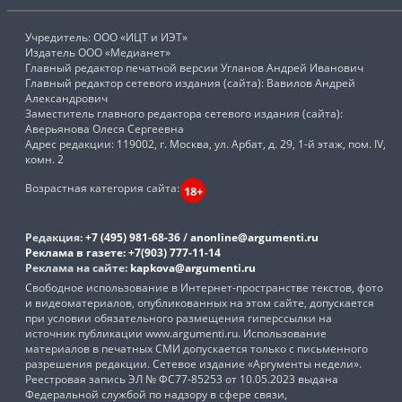
Учредитель: ООО «ИЦТ и ИЭТ»
Издатель ООО «Медианет»
Главный редактор печатной версии Угланов Андрей Иванович
Главный редактор сетевого издания (сайта): Вавилов Андрей
Александрович
Заместитель главного редактора сетевого издания (сайта):
Аверьянова Олеся Сергеевна
Адрес редакции: 119002, г. Москва, ул. Арбат, д. 29, 1-й этаж, пом. IV,
комн. 2
Возрастная категория сайта:
18+
Редакция:
+7 (495) 981-68-36
/
anonline@argumenti.ru
Реклама в газете:
+7(903) 777-11-14
Реклама на сайте:
kapkova@argumenti.ru
Свободное использование в Интернет-пространстве текстов, фото
и видеоматериалов, опубликованных на этом сайте, допускается
при условии обязательного размещения гиперссылки на
источник публикации www.argumenti.ru. Использование
материалов в печатных СМИ допускается только с письменного
разрешения редакции. Сетевое издание «Аргументы недели».
Реестровая запись ЭЛ № ФС77-85253 от 10.05.2023 выдана
Федеральной службой по надзору в сфере связи,