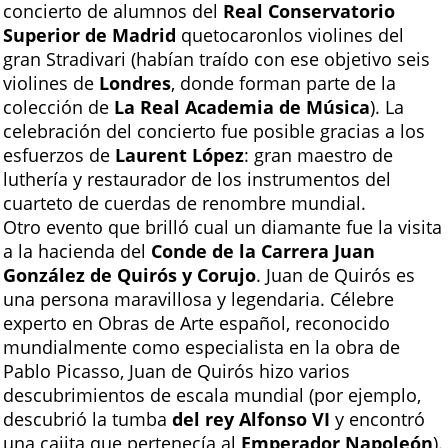
concierto de alumnos del
Real Conservatorio
Superior de Madrid
quetocaronlos violines del
gran Stradivari (habían traído con ese objetivo seis
violines de
Londres
, donde forman parte de la
colección de
La Real Academia de Música
). La
celebración del concierto fue posible gracias a los
esfuerzos de
Laurent López
: gran maestro de
luthería y restaurador de los instrumentos del
cuarteto de cuerdas de renombre mundial.
Otro evento que brilló cual un diamante fue la visita
a la hacienda del
Conde de la Carrera Juan
González de Quirós y Corujo
. Juan de Quirós es
una persona maravillosa y legendaria. Célebre
experto en Obras de Arte español, reconocido
mundialmente como especialista en la obra de
Pablo Picasso, Juan de Quirós hizo varios
descubrimientos de escala mundial (por ejemplo,
descubrió la tumba
del rey Alfonso VI
y encontró
una cajita que pertenecía al
Emperador Napoleón
).