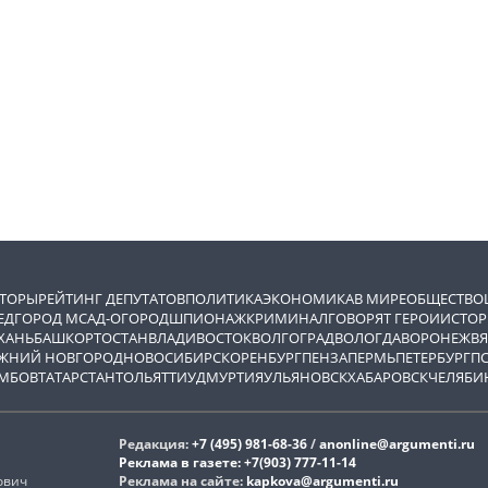
ВТОРЫ
РЕЙТИНГ ДЕПУТАТОВ
ПОЛИТИКА
ЭКОНОМИКА
В МИРЕ
ОБЩЕСТВО
ЕД
ГОРОД М
САД-ОГОРОД
ШПИОНАЖ
КРИМИНАЛ
ГОВОРЯТ ГЕРОИ
ИСТОР
ХАНЬ
БАШКОРТОСТАН
ВЛАДИВОСТОК
ВОЛГОГРАД
ВОЛОГДА
ВОРОНЕЖ
ВЯ
ЖНИЙ НОВГОРОД
НОВОСИБИРСК
ОРЕНБУРГ
ПЕНЗА
ПЕРМЬ
ПЕТЕРБУРГ
П
МБОВ
ТАТАРСТАН
ТОЛЬЯТТИ
УДМУРТИЯ
УЛЬЯНОВСК
ХАБАРОВСК
ЧЕЛЯБИ
Редакция:
+7 (495) 981-68-36
/
anonline@argumenti.ru
Реклама в газете:
+7(903) 777-11-14
ович
Реклама на сайте:
kapkova@argumenti.ru