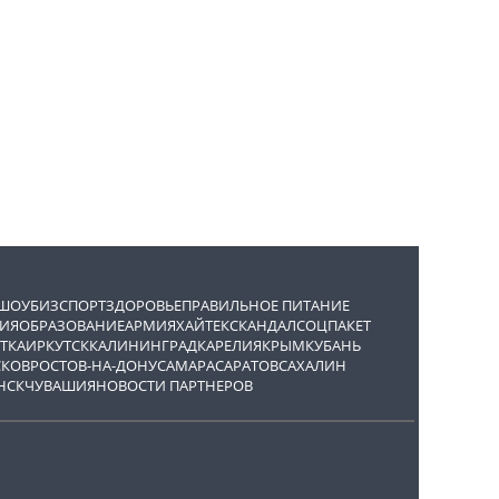
ШОУБИЗ
СПОРТ
ЗДОРОВЬЕ
ПРАВИЛЬНОЕ ПИТАНИЕ
ИЯ
ОБРАЗОВАНИЕ
АРМИЯ
ХАЙТЕК
СКАНДАЛ
СОЦПАКЕТ
ТКА
ИРКУТСК
КАЛИНИНГРАД
КАРЕЛИЯ
КРЫМ
КУБАНЬ
СКОВ
РОСТОВ-НА-ДОНУ
САМАРА
САРАТОВ
САХАЛИН
НСК
ЧУВАШИЯ
НОВОСТИ ПАРТНЕРОВ