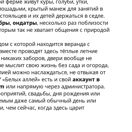
ферме живут куры, голуби, утки,
лошадьми, крытый манеж для занятий в
тояльцев и их детей держаться в седле.
бры, ондатры
, несколько раз поблизости
оторым так не хватает общения с природой
дом с которой находится веранда с
 вместе проводят здесь тёплые летние
 никаких заборов, двери вообще не
не мыслит свою жизнь без сада и огорода,
лией можно наслаждаться, не отвыкая от
 «Белых аллей» есть и свой
аккаунт в
om
или напрямую через администратора.
роприятий, свадьбы, дня рождения или
аемым даже самый обычный день или
, чем сейчас, когда здесь царит