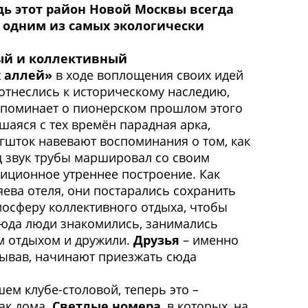
дь этот район Новой Москвы всегда
я одним из самых экологически
ый
и коллективный
 аллей»
в ходе воплощения своих идей
отнеслись к историческому наследию,
апоминает о пионерском прошлом этого
шаяся с тех времён парадная арка,
гшток навевают воспоминания о том, как
д звук трубы маршировал со своим
диционное утреннее построение. Как
ева отеля, они постарались сохранить
мосферу коллективного отдыха, чтобы
да люди знакомились, занимались
м отдыхом и дружили.
Друзья
– именно
бывав, начинают приезжать сюда
ем клубе-столовой, теперь это –
как дома.
Светлые номера
, в которых, на