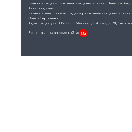
Главный редактор сетевого издания (сайта): Вавилов Анд
Александрович
Заместитель главного редактора сетевого издания (сайта
Олеся Сергеевна
Адрес редакции: 119002, г. Москва, ул. Арбат, д. 29, 1-й этаж
Возрастная категория сайта:
18+