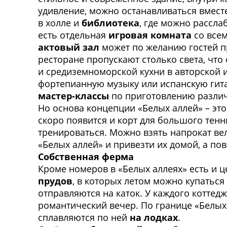
удивление, можно останавливаться вмес
в холле и
библиотека
, где можно рассла
есть отдельная
игровая комната
со всем
актовый зал
может по желанию гостей пр
ресторане пропускают столько света, что
и средиземноморской кухни в авторской
фортепианную музыку или испанскую гита
мастер-классы
по приготовлению разли
Но основа концепции «Белых аллей» – это
скоро появится и корт для большого тенн
тренироваться. Можно взять напрокат вел
«Белых аллей» и привезти их домой, а п
Собственная ферма
Кроме номеров в «Белых аллеях» есть и 
прудов
, в которых летом можно купаться
отправляются на каток. У каждого коттед
романтический вечер. По границе «Белых
сплавляются по ней
на лодках
.