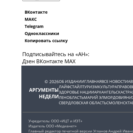
ВКонтакте
МАКС
Telegram
Одноклассники
Копировать ссылку
Подписывайтесь на «АН»:
Дзен
ВКонтакте
МАХ
© 2026
ОБ ИЗДАНИИ
ГЛАВНАЯ
ВСЕ НОВОСТИ
А
ЛАЙФСТАЙЛ
ТУРИЗМ
КУЛЬТУРА
ПРАВОВ
АРГУМЕНТЫ
ЗДОРОВЬЕ НАЦИИ
АРХАНГЕЛЬСК
АСТРА
НЕДЕЛИ
ЛЕНОБЛАСТЬ
МАРИЙ ЭЛ
МОРДОВИЯ
НИ
СВЕРДЛОВСКАЯ ОБЛАСТЬ
СМОЛЕНСК
ТА
Учредитель: ООО «ИЦТ и ИЭТ»
Издатель ООО «Медианет»
Главный редактор печатной версии Угланов Андрей Иван