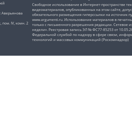
рей
Свободное использование в Интернет-пространстве текс
видеоматериалов, опубликованных на этом сайте, допус
): Аверьянова
обязательного размещения гиперссылки на источник п
www.argumenti.ru. Использование материалов в печатн
, пом. IV, комн. 2
только с письменного разрешения редакции. Сетевое 
недели». Реестровая запись ЭЛ № ФС77-85253 от 10.05.
Федеральной службой по надзору в сфере связи, инфо
технологий и массовых коммуникаций (Роскомнадзор)