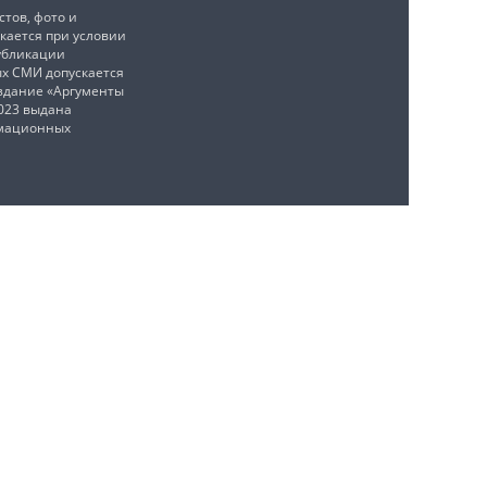
тов, фото и
кается при условии
убликации
ых СМИ допускается
издание «Аргументы
2023 выдана
рмационных