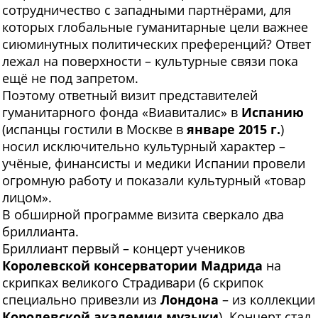
сотрудничество с западными партнёрами, для
которых глобальные гуманитарные цели важнее
сиюминутных политических преференций? Ответ
лежал на поверхности – культурные связи пока
ещё не под запретом.
Поэтому ответный визит представителей
гуманитарного фонда «Виавиталис» в
Испанию
(испанцы гостили в Москве в
январе 2015 г.
)
носил исключительно культурный характер –
учёные, финансисты и медики Испании провели
огромную работу и показали культурный «товар
лицом».
В обширной программе визита сверкало два
бриллианта.
Бриллиант первый – концерт учеников
Королевской консерватории Мадрида
на
скрипках великого Страдивари (6 скрипок
специально привезли из
Лондона
– из коллекции
Королевской академии музыки
). Концерт стал