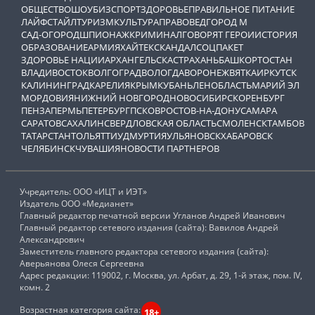
ОБЩЕСТВО
ШОУБИЗ
СПОРТ
ЗДОРОВЬЕ
ПРАВИЛЬНОЕ ПИТАНИЕ
ЛАЙФСТАЙЛ
ТУРИЗМ
КУЛЬТУРА
ПРАВОВЕД
ГОРОД М
САД-ОГОРОД
ШПИОНАЖ
КРИМИНАЛ
ГОВОРЯТ ГЕРОИ
ИСТОРИЯ
ОБРАЗОВАНИЕ
АРМИЯ
ХАЙТЕК
СКАНДАЛ
СОЦПАКЕТ
ЗДОРОВЬЕ НАЦИИ
АРХАНГЕЛЬСК
АСТРАХАНЬ
БАШКОРТОСТАН
ВЛАДИВОСТОК
ВОЛГОГРАД
ВОЛОГДА
ВОРОНЕЖ
ВЯТКА
ИРКУТСК
КАЛИНИНГРАД
КАРЕЛИЯ
КРЫМ
КУБАНЬ
ЛЕНОБЛАСТЬ
МАРИЙ ЭЛ
МОРДОВИЯ
НИЖНИЙ НОВГОРОД
НОВОСИБИРСК
ОРЕНБУРГ
ПЕНЗА
ПЕРМЬ
ПЕТЕРБУРГ
ПСКОВ
РОСТОВ-НА-ДОНУ
САМАРА
САРАТОВ
САХАЛИН
СВЕРДЛОВСКАЯ ОБЛАСТЬ
СМОЛЕНСК
ТАМБОВ
ТАТАРСТАН
ТОЛЬЯТТИ
УДМУРТИЯ
УЛЬЯНОВСК
ХАБАРОВСК
ЧЕЛЯБИНСК
ЧУВАШИЯ
НОВОСТИ ПАРТНЕРОВ
Учредитель: ООО «ИЦТ и ИЭТ»
Издатель ООО «Медианет»
Главный редактор печатной версии Угланов Андрей Иванович
Главный редактор сетевого издания (сайта): Вавилов Андрей
Александрович
Заместитель главного редактора сетевого издания (сайта):
Аверьянова Олеся Сергеевна
Адрес редакции: 119002, г. Москва, ул. Арбат, д. 29, 1-й этаж, пом. IV,
комн. 2
Возрастная категория сайта:
18+