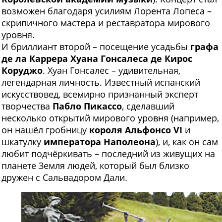
возможен благодаря усилиям Лорента Лопеса –
скрипичного мастера и реставратора мирового
уровня.
И бриллиант второй – посещение усадьбы
графа
де ла Каррера Хуана Гонсалеса де Кирос
Коруджо
. Хуан Гонсалес – удивительная,
легендарная личность. Известный испанский
искусствовед, всемирно признанный эксперт
творчества
Пабло Пикассо
, сделавший
несколько открытий мирового уровня (например,
он нашёл гробницу
короля Альфонсо VI
и
шкатулку
императора Наполеона
), и, как он сам
любит подчёркивать – последний из живущих на
планете Земля людей, который был близко
дружен с Сальвадором Дали.