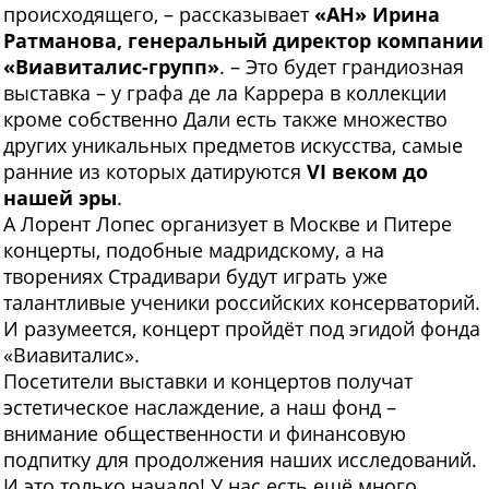
происходящего, – рассказывает
«АН» Ирина
Ратманова, генеральный директор компании
«Виавиталис-групп»
. – Это будет грандиозная
выставка – у графа де ла Каррера в коллекции
кроме собственно Дали есть также множество
других уникальных предметов искусства, самые
ранние из которых датируются
VI веком до
нашей эры
.
А Лорент Лопес организует в Москве и Питере
концерты, подобные мадридскому, а на
творениях Страдивари будут играть уже
талантливые ученики российских консерваторий.
И разумеется, концерт пройдёт под эгидой фонда
«Виавиталис».
Посетители выставки и концертов получат
эстетическое наслаждение, а наш фонд –
внимание общественности и финансовую
подпитку для продолжения наших исследований.
И это только начало! У нас есть ещё много