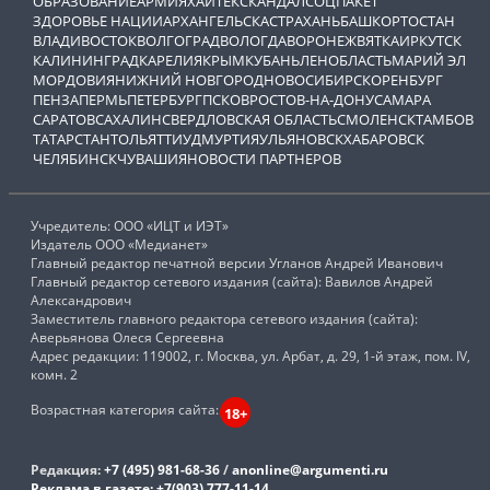
ОБРАЗОВАНИЕ
АРМИЯ
ХАЙТЕК
СКАНДАЛ
СОЦПАКЕТ
ЗДОРОВЬЕ НАЦИИ
АРХАНГЕЛЬСК
АСТРАХАНЬ
БАШКОРТОСТАН
ВЛАДИВОСТОК
ВОЛГОГРАД
ВОЛОГДА
ВОРОНЕЖ
ВЯТКА
ИРКУТСК
КАЛИНИНГРАД
КАРЕЛИЯ
КРЫМ
КУБАНЬ
ЛЕНОБЛАСТЬ
МАРИЙ ЭЛ
МОРДОВИЯ
НИЖНИЙ НОВГОРОД
НОВОСИБИРСК
ОРЕНБУРГ
ПЕНЗА
ПЕРМЬ
ПЕТЕРБУРГ
ПСКОВ
РОСТОВ-НА-ДОНУ
САМАРА
САРАТОВ
САХАЛИН
СВЕРДЛОВСКАЯ ОБЛАСТЬ
СМОЛЕНСК
ТАМБОВ
ТАТАРСТАН
ТОЛЬЯТТИ
УДМУРТИЯ
УЛЬЯНОВСК
ХАБАРОВСК
ЧЕЛЯБИНСК
ЧУВАШИЯ
НОВОСТИ ПАРТНЕРОВ
Учредитель: ООО «ИЦТ и ИЭТ»
Издатель ООО «Медианет»
Главный редактор печатной версии Угланов Андрей Иванович
Главный редактор сетевого издания (сайта): Вавилов Андрей
Александрович
Заместитель главного редактора сетевого издания (сайта):
Аверьянова Олеся Сергеевна
Адрес редакции: 119002, г. Москва, ул. Арбат, д. 29, 1-й этаж, пом. IV,
комн. 2
Возрастная категория сайта:
18+
Редакция:
+7 (495) 981-68-36
/
anonline@argumenti.ru
Реклама в газете:
+7(903) 777-11-14