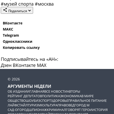
#
музей спорта
#
москва
Поделиться
ВКонтакте
МАКС
Telegram
Одноклассники
Копировать ссылку
Подписывайтесь на «АН»:
Дзен
ВКонтакте
МАХ
© 2026
АРГУМЕНТЫ НЕДЕЛИ
ОБ ИЗДАНИИ
ГЛАВНАЯ
ВСЕ НОВОСТИ
АВТОРЫ
РЕЙТИНГ ДЕПУТАТОВ
ПОЛИТИКА
ЭКОНОМИКА
В МИРЕ
ОБЩЕСТВО
ШОУБИЗ
СПОРТ
ЗДОРОВЬЕ
ПРАВИЛЬНОЕ ПИТАНИЕ
ЛАЙФСТАЙЛ
ТУРИЗМ
КУЛЬТУРА
ПРАВОВЕД
ГОРОД М
САД-ОГОРОД
ШПИОНАЖ
КРИМИНАЛ
ГОВОРЯТ ГЕРОИ
ИСТОРИЯ