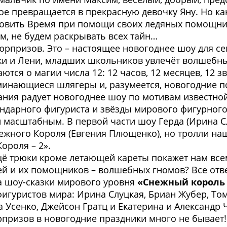
рое превращается в прекрасную девочку Яну. Но ка
овить Время при помощи своих ледяных помощниц 
, не будем раскрывать всех тайн…
 сюрпризов. Это – настоящее новогоднее шоу для 
жи и Лени, младших школьников увлечёт волшебны
тся о магии числа 12: 12 часов, 12 месяцев, 12 з
минающиеся шлягеры и, разумеется, новогодние п
ания радует новогоднее шоу по мотивам известной
ндарного фигуриста и звёзды мирового фигурног
и масштабным. В первой части шоу Герда (Ирина С
нежного Короля (Евгения Плющенко), но тролли 
ороля – 2».
ещё трюки кроме летающей кареты покажет нам вс
й и их помощников – волшебных гномов? Все отве
а шоу-сказки мирового уровня
«Снежный король 
фигуристов мира: Ирина Слуцкая, Бриан Жубер, То
а Усенко, Джейсон Гратц и Екатерина и Александр 
рпризов в новогодние праздники много не бывает!