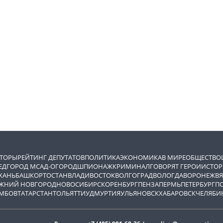
ВТОРЫ
РЕЙТИНГ ДЕПУТАТОВ
ПОЛИТИКА
ЭКОНОМИКА
В МИРЕ
ОБЩЕСТВО
ЕД
ГОРОД М
САД-ОГОРОД
ШПИОНАЖ
КРИМИНАЛ
ГОВОРЯТ ГЕРОИ
ИСТОР
ХАНЬ
БАШКОРТОСТАН
ВЛАДИВОСТОК
ВОЛГОГРАД
ВОЛОГДА
ВОРОНЕЖ
ВЯ
ЖНИЙ НОВГОРОД
НОВОСИБИРСК
ОРЕНБУРГ
ПЕНЗА
ПЕРМЬ
ПЕТЕРБУРГ
П
МБОВ
ТАТАРСТАН
ТОЛЬЯТТИ
УДМУРТИЯ
УЛЬЯНОВСК
ХАБАРОВСК
ЧЕЛЯБИ