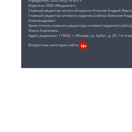
Учредитель: ООО «ИЦТ и ИЭТ»
Издатель ООО «Медианет»
Главный редактор печатной версии Угланов Андрей Иван
Главный редактор сетевого издания (сайта): Вавилов Анд
Александрович
Заместитель главного редактора сетевого издания (сайта
Олеся Сергеевна
Адрес редакции: 119002, г. Москва, ул. Арбат, д. 29, 1-й этаж
Возрастная категория сайта:
18+