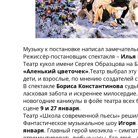
Музыку к постановке написал замечатель
Режиссёр-постановщик спектакля –
Илья
Театр кукол имени Сергея Образцова на
«Аленький цветочек»
.Театр выбрал эту
дети, и взрослые, по мнению создателей с
В спектакле
Бориса Константинова
судьб
ласковая забота и искреннее милосердие.
новогодние каникулы в фойе театра всех 
сцене
9 и 27 января
.
Театр «Школа современной пьесы» решил
Фантастическое музыкальное шоу
Игоря
января
. Главный герой мюзикла – симпа
отремонтировать любые часы. Его друг –