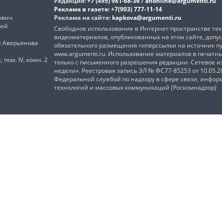
Редакция:
+7 (495) 981-68-36
/
anonline@argumenti.ru
Реклама в газете:
+7(903) 777-11-14
ович
Реклама на сайте:
kapkova@argumenti.ru
рей
Свободное использование в Интернет-пространстве текс
видеоматериалов, опубликованных на этом сайте, допус
): Аверьянова
обязательного размещения гиперссылки на источник п
www.argumenti.ru. Использование материалов в печатн
, пом. IV, комн. 2
только с письменного разрешения редакции. Сетевое 
недели». Реестровая запись ЭЛ № ФС77-85253 от 10.05.
Федеральной службой по надзору в сфере связи, инфо
технологий и массовых коммуникаций (Роскомнадзор)