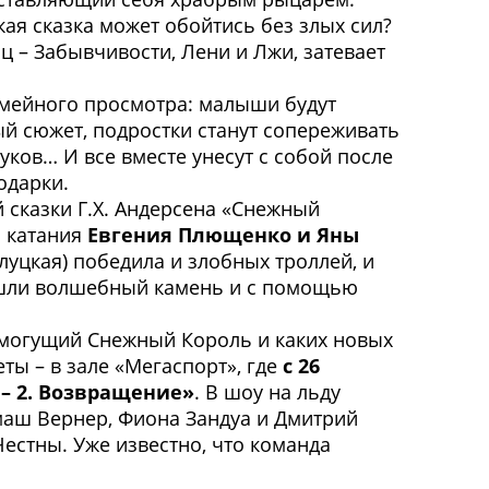
кая сказка может обойтись без злых сил?
– Забывчивости, Лени и Лжи, затевает
семейного просмотра: малыши будут
й сюжет, подростки станут сопереживать
вуков… И все вместе унесут с собой после
одарки.
 сказки Г.Х. Андерсена «Снежный
о катания
Евгения Плющенко и Яны
луцкая) победила и злобных троллей, и
нашли волшебный камень и с помощью
емогущий Снежный Король и каких новых
ты – в зале «Мегаспорт», где
с 26
– 2. Возвращение»
. В шоу на льду
маш Вернер, Фиона Зандуа и Дмитрий
Честны. Уже известно, что команда