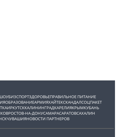
ШОУБИЗ
СПОРТ
ЗДОРОВЬЕ
ПРАВИЛЬНОЕ ПИТАНИЕ
ИЯ
ОБРАЗОВАНИЕ
АРМИЯ
ХАЙТЕК
СКАНДАЛ
СОЦПАКЕТ
ТКА
ИРКУТСК
КАЛИНИНГРАД
КАРЕЛИЯ
КРЫМ
КУБАНЬ
СКОВ
РОСТОВ-НА-ДОНУ
САМАРА
САРАТОВ
САХАЛИН
НСК
ЧУВАШИЯ
НОВОСТИ ПАРТНЕРОВ