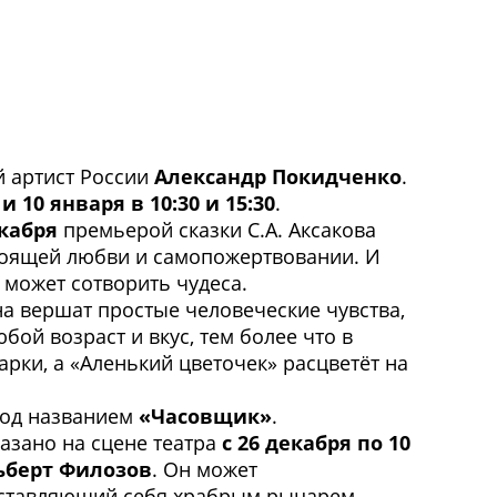
й артист России
Александр Покидченко
.
9 и 10 января в 10:30 и 15:30
.
екабря
премьерой сказки С.А. Аксакова
астоящей любви и самопожертвовании. И
 может сотворить чудеса.
на вершат простые человеческие чувства,
ой возраст и вкус, тем более что в
арки, а «Аленький цветочек» расцветёт на
под названием
«Часовщик»
.
казано на сцене театра
с 26 декабря по 10
ьберт Филозов
. Он может
едставляющий себя храбрым рыцарем.