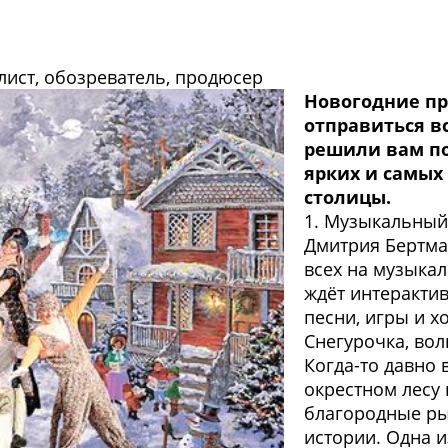
лист, обозреватель, продюсер
Новогодние пр
отправиться в
решили вам по
ярких и самы
столицы.
1. Музыкальный
Дмитрия Бертма
всех на музыкал
ждёт интеракти
песни, игры и х
Снегурочка, во
Когда-то давно 
окрестном лесу 
благородные ры
истории. Одна и