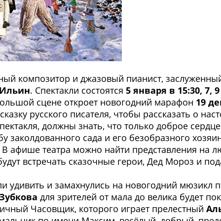
ный композитор и джазовый пианист, заслуженны
 Ильин
. Спектакли состоятся
5 января в 15:30, 7, 
 Большой сцене откроет новогодний марафон
19 д
 сказку русского писателя, чтобы рассказать о н
пектакля, должны знать, что только доброе сердце
у заколдованного сада и его безобразного хозяи
 В афише театра можно найти представления на люб
будут встречать сказочные герои, Дед Мороз и под
и удивить и замахнулись на новогодний мюзикл 
 Зубкова
для зрителей от мала до велика будет по
тичный Часовщик, которого играет прелестный
Ал
 мальчик по имени Максим, весёлый, добрый, пр