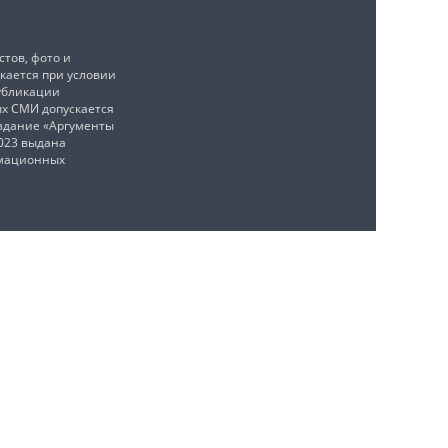
тов, фото и
кается при условии
убликации
ых СМИ допускается
издание «Аргументы
2023 выдана
рмационных