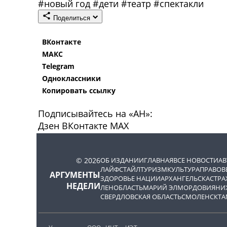
#
новый год
#
дети
#
театр
#
спектакли
Поделиться
ВКонтакте
МАКС
Telegram
Одноклассники
Копировать ссылку
Подписывайтесь на «АН»:
Дзен
ВКонтакте
МАХ
© 2026
ОБ ИЗДАНИИ
ГЛАВНАЯ
ВСЕ НОВОСТИ
А
ЛАЙФСТАЙЛ
ТУРИЗМ
КУЛЬТУРА
ПРАВОВ
АРГУМЕНТЫ
ЗДОРОВЬЕ НАЦИИ
АРХАНГЕЛЬСК
АСТРА
НЕДЕЛИ
ЛЕНОБЛАСТЬ
МАРИЙ ЭЛ
МОРДОВИЯ
НИ
СВЕРДЛОВСКАЯ ОБЛАСТЬ
СМОЛЕНСК
ТА