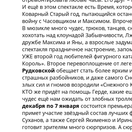
И ещё в этом спектакле есть Время, кото
Коварный Старый год, пытающийся остан
войну с Часовщиком и Максимом. Впрочем
В мюзикле много чудес, трюков, танцев,
хохотать над клоунадой Забывчивости, Л
дружбе Максима и Яны, а взрослые задумаю
спектакля праздничное настроение, запо
УЖЕ второй год любителей фигурного кат
Король». Второе перевоплощение от леге
Рудковской
обещает стать более ярким 
страшных разбойников, и даже самого С
злых сил и гномов возродили «Снежного К
КТО же придёт на помощь Герде, какие 
чудес ещё нам ожидать от злобных тролле
декабря по 7 января
состоится премьер
примет участие звёздный состав лучших 
Суханов, а также Сергей Якименко и Ирин
готовит зрителям много сюрпризов. А сю