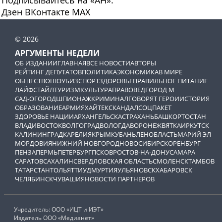
Дзен
ВКонтакте
МАХ
© 2026
АРГУМЕНТЫ НЕДЕЛИ
ОБ ИЗДАНИИ
ГЛАВНАЯ
ВСЕ НОВОСТИ
АВТОРЫ
РЕЙТИНГ ДЕПУТАТОВ
ПОЛИТИКА
ЭКОНОМИКА
В МИРЕ
ОБЩЕСТВО
ШОУБИЗ
СПОРТ
ЗДОРОВЬЕ
ПРАВИЛЬНОЕ ПИТАНИЕ
ЛАЙФСТАЙЛ
ТУРИЗМ
КУЛЬТУРА
ПРАВОВЕД
ГОРОД М
САД-ОГОРОД
ШПИОНАЖ
КРИМИНАЛ
ГОВОРЯТ ГЕРОИ
ИСТОРИЯ
ОБРАЗОВАНИЕ
АРМИЯ
ХАЙТЕК
СКАНДАЛ
СОЦПАКЕТ
ЗДОРОВЬЕ НАЦИИ
АРХАНГЕЛЬСК
АСТРАХАНЬ
БАШКОРТОСТАН
ВЛАДИВОСТОК
ВОЛГОГРАД
ВОЛОГДА
ВОРОНЕЖ
ВЯТКА
ИРКУТСК
КАЛИНИНГРАД
КАРЕЛИЯ
КРЫМ
КУБАНЬ
ЛЕНОБЛАСТЬ
МАРИЙ ЭЛ
МОРДОВИЯ
НИЖНИЙ НОВГОРОД
НОВОСИБИРСК
ОРЕНБУРГ
ПЕНЗА
ПЕРМЬ
ПЕТЕРБУРГ
ПСКОВ
РОСТОВ-НА-ДОНУ
САМАРА
САРАТОВ
САХАЛИН
СВЕРДЛОВСКАЯ ОБЛАСТЬ
СМОЛЕНСК
ТАМБОВ
ТАТАРСТАН
ТОЛЬЯТТИ
УДМУРТИЯ
УЛЬЯНОВСК
ХАБАРОВСК
ЧЕЛЯБИНСК
ЧУВАШИЯ
НОВОСТИ ПАРТНЕРОВ
Учредитель: ООО «ИЦТ и ИЭТ»
Издатель ООО «Медианет»