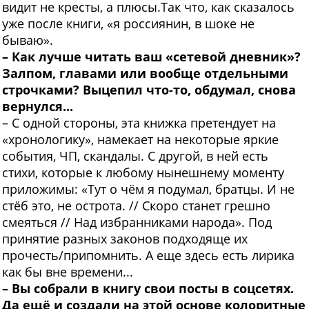
видит не кресты, а плюсы.Так что, как сказалось
уже после книги, «я россиянин, в шоке не
бываю».
–
Как лучше читать ваш «сетевой дневник»?
Залпом, главами или вообще отдельными
строчками? Выцепил что-то, обдумал, снова
вернулся...
– С одной стороны, эта книжка претендует на
«хронологику», намекает на некоторые яркие
события, ЧП, скандалы. С другой, в ней есть
стихи, которые к любому нынешнему моменту
приложимы: «Тут о чём я подумал, братцы. И не
стёб это, не острота. // Скоро станет грешно
смеяться // Над избранниками народа». Под
принятие разных законов подходяще их
прочесть/припомнить. А еще здесь есть лирика
как бы вне времени...
–
Вы собрали в книгу свои посты в соцсетях.
Да ещё и создали на этой основе колоритные