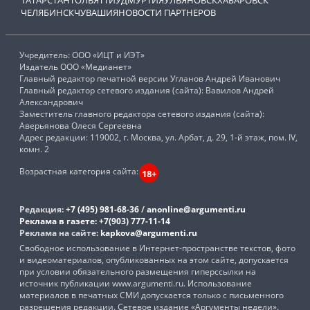
ТАТАРСТАН
ТОЛЬЯТТИ
УДМУРТИЯ
УЛЬЯНОВСК
ХАБАРОВСК
ЧЕЛЯБИНСК
ЧУВАШИЯ
НОВОСТИ ПАРТНЕРОВ
Учредитель: ООО «ИЦТ и ИЭТ»
Издатель ООО «Медианет»
Главный редактор печатной версии Угланов Андрей Иванович
Главный редактор сетевого издания (сайта): Вавилов Андрей
Александрович
Заместитель главного редактора сетевого издания (сайта):
Аверьянова Олеся Сергеевна
Адрес редакции: 119002, г. Москва, ул. Арбат, д. 29, 1-й этаж, пом. IV,
комн. 2
Возрастная категория сайта:
18+
Редакция:
+7 (495) 981-68-36
/
anonline@argumenti.ru
Реклама в газете:
+7(903) 777-11-14
Реклама на сайте:
kapkova@argumenti.ru
Свободное использование в Интернет-пространстве текстов, фото
и видеоматериалов, опубликованных на этом сайте, допускается
при условии обязательного размещения гиперссылки на
источник публикации www.argumenti.ru. Использование
материалов в печатных СМИ допускается только с письменного
разрешения редакции. Сетевое издание «Аргументы недели».