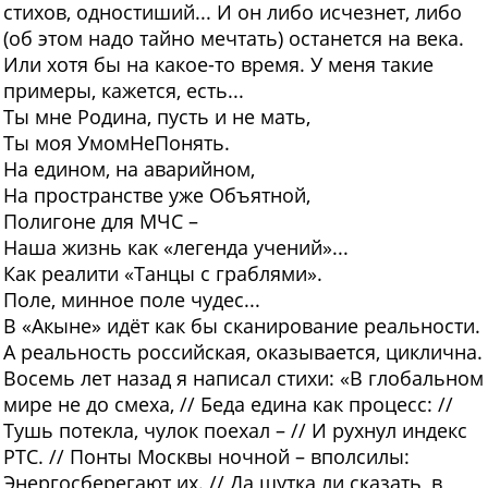
стихов, одностиший... И он либо исчезнет, либо
(об этом надо тайно мечтать) останется на века.
Или хотя бы на какое-то время. У меня такие
примеры, кажется, есть...
Ты мне Родина, пусть и не мать,
Ты моя УмомНеПонять.
На едином, на аварийном,
На пространстве уже Объятной,
Полигоне для МЧС –
Наша жизнь как «легенда учений»...
Как реалити «Танцы с граблями».
Поле, минное поле чудес...
В «Акыне» идёт как бы сканирование реальности.
А реальность российская, оказывается, циклична.
Восемь лет назад я написал стихи: «В глобальном
мире не до смеха, // Беда едина как процесс: //
Тушь потекла, чулок поехал – // И рухнул индекс
РТС. // Понты Москвы ночной – вполсилы:
Энергосберегают их. // Да шутка ли сказать, в