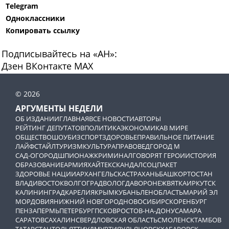
Telegram
Одноклассники
Копировать ссылку
Подписывайтесь на «АН»:
Дзен
ВКонтакте
МАХ
© 2026
АРГУМЕНТЫ НЕДЕЛИ
ОБ ИЗДАНИИ
ГЛАВНАЯ
ВСЕ НОВОСТИ
АВТОРЫ
РЕЙТИНГ ДЕПУТАТОВ
ПОЛИТИКА
ЭКОНОМИКА
В МИРЕ
ОБЩЕСТВО
ШОУБИЗ
СПОРТ
ЗДОРОВЬЕ
ПРАВИЛЬНОЕ ПИТАНИЕ
ЛАЙФСТАЙЛ
ТУРИЗМ
КУЛЬТУРА
ПРАВОВЕД
ГОРОД М
САД-ОГОРОД
ШПИОНАЖ
КРИМИНАЛ
ГОВОРЯТ ГЕРОИ
ИСТОРИЯ
ОБРАЗОВАНИЕ
АРМИЯ
ХАЙТЕК
СКАНДАЛ
СОЦПАКЕТ
ЗДОРОВЬЕ НАЦИИ
АРХАНГЕЛЬСК
АСТРАХАНЬ
БАШКОРТОСТАН
ВЛАДИВОСТОК
ВОЛГОГРАД
ВОЛОГДА
ВОРОНЕЖ
ВЯТКА
ИРКУТСК
КАЛИНИНГРАД
КАРЕЛИЯ
КРЫМ
КУБАНЬ
ЛЕНОБЛАСТЬ
МАРИЙ ЭЛ
МОРДОВИЯ
НИЖНИЙ НОВГОРОД
НОВОСИБИРСК
ОРЕНБУРГ
ПЕНЗА
ПЕРМЬ
ПЕТЕРБУРГ
ПСКОВ
РОСТОВ-НА-ДОНУ
САМАРА
САРАТОВ
САХАЛИН
СВЕРДЛОВСКАЯ ОБЛАСТЬ
СМОЛЕНСК
ТАМБОВ