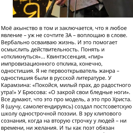
Моё акынство в том и заключается, что я любое
явление – уж не сочтите ЗА – воплощаю в слове.
Вербально осваиваю жизнь. И это помогает
осмыслить действительность. Понять и
«откликнуться»... Квинтэссенция, «пир»
импровизационного отклика, конечно,
одностишия. Я не первооткрыватель жанра –
одностишия были в русской литературе. У
Карамзина: «Покойся, милый прах, до радостного
утра!» У Брюсова: «О закрой свои бледные ноги».
Все думают, что это про модель, а это про Христа.
Я (шучу, самолегендируясь) создал постсоветскую
школу однострочной поэзии. В эру клипового
сознания, когда на вторую строчку у людей – ни
времени, ни желания. И ты как поэт обязан