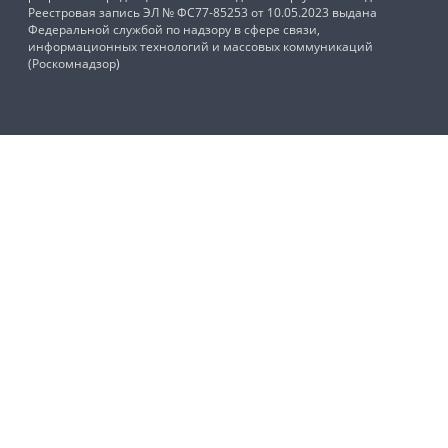
Реестровая запись ЭЛ № ФС77-85253 от 10.05.2023 выдана
Федеральной службой по надзору в сфере связи,
информационных технологий и массовых коммуникаций
(Роскомнадзор)