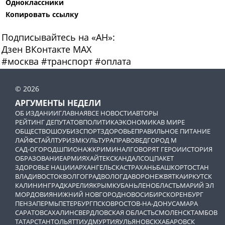
Одноклассники
Копировать ссылку
Подписывайтесь на «АН»:
Дзен
ВКонтакте
МАХ
#
москва
#
транспорт
#
оплата
© 2026
АРГУМЕНТЫ НЕДЕЛИ
ОБ ИЗДАНИИ
ГЛАВНАЯ
ВСЕ НОВОСТИ
АВТОРЫ
РЕЙТИНГ ДЕПУТАТОВ
ПОЛИТИКА
ЭКОНОМИКА
В МИРЕ
ОБЩЕСТВО
ШОУБИЗ
СПОРТ
ЗДОРОВЬЕ
ПРАВИЛЬНОЕ ПИТАНИЕ
ЛАЙФСТАЙЛ
ТУРИЗМ
КУЛЬТУРА
ПРАВОВЕД
ГОРОД М
САД-ОГОРОД
ШПИОНАЖ
КРИМИНАЛ
ГОВОРЯТ ГЕРОИ
ИСТОРИЯ
ОБРАЗОВАНИЕ
АРМИЯ
ХАЙТЕК
СКАНДАЛ
СОЦПАКЕТ
ЗДОРОВЬЕ НАЦИИ
АРХАНГЕЛЬСК
АСТРАХАНЬ
БАШКОРТОСТАН
ВЛАДИВОСТОК
ВОЛГОГРАД
ВОЛОГДА
ВОРОНЕЖ
ВЯТКА
ИРКУТСК
КАЛИНИНГРАД
КАРЕЛИЯ
КРЫМ
КУБАНЬ
ЛЕНОБЛАСТЬ
МАРИЙ ЭЛ
МОРДОВИЯ
НИЖНИЙ НОВГОРОД
НОВОСИБИРСК
ОРЕНБУРГ
ПЕНЗА
ПЕРМЬ
ПЕТЕРБУРГ
ПСКОВ
РОСТОВ-НА-ДОНУ
САМАРА
САРАТОВ
САХАЛИН
СВЕРДЛОВСКАЯ ОБЛАСТЬ
СМОЛЕНСК
ТАМБОВ
ТАТАРСТАН
ТОЛЬЯТТИ
УДМУРТИЯ
УЛЬЯНОВСК
ХАБАРОВСК