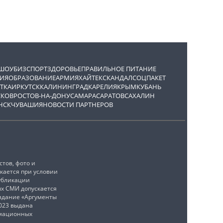
ШОУБИЗ
СПОРТ
ЗДОРОВЬЕ
ПРАВИЛЬНОЕ ПИТАНИЕ
ИЯ
ОБРАЗОВАНИЕ
АРМИЯ
ХАЙТЕК
СКАНДАЛ
СОЦПАКЕТ
ТКА
ИРКУТСК
КАЛИНИНГРАД
КАРЕЛИЯ
КРЫМ
КУБАНЬ
СКОВ
РОСТОВ-НА-ДОНУ
САМАРА
САРАТОВ
САХАЛИН
НСК
ЧУВАШИЯ
НОВОСТИ ПАРТНЕРОВ
тов, фото и
кается при условии
убликации
ых СМИ допускается
издание «Аргументы
2023 выдана
рмационных