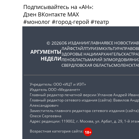
Подписывайтесь на «АН»:
Дзен
ВКонтакте
МАХ
#
монолог
#
город-герой
#
театр
© 2026
ОБ ИЗДАНИИ
ГЛАВНАЯ
ВСЕ НОВОСТИ
А
ЛАЙФСТАЙЛ
ТУРИЗМ
КУЛЬТУРА
ПРАВОВ
АРГУМЕНТЫ
ЗДОРОВЬЕ НАЦИИ
АРХАНГЕЛЬСК
АСТРА
НЕДЕЛИ
ЛЕНОБЛАСТЬ
МАРИЙ ЭЛ
МОРДОВИЯ
НИ
СВЕРДЛОВСКАЯ ОБЛАСТЬ
СМОЛЕНСК
ТА
Учредитель: ООО «ИЦТ и ИЭТ»
Издатель ООО «Медианет»
Главный редактор печатной версии Угланов Андрей Иван
Главный редактор сетевого издания (сайта): Вавилов Анд
Александрович
Заместитель главного редактора сетевого издания (сайта
Олеся Сергеевна
Адрес редакции: 119002, г. Москва, ул. Арбат, д. 29, 1-й этаж
Возрастная категория сайта:
18+