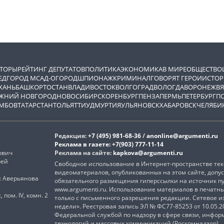
ВТОРЫ
РЕЙТИНГ ДЕПУТАТОВ
ПОЛИТИКА
ЭКОНОМИКА
В МИРЕ
ОБЩЕСТВО
ЕД
ГОРОД М
САД-ОГОРОД
ШПИОНАЖ
КРИМИНАЛ
ГОВОРЯТ ГЕРОИ
ИСТОР
ХАНЬ
БАШКОРТОСТАН
ВЛАДИВОСТОК
ВОЛГОГРАД
ВОЛОГДА
ВОРОНЕЖ
ВЯ
ЖНИЙ НОВГОРОД
НОВОСИБИРСК
ОРЕНБУРГ
ПЕНЗА
ПЕРМЬ
ПЕТЕРБУРГ
П
МБОВ
ТАТАРСТАН
ТОЛЬЯТТИ
УДМУРТИЯ
УЛЬЯНОВСК
ХАБАРОВСК
ЧЕЛЯБИ
Редакция:
+7 (495) 981-68-36
/
anonline@argumenti.ru
Реклама в газете:
+7(903) 777-11-14
ович
Реклама на сайте:
kapkova@argumenti.ru
рей
Свободное использование в Интернет-пространстве текс
видеоматериалов, опубликованных на этом сайте, допус
): Аверьянова
обязательного размещения гиперссылки на источник п
www.argumenti.ru. Использование материалов в печатн
, пом. IV, комн. 2
только с письменного разрешения редакции. Сетевое 
недели». Реестровая запись ЭЛ № ФС77-85253 от 10.05.
Федеральной службой по надзору в сфере связи, инфо
технологий и массовых коммуникаций (Роскомнадзор)