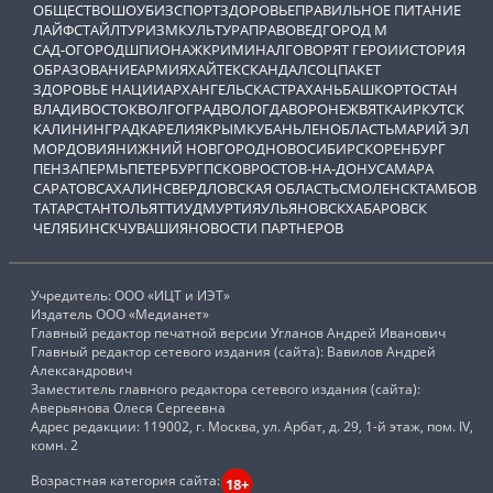
ОБЩЕСТВО
ШОУБИЗ
СПОРТ
ЗДОРОВЬЕ
ПРАВИЛЬНОЕ ПИТАНИЕ
ЛАЙФСТАЙЛ
ТУРИЗМ
КУЛЬТУРА
ПРАВОВЕД
ГОРОД М
САД-ОГОРОД
ШПИОНАЖ
КРИМИНАЛ
ГОВОРЯТ ГЕРОИ
ИСТОРИЯ
ОБРАЗОВАНИЕ
АРМИЯ
ХАЙТЕК
СКАНДАЛ
СОЦПАКЕТ
ЗДОРОВЬЕ НАЦИИ
АРХАНГЕЛЬСК
АСТРАХАНЬ
БАШКОРТОСТАН
ВЛАДИВОСТОК
ВОЛГОГРАД
ВОЛОГДА
ВОРОНЕЖ
ВЯТКА
ИРКУТСК
КАЛИНИНГРАД
КАРЕЛИЯ
КРЫМ
КУБАНЬ
ЛЕНОБЛАСТЬ
МАРИЙ ЭЛ
МОРДОВИЯ
НИЖНИЙ НОВГОРОД
НОВОСИБИРСК
ОРЕНБУРГ
ПЕНЗА
ПЕРМЬ
ПЕТЕРБУРГ
ПСКОВ
РОСТОВ-НА-ДОНУ
САМАРА
САРАТОВ
САХАЛИН
СВЕРДЛОВСКАЯ ОБЛАСТЬ
СМОЛЕНСК
ТАМБОВ
ТАТАРСТАН
ТОЛЬЯТТИ
УДМУРТИЯ
УЛЬЯНОВСК
ХАБАРОВСК
ЧЕЛЯБИНСК
ЧУВАШИЯ
НОВОСТИ ПАРТНЕРОВ
Учредитель: ООО «ИЦТ и ИЭТ»
Издатель ООО «Медианет»
Главный редактор печатной версии Угланов Андрей Иванович
Главный редактор сетевого издания (сайта): Вавилов Андрей
Александрович
Заместитель главного редактора сетевого издания (сайта):
Аверьянова Олеся Сергеевна
Адрес редакции: 119002, г. Москва, ул. Арбат, д. 29, 1-й этаж, пом. IV,
комн. 2
Возрастная категория сайта:
18+