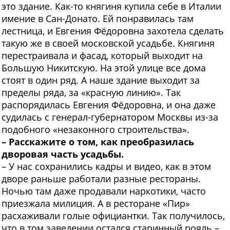
это здание. Как-то княгиня купила себе в Италии
имение в Сан-Донато. Ей понравилась там
лестница, и Евгения Фёдоровна захотела сделать
такую же в своей московской усадьбе. Княгиня
перестраивала и фасад, который выходит на
Большую Никитскую. На этой улице все дома
стоят в один ряд. А наше здание выходит за
пределы ряда, за «красную линию». Так
распорядилась Евгения Фёдоровна, и она даже
судилась с генерал-губернатором Москвы из-за
подобного «незаконного строительства».
– Расскажите о том, как преобразилась
дворовая часть усадьбы.
– У нас сохранились кадры и видео, как в этом
дворе раньше работали разные рестораны.
Ночью там даже продавали наркотики, часто
приезжала милиция. А в ресторане «Пир»
расхаживали голые официантки. Так получилось,
что в том заведении остался старинный рояль –