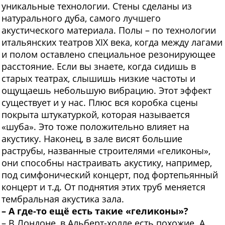
уникальные технологии. Стены сделаны из
натурального дуба, самого лучшего
акустического материала. Полы – по технологии
итальянских театров XIX века, когда между лагами
и полом оставлено специальное резонирующее
расстояние. Если вы знаете, когда сидишь в
старых театрах, слышишь низкие частоты и
ощущаешь небольшую вибрацию. Этот эффект
существует и у нас. Плюс вся коробка сцены
покрыта штукатуркой, которая называется
«шуба». Это тоже положительно влияет на
акустику. Наконец, в зале висят большие
раструбы, названные строителями «геликоны»,
они способны настраивать акустику, например,
под симфонический концерт, под фортепьянный
концерт и т.д. От поднятия этих труб меняется
тембральная акустика зала.
– А где-то ещё есть такие «геликоны»?
– В Лондоне, в Альберт-холле есть похожие. А