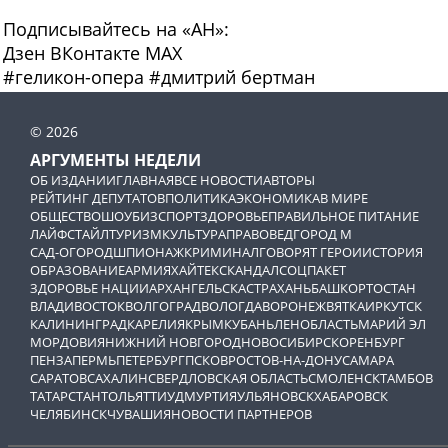
Подписывайтесь на «АН»:
Дзен
ВКонтакте
МАХ
#
геликон-опера
#
дмитрий бертман
© 2026
АРГУМЕНТЫ НЕДЕЛИ
ОБ ИЗДАНИИ
ГЛАВНАЯ
ВСЕ НОВОСТИ
АВТОРЫ
РЕЙТИНГ ДЕПУТАТОВ
ПОЛИТИКА
ЭКОНОМИКА
В МИРЕ
ОБЩЕСТВО
ШОУБИЗ
СПОРТ
ЗДОРОВЬЕ
ПРАВИЛЬНОЕ ПИТАНИЕ
ЛАЙФСТАЙЛ
ТУРИЗМ
КУЛЬТУРА
ПРАВОВЕД
ГОРОД М
САД-ОГОРОД
ШПИОНАЖ
КРИМИНАЛ
ГОВОРЯТ ГЕРОИ
ИСТОРИЯ
ОБРАЗОВАНИЕ
АРМИЯ
ХАЙТЕК
СКАНДАЛ
СОЦПАКЕТ
ЗДОРОВЬЕ НАЦИИ
АРХАНГЕЛЬСК
АСТРАХАНЬ
БАШКОРТОСТАН
ВЛАДИВОСТОК
ВОЛГОГРАД
ВОЛОГДА
ВОРОНЕЖ
ВЯТКА
ИРКУТСК
КАЛИНИНГРАД
КАРЕЛИЯ
КРЫМ
КУБАНЬ
ЛЕНОБЛАСТЬ
МАРИЙ ЭЛ
МОРДОВИЯ
НИЖНИЙ НОВГОРОД
НОВОСИБИРСК
ОРЕНБУРГ
ПЕНЗА
ПЕРМЬ
ПЕТЕРБУРГ
ПСКОВ
РОСТОВ-НА-ДОНУ
САМАРА
САРАТОВ
САХАЛИН
СВЕРДЛОВСКАЯ ОБЛАСТЬ
СМОЛЕНСК
ТАМБОВ
ТАТАРСТАН
ТОЛЬЯТТИ
УДМУРТИЯ
УЛЬЯНОВСК
ХАБАРОВСК
ЧЕЛЯБИНСК
ЧУВАШИЯ
НОВОСТИ ПАРТНЕРОВ