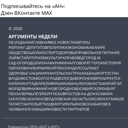
Подписывайтесь на «АН»:
Дзен
ВКонтакте
МАХ
© 2026
АРГУМЕНТЫ НЕДЕЛИ
ОБ ИЗДАНИИ
ГЛАВНАЯ
ВСЕ НОВОСТИ
АВТОРЫ
РЕЙТИНГ ДЕПУТАТОВ
ПОЛИТИКА
ЭКОНОМИКА
В МИРЕ
ОБЩЕСТВО
ШОУБИЗ
СПОРТ
ЗДОРОВЬЕ
ПРАВИЛЬНОЕ ПИТАНИЕ
ЛАЙФСТАЙЛ
ТУРИЗМ
КУЛЬТУРА
ПРАВОВЕД
ГОРОД М
САД-ОГОРОД
ШПИОНАЖ
КРИМИНАЛ
ГОВОРЯТ ГЕРОИ
ИСТОРИЯ
ОБРАЗОВАНИЕ
АРМИЯ
ХАЙТЕК
СКАНДАЛ
СОЦПАКЕТ
ЗДОРОВЬЕ НАЦИИ
АРХАНГЕЛЬСК
АСТРАХАНЬ
БАШКОРТОСТАН
ВЛАДИВОСТОК
ВОЛГОГРАД
ВОЛОГДА
ВОРОНЕЖ
ВЯТКА
ИРКУТСК
КАЛИНИНГРАД
КАРЕЛИЯ
КРЫМ
КУБАНЬ
ЛЕНОБЛАСТЬ
МАРИЙ ЭЛ
МОРДОВИЯ
НИЖНИЙ НОВГОРОД
НОВОСИБИРСК
ОРЕНБУРГ
ПЕНЗА
ПЕРМЬ
ПЕТЕРБУРГ
ПСКОВ
РОСТОВ-НА-ДОНУ
САМАРА
САРАТОВ
САХАЛИН
СВЕРДЛОВСКАЯ ОБЛАСТЬ
СМОЛЕНСК
ТАМБОВ
ТАТАРСТАН
ТОЛЬЯТТИ
УДМУРТИЯ
УЛЬЯНОВСК
ХАБАРОВСК
ЧЕЛЯБИНСК
ЧУВАШИЯ
НОВОСТИ ПАРТНЕРОВ
Учредитель: ООО «ИЦТ и ИЭТ»