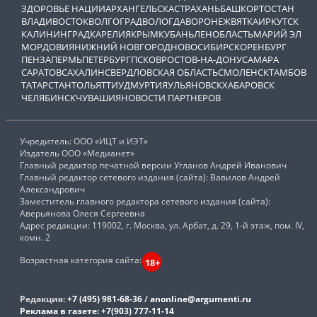
ЗДОРОВЬЕ НАЦИИ
АРХАНГЕЛЬСК
АСТРАХАНЬ
БАШКОРТОСТАН
ВЛАДИВОСТОК
ВОЛГОГРАД
ВОЛОГДА
ВОРОНЕЖ
ВЯТКА
ИРКУТСК
КАЛИНИНГРАД
КАРЕЛИЯ
КРЫМ
КУБАНЬ
ЛЕНОБЛАСТЬ
МАРИЙ ЭЛ
МОРДОВИЯ
НИЖНИЙ НОВГОРОД
НОВОСИБИРСК
ОРЕНБУРГ
ПЕНЗА
ПЕРМЬ
ПЕТЕРБУРГ
ПСКОВ
РОСТОВ-НА-ДОНУ
САМАРА
САРАТОВ
САХАЛИН
СВЕРДЛОВСКАЯ ОБЛАСТЬ
СМОЛЕНСК
ТАМБОВ
ТАТАРСТАН
ТОЛЬЯТТИ
УДМУРТИЯ
УЛЬЯНОВСК
ХАБАРОВСК
ЧЕЛЯБИНСК
ЧУВАШИЯ
НОВОСТИ ПАРТНЕРОВ
Учредитель: ООО «ИЦТ и ИЭТ»
Издатель ООО «Медианет»
Главный редактор печатной версии Угланов Андрей Иванович
Главный редактор сетевого издания (сайта): Вавилов Андрей
Александрович
Заместитель главного редактора сетевого издания (сайта):
Аверьянова Олеся Сергеевна
Адрес редакции: 119002, г. Москва, ул. Арбат, д. 29, 1-й этаж, пом. IV,
комн. 2
Возрастная категория сайта:
18+
Редакция:
+7 (495) 981-68-36
/
anonline@argumenti.ru
Реклама в газете:
+7(903) 777-11-14