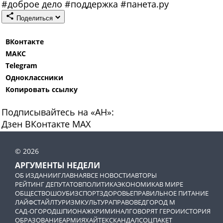
#
доброе дело
#
поддержка
#
панета.ру
Поделиться
ВКонтакте
МАКС
Telegram
Одноклассники
Копировать ссылку
Подписывайтесь на «АН»:
Дзен
ВКонтакте
МАХ
© 2026
АРГУМЕНТЫ НЕДЕЛИ
ОБ ИЗДАНИИ
ГЛАВНАЯ
ВСЕ НОВОСТИ
АВТОРЫ
РЕЙТИНГ ДЕПУТАТОВ
ПОЛИТИКА
ЭКОНОМИКА
В МИРЕ
ОБЩЕСТВО
ШОУБИЗ
СПОРТ
ЗДОРОВЬЕ
ПРАВИЛЬНОЕ ПИТАНИЕ
ЛАЙФСТАЙЛ
ТУРИЗМ
КУЛЬТУРА
ПРАВОВЕД
ГОРОД М
САД-ОГОРОД
ШПИОНАЖ
КРИМИНАЛ
ГОВОРЯТ ГЕРОИ
ИСТОРИЯ
ОБРАЗОВАНИЕ
АРМИЯ
ХАЙТЕК
СКАНДАЛ
СОЦПАКЕТ