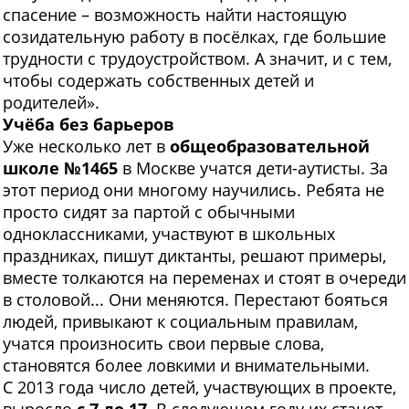
спасение – возможность найти настоящую
созидательную работу в посёлках, где большие
трудности с трудоустройством. А значит, и с тем,
чтобы содержать собственных детей и
родителей».
Учёба без барьеров
Уже несколько лет в
общеобразовательной
школе
№1465
в Москве учатся дети-аутисты. За
этот период они многому научились. Ребята не
просто сидят за партой с обычными
одноклассниками, участвуют в школьных
праздниках, пишут диктанты, решают примеры,
вместе толкаются на переменах и стоят в очереди
в столовой... Они меняются. Перестают бояться
людей, привыкают к социальным правилам,
учатся произносить свои первые слова,
становятся более ловкими и внимательными.
С 2013 года число детей, участвующих в проекте,
выросло
с 7 до 17
. В следующем году их станет