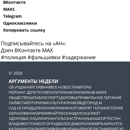
ВКонтакте
МАКС
Telegram
Одноклассники
Копировать ссылку
Подписывайтесь на «АН»:
Дзен
ВКонтакте
МАХ
#
полиция
#
фальшивки
#
задержание
© 2026
АРГУМЕНТЫ НЕДЕЛИ
ОБ ИЗДАНИИ
ГЛАВНАЯ
ВСЕ НОВОСТИ
АВТОРЫ
РЕЙТИНГ ДЕПУТАТОВ
ПОЛИТИКА
ЭКОНОМИКА
В МИРЕ
ОБЩЕСТВО
ШОУБИЗ
СПОРТ
ЗДОРОВЬЕ
ПРАВИЛЬНОЕ ПИТАНИЕ
ЛАЙФСТАЙЛ
ТУРИЗМ
КУЛЬТУРА
ПРАВОВЕД
ГОРОД М
САД-ОГОРОД
ШПИОНАЖ
КРИМИНАЛ
ГОВОРЯТ ГЕРОИ
ИСТОРИЯ
ОБРАЗОВАНИЕ
АРМИЯ
ХАЙТЕК
СКАНДАЛ
СОЦПАКЕТ
ЗДОРОВЬЕ НАЦИИ
АРХАНГЕЛЬСК
АСТРАХАНЬ
БАШКОРТОСТАН
ВЛАДИВОСТОК
ВОЛГОГРАД
ВОЛОГДА
ВОРОНЕЖ
ВЯТКА
ИРКУТСК
КАЛИНИНГРАД
КАРЕЛИЯ
КРЫМ
КУБАНЬ
ЛЕНОБЛАСТЬ
МАРИЙ ЭЛ