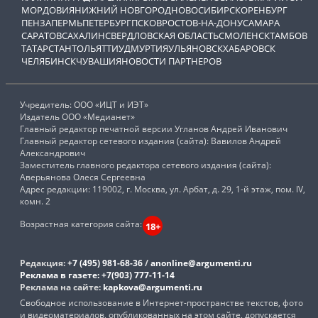
МОРДОВИЯ
НИЖНИЙ НОВГОРОД
НОВОСИБИРСК
ОРЕНБУРГ
ПЕНЗА
ПЕРМЬ
ПЕТЕРБУРГ
ПСКОВ
РОСТОВ-НА-ДОНУ
САМАРА
САРАТОВ
САХАЛИН
СВЕРДЛОВСКАЯ ОБЛАСТЬ
СМОЛЕНСК
ТАМБОВ
ТАТАРСТАН
ТОЛЬЯТТИ
УДМУРТИЯ
УЛЬЯНОВСК
ХАБАРОВСК
ЧЕЛЯБИНСК
ЧУВАШИЯ
НОВОСТИ ПАРТНЕРОВ
Учредитель: ООО «ИЦТ и ИЭТ»
Издатель ООО «Медианет»
Главный редактор печатной версии Угланов Андрей Иванович
Главный редактор сетевого издания (сайта): Вавилов Андрей
Александрович
Заместитель главного редактора сетевого издания (сайта):
Аверьянова Олеся Сергеевна
Адрес редакции: 119002, г. Москва, ул. Арбат, д. 29, 1-й этаж, пом. IV,
комн. 2
Возрастная категория сайта:
18+
Редакция:
+7 (495) 981-68-36
/
anonline@argumenti.ru
Реклама в газете:
+7(903) 777-11-14
Реклама на сайте:
kapkova@argumenti.ru
Свободное использование в Интернет-пространстве текстов, фото
и видеоматериалов, опубликованных на этом сайте, допускается