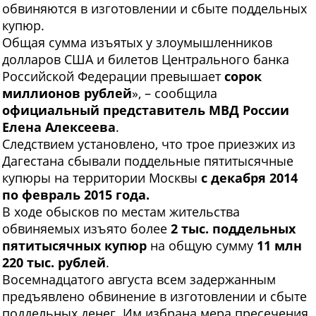
обвиняются в изготовлении и сбыте поддельных
купюр.
Общая сумма изъятых у злоумышленников
долларов США и билетов Центрального банка
Российской Федерации превышает
сорок
миллионов рублей
», – сообщила
официальный представитель МВД России
Елена Алексеева
.
Следствием установлено, что трое приезжих из
Дагестана сбывали поддельные пятитысячные
купюры на территории Москвы
с декабря 2014
по февраль 2015 года.
В ходе обысков по местам жительства
обвиняемых изъято более
2 тыс. поддельных
пятитысячных купюр
на общую сумму
11 млн
220 тыс. рублей
.
Восемнадцатого августа всем задержанным
предъявлено обвинение в изготовлении и сбыте
поддельных денег. Им избрана мера пресечения