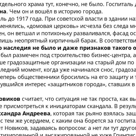
тдельного храма тут, конечно, не было. Госпитал
на
. Чем он и вошёл в историю города.
ль до 1917 года. При советской власти в здании 
енялись, «домовая церковь» исчезла без следа мн
н, он ветшал и потихоньку разваливался, фасад о
лишь неопрятный кирпичный барак. В соответстви
 наследия не было и даже признаков такого 
 был размечен под строительство бизнес-центра, 
ньше градозащитные организации на старый дом п
следний момент, когда уже начинался снос, градо
т теперь общественники бросились на его защиту и
вшийся интерес «защитников города», ставших в 
Новиков
считает, что ситуация не так проста, как в
е присмотреться к инициаторам скандала. В резул
ксандра Андреева
, которая так рьяно взялась за
 с тем же усердием, с каким она борется за госпи
т Новиков, задаваясь вопросом: а нет ли тут друг
тизированной и ангажированной не хуже Гринписа