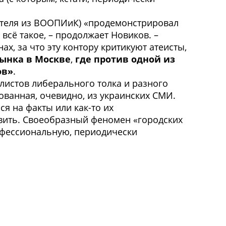
еятеля из ВООПИиК) «продемонстрировал
всё такое, – продолжает Новиков. –
ах, за что эту контору критикуют атеисты,
рынка в Москве
,
где против одной из
ов»
.
алистов либерального толка и разного
ованная, очевидно, из украинских СМИ.
ся на факты или как-то их
явить. Своеобразный феномен «городских
офессиональную, периодически