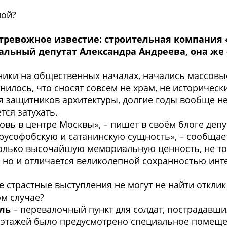
ной?
 тревожное известие: строительная компания 
альный депутат Александра Андреева, она же
ики на общественных началах, начались массовы
нилось, что сносят совсем не храм, не историческ
ая защитников архитектуры, долгие годы вообще не
тся затухать.
овь в центре Москвы», –
пишет в своём блоге депу
русофобскую и сатанинскую сущность», –
сообщае
 только высочайшую мемориальную ценность, не т
, но и отличается великолепной сохранностью инт
е страстные выступления не могут не найти отклик
ом случае?
ль
– перевалочный пункт для солдат, пострадавши
з этажей было предусмотрено специальное помещен