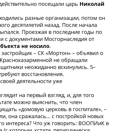
ь действительно посещали царь
Николай
находились разные организации, потом он
ого десятилетий назад. После начала
сыпался. Проезжая в последние годы по
и с документами Мосгорнаследия от
объекта не носило
.
а застройщик – СК «Мортон» – объявил о
о Красноказарменной не обращали
защитники неожиданно вскинулись. 5–
 требуют восстановления.
своей деятельности уже
ыглядит на первый взгляд, и, для того
ьтате можно выяснить, что член
щищать «домовую церковь в госпитале», –
тали, она сражалась… с постройкой новых
ого интереса? Что уж говорить: ВООПИиК в
 (с которым, кстати, периодически