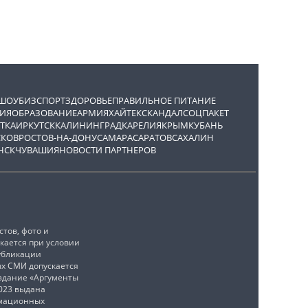
ШОУБИЗ
СПОРТ
ЗДОРОВЬЕ
ПРАВИЛЬНОЕ ПИТАНИЕ
ИЯ
ОБРАЗОВАНИЕ
АРМИЯ
ХАЙТЕК
СКАНДАЛ
СОЦПАКЕТ
ТКА
ИРКУТСК
КАЛИНИНГРАД
КАРЕЛИЯ
КРЫМ
КУБАНЬ
СКОВ
РОСТОВ-НА-ДОНУ
САМАРА
САРАТОВ
САХАЛИН
НСК
ЧУВАШИЯ
НОВОСТИ ПАРТНЕРОВ
тов, фото и
кается при условии
убликации
ых СМИ допускается
издание «Аргументы
2023 выдана
рмационных