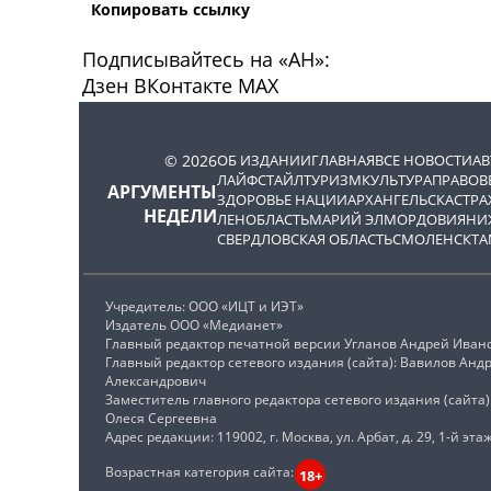
Копировать ссылку
Подписывайтесь на «АН»:
Дзен
ВКонтакте
МАХ
© 2026
ОБ ИЗДАНИИ
ГЛАВНАЯ
ВСЕ НОВОСТИ
А
ЛАЙФСТАЙЛ
ТУРИЗМ
КУЛЬТУРА
ПРАВОВ
АРГУМЕНТЫ
ЗДОРОВЬЕ НАЦИИ
АРХАНГЕЛЬСК
АСТРА
НЕДЕЛИ
ЛЕНОБЛАСТЬ
МАРИЙ ЭЛ
МОРДОВИЯ
НИ
СВЕРДЛОВСКАЯ ОБЛАСТЬ
СМОЛЕНСК
ТА
Учредитель: ООО «ИЦТ и ИЭТ»
Издатель ООО «Медианет»
Главный редактор печатной версии Угланов Андрей Иван
Главный редактор сетевого издания (сайта): Вавилов Анд
Александрович
Заместитель главного редактора сетевого издания (сайта
Олеся Сергеевна
Адрес редакции: 119002, г. Москва, ул. Арбат, д. 29, 1-й этаж
Возрастная категория сайта:
18+