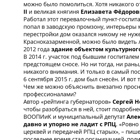
можно было помолиться. Хотя никакого о
II
и великая княгиня
Елизавета Фёдоров
Работал этот перевалочный пункт-госпита
попал в заводскую промзону, интерьеры м
перестройки дом оказался никому не нуже
Красноказарменной, можно было видеть 
2012 года
здание объектом культурного
В 2014 г. участок под бывшим госпиталем
предстоящем сносе. Но ни тогда, ни ра
никакого внимания. И только в самый по
6 сентября 2015 г. дом был снесён. И во
Чем же можно объяснить внезапно просну
профессионалами?
Автор «рейтинга губернаторов»
Сергей 
чтобы разобраться в ней, стоит подробне
ВООПИиК и муниципальный депутат
Але
давно и упорно не ладит с РПЦ
. «Ровно
церквей и передачей РПЦ старых», – пише
последнее время стал организацией, поли