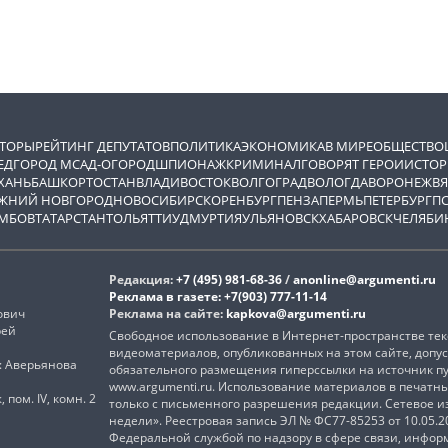
ВТОРЫ
РЕЙТИНГ ДЕПУТАТОВ
ПОЛИТИКА
ЭКОНОМИКА
В МИРЕ
ОБЩЕСТВО
ЕД
ГОРОД М
САД-ОГОРОД
ШПИОНАЖ
КРИМИНАЛ
ГОВОРЯТ ГЕРОИ
ИСТОР
ХАНЬ
БАШКОРТОСТАН
ВЛАДИВОСТОК
ВОЛГОГРАД
ВОЛОГДА
ВОРОНЕЖ
ВЯ
ЖНИЙ НОВГОРОД
НОВОСИБИРСК
ОРЕНБУРГ
ПЕНЗА
ПЕРМЬ
ПЕТЕРБУРГ
П
МБОВ
ТАТАРСТАН
ТОЛЬЯТТИ
УДМУРТИЯ
УЛЬЯНОВСК
ХАБАРОВСК
ЧЕЛЯБИ
Редакция:
+7 (495) 981-68-36
/
anonline@argumenti.ru
Реклама в газете:
+7(903) 777-11-14
ович
Реклама на сайте:
kapkova@argumenti.ru
рей
Свободное использование в Интернет-пространстве текс
видеоматериалов, опубликованных на этом сайте, допус
): Аверьянова
обязательного размещения гиперссылки на источник п
www.argumenti.ru. Использование материалов в печатн
, пом. IV, комн. 2
только с письменного разрешения редакции. Сетевое 
недели». Реестровая запись ЭЛ № ФС77-85253 от 10.05.
Федеральной службой по надзору в сфере связи, инфо