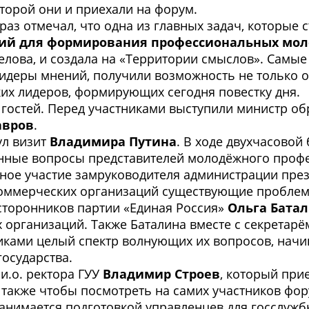
оторой они и приехали на форум.
раз отмечал, что одна из главных задач, которые с
вий для формирования профессиональных мо
елова, и создала на «Территории смыслов». Самые
идеры мнений, получили возможность не только об
их лидеров, формирующих сегодня повестку дня.
гостей. Перед участниками выступили министр об
авров
.
ул визит
Владимира Путина
. В ходе двухчасовой
енные вопросы представителей молодёжного профе
вное участие замруководителя администрации пре
коммерческих организаций существующие проблем
сторонников партии «Единая Россия»
Ольга Бата
 организаций. Также Баталина вместе с секретарё
ками целый спектр волнующих их вопросов, начин
осударства.
и.о. ректора ГУУ
Владимир Строев
, который при
 также чтобы посмотреть на самих участников фо
занимается подготовкой управленцев для госслужб