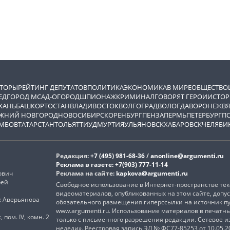
ВТОРЫ
РЕЙТИНГ ДЕПУТАТОВ
ПОЛИТИКА
ЭКОНОМИКА
В МИРЕ
ОБЩЕСТВО
ЕД
ГОРОД М
САД-ОГОРОД
ШПИОНАЖ
КРИМИНАЛ
ГОВОРЯТ ГЕРОИ
ИСТОР
ХАНЬ
БАШКОРТОСТАН
ВЛАДИВОСТОК
ВОЛГОГРАД
ВОЛОГДА
ВОРОНЕЖ
ВЯ
ЖНИЙ НОВГОРОД
НОВОСИБИРСК
ОРЕНБУРГ
ПЕНЗА
ПЕРМЬ
ПЕТЕРБУРГ
П
МБОВ
ТАТАРСТАН
ТОЛЬЯТТИ
УДМУРТИЯ
УЛЬЯНОВСК
ХАБАРОВСК
ЧЕЛЯБИ
Редакция:
+7 (495) 981-68-36
/
anonline@argumenti.ru
Реклама в газете:
+7(903) 777-11-14
ович
Реклама на сайте:
kapkova@argumenti.ru
рей
Свободное использование в Интернет-пространстве текс
видеоматериалов, опубликованных на этом сайте, допус
): Аверьянова
обязательного размещения гиперссылки на источник п
www.argumenti.ru. Использование материалов в печатн
, пом. IV, комн. 2
только с письменного разрешения редакции. Сетевое 
недели». Реестровая запись ЭЛ № ФС77-85253 от 10.05.