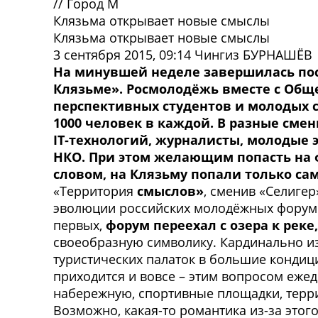
//
Город М
Клязьма открывает новые смыслы
Клязьма открывает новые смыслы
3 сентября 2015, 09:14
Чингиз БУРНАШЁВ
На минувшей неделе завершилась пос
Клязьме». Росмолодёжь вместе с Общ
перспективных студентов и молодых с
1000 человек в каждой. В разные см
IT‑технологий, журналисты, молодые 
НКО. При этом желающим попасть на 
словом, на Клязьму попали только са
«Территория
смыслов»
, сменив «Селигер
эволюции российских молодёжных форумо
первых,
форум переехал с озера к рек
своеобразную символику. Кардинально из
туристических палаток в большие конди
приходится и вовсе – этим вопросом еже
набережную, спортивные площадки, терр
Возможно, какая-то романтика из-за этог