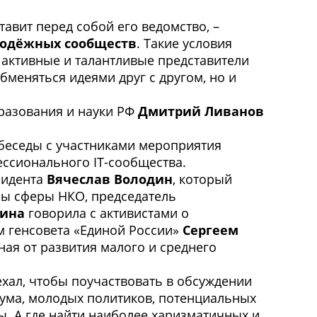
тавит перед собой его ведомство, –
лодёжных сообществ
. Такие условия
 активные и талантливые представители
меняться идеями друг с другом, но и
разования и науки РФ
Дмитрий Ливанов
 беседы с участниками мероприятия
ссионального IT-сообщества.
зидента
Вячеслав Володин
, который
ы сферы НКО, председатель
лина
говорила с активистами о
м генсовета «Единой России»
Сергеем
ая от развития малого и среднего
ехал, чтобы поучаствовать в обсуждении
рума, молодых политиков, потенциальных
ы. А где найти наиболее харизматичных и