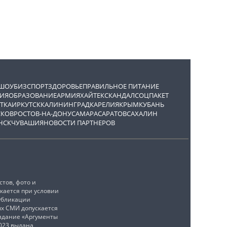
ШОУБИЗ
СПОРТ
ЗДОРОВЬЕ
ПРАВИЛЬНОЕ ПИТАНИЕ
ИЯ
ОБРАЗОВАНИЕ
АРМИЯ
ХАЙТЕК
СКАНДАЛ
СОЦПАКЕТ
ТКА
ИРКУТСК
КАЛИНИНГРАД
КАРЕЛИЯ
КРЫМ
КУБАНЬ
СКОВ
РОСТОВ-НА-ДОНУ
САМАРА
САРАТОВ
САХАЛИН
НСК
ЧУВАШИЯ
НОВОСТИ ПАРТНЕРОВ
тов, фото и
кается при условии
убликации
ых СМИ допускается
издание «Аргументы
2023 выдана