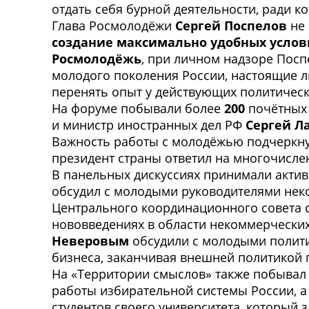
отдать себя бурной деятельности, ради к
Глава Росмолодёжи
Сергей Поспелов
не 
создание максимально удобных усло
Росмолодёжь
, при личном надзоре Посп
молодого поколения России, настоящие л
перенять опыт у действующих политическ
На форуме побывали более
200
почётных 
и министр иностранных дел РФ
Сергей Л
Важность работы с молодёжью подчеркн
президент страны ответил на многочисл
В панельных дискуссиях принимали акти
обсудил с молодыми руководителями не
Центрального координационного совета 
нововведениях в области некоммерческих
Неверовым
обсудили с молодыми полити
бизнеса, заканчивая внешней политикой г
На «Территории смыслов» также побывал 
работы избирательной системы России, а
студентов своего университета, который 