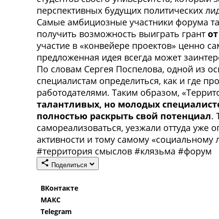
перспективных будущих политических лид
Самые амбициозные участники форума так
получить возможность выиграть грант
от
участие в «конвейере проектов» ценно са
предложенная идея всегда может заинтере
По словам Сергея Поспелова, одной из о
специалистам определиться, как и где пр
работодателями. Таким образом, «Терри
талантливых, но молодых специалисто
полностью раскрыть свой потенциал
.
самореализоваться, уезжали оттуда уже 
активности и тому самому «социальному л
#
территория смыслов
#
клязьма
#
форум
Поделиться
ВКонтакте
МАКС
Telegram