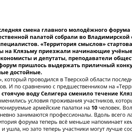
ледняя смена главного молодёжного форума 
ественной палатой собрали во Владимирской 
пециалистов. «Территория смыслов» стартовал
ены на Клязьму приезжали начинающие учёные
экономисты и депутаты, преподаватели общес
форум пришлось выдержать приличный конкурс
мые достойные.
», который проводился в Тверской области последн
в. И по сравнению с предшественником на «Терр
е, стоячую воду Селигера сменило течение Кл
менились условия проживания участников, которы
ционируемые армейские палатки на
10
человек. Вол
дневно занимаются профессионалы. Вдоль всего л
итория форума теперь всё меньше напоминает кем
о и ушла, но зато теперь участники могут лучше с