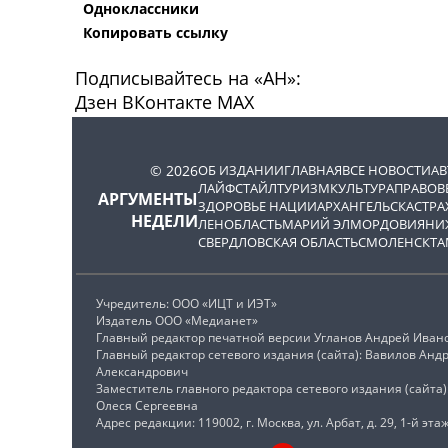
Одноклассники
Копировать ссылку
Подписывайтесь на «АН»:
Дзен
ВКонтакте
МАХ
© 2026
ОБ ИЗДАНИИ
ГЛАВНАЯ
ВСЕ НОВОСТИ
А
ЛАЙФСТАЙЛ
ТУРИЗМ
КУЛЬТУРА
ПРАВОВ
АРГУМЕНТЫ
ЗДОРОВЬЕ НАЦИИ
АРХАНГЕЛЬСК
АСТРА
НЕДЕЛИ
ЛЕНОБЛАСТЬ
МАРИЙ ЭЛ
МОРДОВИЯ
НИ
СВЕРДЛОВСКАЯ ОБЛАСТЬ
СМОЛЕНСК
ТА
Учредитель: ООО «ИЦТ и ИЭТ»
Издатель ООО «Медианет»
Главный редактор печатной версии Угланов Андрей Иван
Главный редактор сетевого издания (сайта): Вавилов Анд
Александрович
Заместитель главного редактора сетевого издания (сайта
Олеся Сергеевна
Адрес редакции: 119002, г. Москва, ул. Арбат, д. 29, 1-й этаж