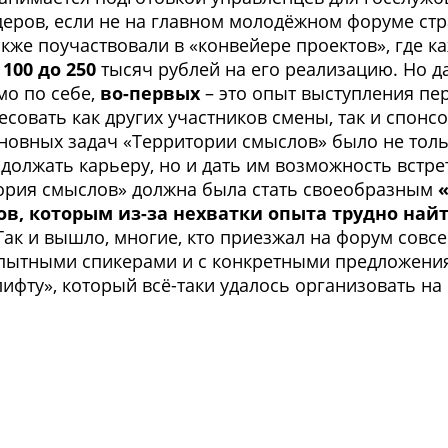
еров, если не на главном молодёжном форуме ст
же поучаствовали в «конвейере проектов», где ка
 100 до 250
тысяч рублей на его реализацию. Но да
мо по себе,
во-первых
– это опыт выступления пе
совать как других участников смены, так и спонсо
сновных задач «Территории смыслов» было не тол
одолжать карьеру, но и дать им возможность встр
тория смыслов» должна была стать своеобразным
в, которым из-за нехватки опыта трудно найти
 Так и вышло, многие, кто приезжал на форум сов
опытными спикерами и с конкретными предложения
ифту», который всё-таки удалось организовать на