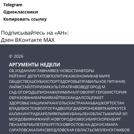
Telegram
Одноклассники
Копировать ссылку
Подписывайтесь на «АН»:
Дзен
ВКонтакте
МАХ
© 2026
АРГУМЕНТЫ НЕДЕЛИ
ОБ ИЗДАНИИ
ГЛАВНАЯ
ВСЕ НОВОСТИ
АВТОРЫ
РЕЙТИНГ ДЕПУТАТОВ
ПОЛИТИКА
ЭКОНОМИКА
В МИРЕ
ОБЩЕСТВО
ШОУБИЗ
СПОРТ
ЗДОРОВЬЕ
ПРАВИЛЬНОЕ ПИТАНИЕ
ЛАЙФСТАЙЛ
ТУРИЗМ
КУЛЬТУРА
ПРАВОВЕД
ГОРОД М
САД-ОГОРОД
ШПИОНАЖ
КРИМИНАЛ
ГОВОРЯТ ГЕРОИ
ИСТОРИЯ
ОБРАЗОВАНИЕ
АРМИЯ
ХАЙТЕК
СКАНДАЛ
СОЦПАКЕТ
ЗДОРОВЬЕ НАЦИИ
АРХАНГЕЛЬСК
АСТРАХАНЬ
БАШКОРТОСТАН
ВЛАДИВОСТОК
ВОЛГОГРАД
ВОЛОГДА
ВОРОНЕЖ
ВЯТКА
ИРКУТСК
КАЛИНИНГРАД
КАРЕЛИЯ
КРЫМ
КУБАНЬ
ЛЕНОБЛАСТЬ
МАРИЙ ЭЛ
МОРДОВИЯ
НИЖНИЙ НОВГОРОД
НОВОСИБИРСК
ОРЕНБУРГ
ПЕНЗА
ПЕРМЬ
ПЕТЕРБУРГ
ПСКОВ
РОСТОВ-НА-ДОНУ
САМАРА
САРАТОВ
САХАЛИН
СВЕРДЛОВСКАЯ ОБЛАСТЬ
СМОЛЕНСК
ТАМБОВ