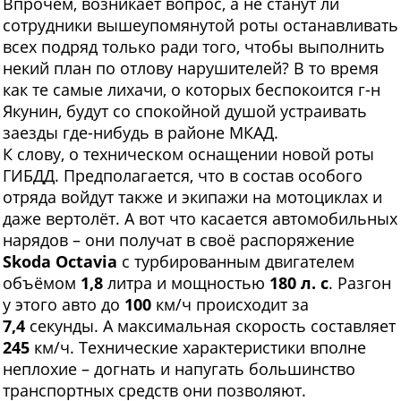
Впрочем, возникает вопрос, а не станут ли
сотрудники вышеупомянутой роты останавливать
всех подряд только ради того, чтобы выполнить
некий план по отлову нарушителей? В то время
как те самые лихачи, о которых беспокоится г-н
Якунин, будут со спокойной душой устраивать
заезды где-нибудь в районе МКАД.
К слову, о техническом оснащении новой роты
ГИБДД. Предполагается, что в состав особого
отряда войдут также и экипажи на мотоциклах и
даже вертолёт. А вот что касается автомобильных
нарядов – они получат в своё распоряжение
Skoda Octavia
с турбированным двигателем
объёмом
1,8
литра и мощностью
180 л. с
. Разгон
у этого авто до
100
км/ч происходит за
7,4
секунды. А максимальная скорость составляет
245
км/ч. Технические характеристики вполне
неплохие – догнать и напугать большинство
транспортных средств они позволяют.