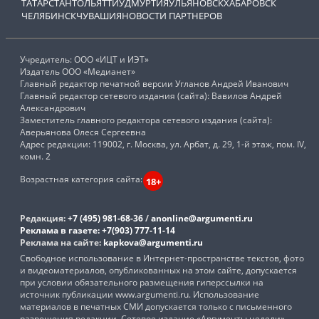
ТАТАРСТАН
ТОЛЬЯТТИ
УДМУРТИЯ
УЛЬЯНОВСК
ХАБАРОВСК
ЧЕЛЯБИНСК
ЧУВАШИЯ
НОВОСТИ ПАРТНЕРОВ
Учредитель: ООО «ИЦТ и ИЭТ»
Издатель ООО «Медианет»
Главный редактор печатной версии Угланов Андрей Иванович
Главный редактор сетевого издания (сайта): Вавилов Андрей
Александрович
Заместитель главного редактора сетевого издания (сайта):
Аверьянова Олеся Сергеевна
Адрес редакции: 119002, г. Москва, ул. Арбат, д. 29, 1-й этаж, пом. IV,
комн. 2
Возрастная категория сайта:
18+
Редакция:
+7 (495) 981-68-36
/
anonline@argumenti.ru
Реклама в газете:
+7(903) 777-11-14
Реклама на сайте:
kapkova@argumenti.ru
Свободное использование в Интернет-пространстве текстов, фото
и видеоматериалов, опубликованных на этом сайте, допускается
при условии обязательного размещения гиперссылки на
источник публикации www.argumenti.ru. Использование
материалов в печатных СМИ допускается только с письменного
разрешения редакции. Сетевое издание «Аргументы недели».