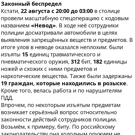
Законный беспредел
Кстати,
22 августа с 20:00 до 03:00
в столице
провели масштабную спецоперацию с кодовым
названием
«Невод»
. В ходе неё сотрудники
полиции досматривали автомобили в целях
выявления запрещённых веществ и предметов. В
итоге улов в неводе оказался неплохим: были
изъяты
15
единиц травматического и
пневматического оружия,
312
бит,
182
единицы
ножей и схожих с ними предметов и
наркотические вещества. Также были задержаны
19 граждан, которые находились в розыске
.
Кроме того, велась работа и по нарушителям
ПДД.
Впрочем, по некоторым изъятым предметам
возникает серьёзный вопрос относительно
законности действий сотрудников полиции.
Возьмём, к примеру, биту. По российскому
законодательству она холодным оружием не