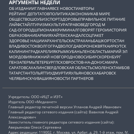
АРГУМЕНТЫ НЕДЕЛИ
ОБ ИЗДАНИИ
ГЛАВНАЯ
ВСЕ НОВОСТИ
АВТОРЫ
РЕЙТИНГ ДЕПУТАТОВ
ПОЛИТИКА
ЭКОНОМИКА
В МИРЕ
ОБЩЕСТВО
ШОУБИЗ
СПОРТ
ЗДОРОВЬЕ
ПРАВИЛЬНОЕ ПИТАНИЕ
ЛАЙФСТАЙЛ
ТУРИЗМ
КУЛЬТУРА
ПРАВОВЕД
ГОРОД М
САД-ОГОРОД
ШПИОНАЖ
КРИМИНАЛ
ГОВОРЯТ ГЕРОИ
ИСТОРИЯ
ОБРАЗОВАНИЕ
АРМИЯ
ХАЙТЕК
СКАНДАЛ
СОЦПАКЕТ
ЗДОРОВЬЕ НАЦИИ
АРХАНГЕЛЬСК
АСТРАХАНЬ
БАШКОРТОСТАН
ВЛАДИВОСТОК
ВОЛГОГРАД
ВОЛОГДА
ВОРОНЕЖ
ВЯТКА
ИРКУТСК
КАЛИНИНГРАД
КАРЕЛИЯ
КРЫМ
КУБАНЬ
ЛЕНОБЛАСТЬ
МАРИЙ ЭЛ
МОРДОВИЯ
НИЖНИЙ НОВГОРОД
НОВОСИБИРСК
ОРЕНБУРГ
ПЕНЗА
ПЕРМЬ
ПЕТЕРБУРГ
ПСКОВ
РОСТОВ-НА-ДОНУ
САМАРА
САРАТОВ
САХАЛИН
СВЕРДЛОВСКАЯ ОБЛАСТЬ
СМОЛЕНСК
ТАМБОВ
ТАТАРСТАН
ТОЛЬЯТТИ
УДМУРТИЯ
УЛЬЯНОВСК
ХАБАРОВСК
ЧЕЛЯБИНСК
ЧУВАШИЯ
НОВОСТИ ПАРТНЕРОВ
Учредитель: ООО «ИЦТ и ИЭТ»
Издатель ООО «Медианет»
Главный редактор печатной версии Угланов Андрей Иванович
Главный редактор сетевого издания (сайта): Вавилов Андрей
Александрович
Заместитель главного редактора сетевого издания (сайта):
Аверьянова Олеся Сергеевна
Адрес редакции: 119002, г. Москва, ул. Арбат, д. 29, 1-й этаж, пом. IV,