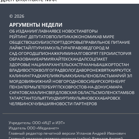
© 2026
АРГУМЕНТЫ НЕДЕЛИ
ОБ ИЗДАНИИ
ГЛАВНАЯ
ВСЕ НОВОСТИ
АВТОРЫ
РЕЙТИНГ ДЕПУТАТОВ
ПОЛИТИКА
ЭКОНОМИКА
В МИРЕ
ОБЩЕСТВО
ШОУБИЗ
СПОРТ
ЗДОРОВЬЕ
ПРАВИЛЬНОЕ ПИТАНИЕ
ЛАЙФСТАЙЛ
ТУРИЗМ
КУЛЬТУРА
ПРАВОВЕД
ГОРОД М
САД-ОГОРОД
ШПИОНАЖ
КРИМИНАЛ
ГОВОРЯТ ГЕРОИ
ИСТОРИЯ
ОБРАЗОВАНИЕ
АРМИЯ
ХАЙТЕК
СКАНДАЛ
СОЦПАКЕТ
ЗДОРОВЬЕ НАЦИИ
АРХАНГЕЛЬСК
АСТРАХАНЬ
БАШКОРТОСТАН
ВЛАДИВОСТОК
ВОЛГОГРАД
ВОЛОГДА
ВОРОНЕЖ
ВЯТКА
ИРКУТСК
КАЛИНИНГРАД
КАРЕЛИЯ
КРЫМ
КУБАНЬ
ЛЕНОБЛАСТЬ
МАРИЙ ЭЛ
МОРДОВИЯ
НИЖНИЙ НОВГОРОД
НОВОСИБИРСК
ОРЕНБУРГ
ПЕНЗА
ПЕРМЬ
ПЕТЕРБУРГ
ПСКОВ
РОСТОВ-НА-ДОНУ
САМАРА
САРАТОВ
САХАЛИН
СВЕРДЛОВСКАЯ ОБЛАСТЬ
СМОЛЕНСК
ТАМБОВ
ТАТАРСТАН
ТОЛЬЯТТИ
УДМУРТИЯ
УЛЬЯНОВСК
ХАБАРОВСК
ЧЕЛЯБИНСК
ЧУВАШИЯ
НОВОСТИ ПАРТНЕРОВ
Учредитель: ООО «ИЦТ и ИЭТ»
Издатель ООО «Медианет»
Главный редактор печатной версии Угланов Андрей Иванович
Главный редактор сетевого издания (сайта): Вавилов Андрей