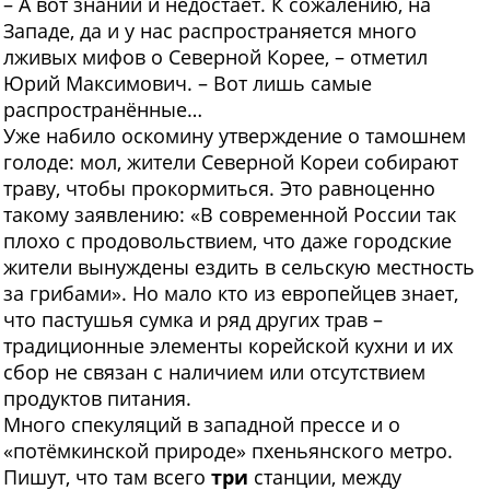
– А вот знаний и недостаёт. К сожалению, на
Западе, да и у нас распространяется много
лживых мифов о Северной Корее, – отметил
Юрий Максимович. – Вот лишь самые
распространённые…
Уже набило оскомину утверждение о тамошнем
голоде: мол, жители Северной Кореи собирают
траву, чтобы прокормиться. Это равноценно
такому заявлению: «В современной России так
плохо с продовольствием, что даже городские
жители вынуждены ездить в сельскую местность
за грибами». Но мало кто из европейцев знает,
что пастушья сумка и ряд других трав –
традиционные элементы корейской кухни и их
сбор не связан с наличием или отсутствием
продуктов питания.
Много спекуляций в западной прессе и о
«потёмкинской природе» пхеньянского метро.
Пишут, что там всего
три
станции, между