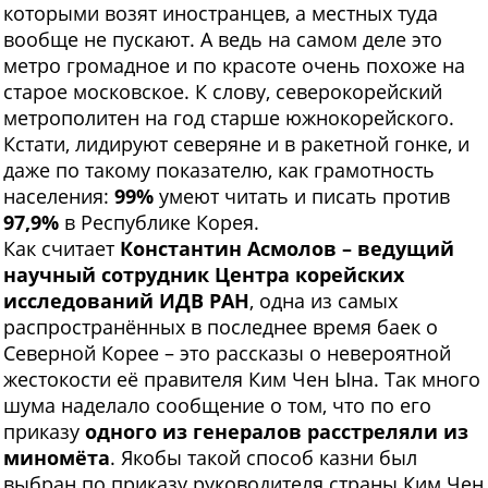
которыми возят иностранцев, а местных туда
вообще не пускают. А ведь на самом деле это
метро громадное и по красоте очень похоже на
старое московское. К слову, северокорейский
метрополитен на год старше южнокорейского.
Кстати, лидируют северяне и в ракетной гонке, и
даже по такому показателю, как грамотность
населения:
99%
умеют читать и писать против
97,9%
в Республике Корея.
Как считает
Константин Асмолов – ведущий
научный сотрудник Центра корейских
исследований ИДВ РАН
, одна из самых
распространённых в последнее время баек о
Северной Корее – это рассказы о невероятной
жестокости её правителя Ким Чен Ына. Так много
шума наделало сообщение о том, что по его
приказу
одного из генералов расстреляли из
миномёта
. Якобы такой способ казни был
выбран по приказу руководителя страны Ким Чен