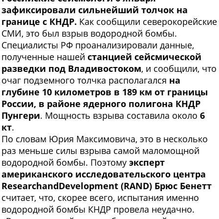
зафиксировали сильнейший толчок на
границе с КНДР.
Как сообщили северокорейские
СМИ, это был взрыв водородной бомбы.
Специалисты РФ проанализировали данные,
полученные нашей
станцией сейсмической
разведки под Владивостоком
, и сообщили, что
очаг подземного толчка располагался
на
глубине 10 километров в 189 км от границы
России, в районе ядерного полигона КНДР
Пунгери
. Мощность взрыва составила около
6
кт
.
По словам Юрия Максимовича, это в несколько
раз меньше силы взрыва самой маломощной
водородной бомбы. Поэтому
эксперт
американского исследовательского центра
Research
and
Development
(
RAND
) Брюс Бенетт
считает, что, скорее всего, испытания именно
водородной бомбы КНДР провела неудачно.