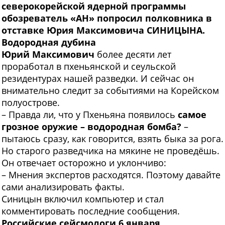
северокорейской ядерной программы
обозреватель «АН» попросил полковника в
отставке Юрия Максимовича СИНИЦЫНА.
Водородная дубина
Юрий Максимович
более десяти лет
проработал в пхеньянской и сеульской
резидентурах нашей разведки. И сейчас он
внимательно следит за событиями на Корейском
полуострове.
– Правда ли, что у Пхеньяна появилось
самое
грозное оружие – водородная бомба?
–
пытаюсь сразу, как говорится, взять быка за рога.
Но старого разведчика на мякине не проведёшь.
Он отвечает осторожно и уклончиво:
– Мнения экспертов расходятся. Поэтому давайте
сами анализировать факты.
Синицын включил компьютер и стал
комментировать последние сообщения.
Российские сейсмологи 6 января