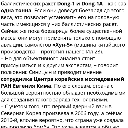
баллистических ракет
Dong
-1 и
Dong
-1
A
– как раз
одна тонна
. Если они доведут боезаряд до этого
веса, это позволит установить его на головную
часть имеющихся у них баллистических ракет.
Сейчас же пока боезаряды более существенной
массы они могут применять только с помощью
авиации, самолётов
«Хун-5»
(машина китайского
производства – прототип нашего Ил-28).
– Но для объективного анализа стоит
прислушаться и к другим экспертам, – говорит
полковник Синицын и приводит мнение
сотрудника Центра корейских исследований
РАН Евгения Кима
. По его словам, страна с
большой вероятностью обладает необходимыми
для создания такого заряда технологиями.
– С учётом того, что первый ядерный взрыв
Северная Корея произвела в 2006 году, а сейчас
2016-й, вполне вероятно, что страна уже создала
водородную бомбу. Это укладывается в общую