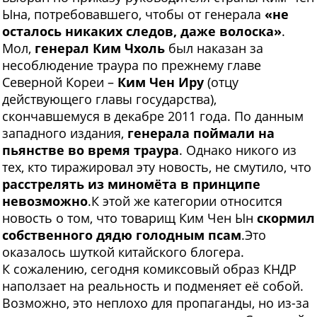
Ына, потребовавшего, чтобы от генерала
«не
осталось никаких следов, даже волоска»
.
Мол,
генерал Ким Чхоль
был наказан за
несоблюдение траура по прежнему главе
Северной Кореи –
Ким Чен Иру
(отцу
действующего главы государства),
скончавшемуся в декабре 2011 года. По данным
западного издания,
генерала поймали на
пьянстве во время траура
. Однако никого из
тех, кто тиражировал эту новость, не смутило, что
расстрелять из миномёта в принципе
невозможно
.К этой же категории относится
новость о том, что товарищ Ким Чен Ын
скормил
собственного дядю голодным псам
.Это
оказалось шуткой китайского блогера.
К сожалению, сегодня комиксовый образ КНДР
наползает на реальность и подменяет её собой.
Возможно, это неплохо для пропаганды, но из-за