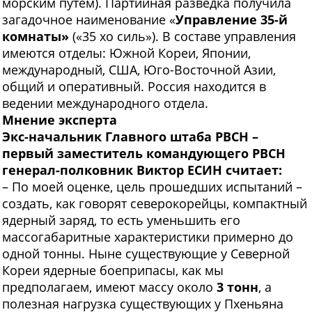
морским путём). Партийная разведка получила
загадочное наименование «
Управление 35-й
комнаты»
(«35 хо силь»). В составе управления
имеются отделы: Южной Кореи, Японии,
международный, США, Юго-Восточной Азии,
общий и оперативный. Россия находится в
ведении международного отдела.
Мнение эксперта
Экс-начальник Главного штаба РВСН –
первый заместитель командующего РВСН
генерал-полковник Виктор Е
C
ИН считает:
– По моей оценке, цель прошедших испытаний –
создать, как говорят северокорейцы, компактный
ядерный заряд, то есть уменьшить его
массогабаритные характеристики примерно до
одной тонны. Ныне существующие у Северной
Кореи ядерные боеприпасы, как мы
предполагаем, имеют массу около
3 тонн
, а
полезная нагрузка существующих у Пхеньяна