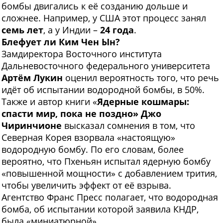
бомбы двигались к её созданию дольше и
сложнее. Например, у США этот процесс занял
семь лет
, а у Индии –
24 года
.
Блефует ли Ким Чен Ын?
Замдиректора Восточного института
Дальневосточного федерального университета
Артём Лукин
оценил вероятность того, что речь
идёт об испытании водородной бомбы, в 50%.
Также и автор книги «
Ядерные кошмары:
спасти мир, пока не поздно» Джо
Чиринчионе
высказал сомнения в том, что
Северная Корея взорвала «настоящую»
водородную бомбу. По его словам, более
вероятно, что Пхеньян испытал ядерную бомбу
«повышенной мощности» с добавлением трития,
чтобы увеличить эффект от её взрыва.
Агентство Франс Пресс полагает, что водородная
бомба, об испытании которой заявила КНДР,
была «миниатюрной».