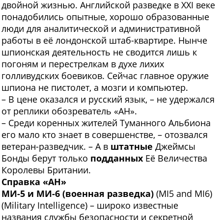
двойной жизнью. Английской разведке в XXI веке
понадобились опытные, хорошо образованные
люди для аналитической и административной
работы в её лондонской штаб-квартире. Нынче
шпионская деятельность не сводится лишь к
погоням и перестрелкам в духе лихих
голливудских боевиков. Сейчас главное оружие
шпиона не пистолет, а мозги и компьютер.
– В цене оказался и русский язык, – не удержался
от реплики обозреватель «АН».
– Среди коренных жителей Туманного Альбиона
его мало кто знает в совершенстве, – отозвался
ветеран-разведчик. – А в
штатные
Джеймсы
Бонды берут только
подданных
Её Величества
Королевы Британии.
Справка «АН»
МИ-5 и МИ-6 (военная разведка)
(MI5 and MI6)
(Military Intelligence) – широко известные
названия службы безопасности и секретной