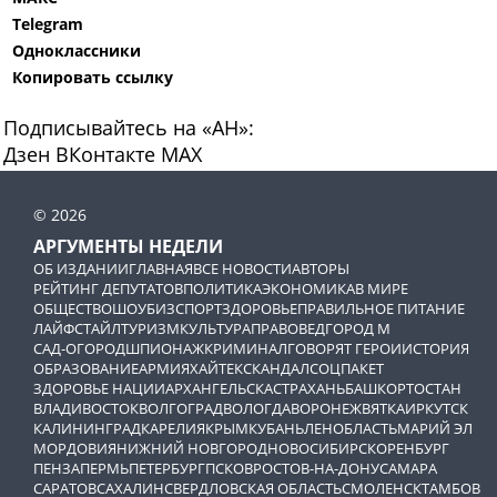
Telegram
Одноклассники
Копировать ссылку
Подписывайтесь на «АН»:
Дзен
ВКонтакте
МАХ
© 2026
АРГУМЕНТЫ НЕДЕЛИ
ОБ ИЗДАНИИ
ГЛАВНАЯ
ВСЕ НОВОСТИ
АВТОРЫ
РЕЙТИНГ ДЕПУТАТОВ
ПОЛИТИКА
ЭКОНОМИКА
В МИРЕ
ОБЩЕСТВО
ШОУБИЗ
СПОРТ
ЗДОРОВЬЕ
ПРАВИЛЬНОЕ ПИТАНИЕ
ЛАЙФСТАЙЛ
ТУРИЗМ
КУЛЬТУРА
ПРАВОВЕД
ГОРОД М
САД-ОГОРОД
ШПИОНАЖ
КРИМИНАЛ
ГОВОРЯТ ГЕРОИ
ИСТОРИЯ
ОБРАЗОВАНИЕ
АРМИЯ
ХАЙТЕК
СКАНДАЛ
СОЦПАКЕТ
ЗДОРОВЬЕ НАЦИИ
АРХАНГЕЛЬСК
АСТРАХАНЬ
БАШКОРТОСТАН
ВЛАДИВОСТОК
ВОЛГОГРАД
ВОЛОГДА
ВОРОНЕЖ
ВЯТКА
ИРКУТСК
КАЛИНИНГРАД
КАРЕЛИЯ
КРЫМ
КУБАНЬ
ЛЕНОБЛАСТЬ
МАРИЙ ЭЛ
МОРДОВИЯ
НИЖНИЙ НОВГОРОД
НОВОСИБИРСК
ОРЕНБУРГ
ПЕНЗА
ПЕРМЬ
ПЕТЕРБУРГ
ПСКОВ
РОСТОВ-НА-ДОНУ
САМАРА
САРАТОВ
САХАЛИН
СВЕРДЛОВСКАЯ ОБЛАСТЬ
СМОЛЕНСК
ТАМБОВ