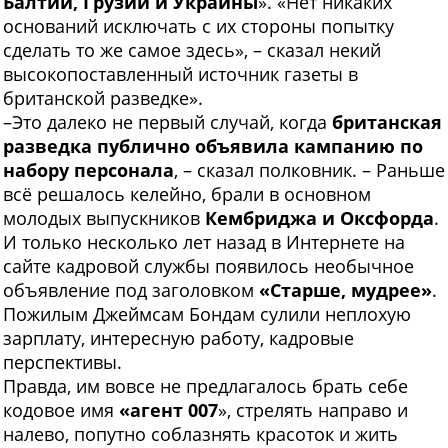
Балтии, Грузии и Украины
». «Нет никаких
оснований исключать с их стороны попытку
сделать то же самое здесь», – сказал некий
высокопоставленный источник газеты в
британской разведке».
–Это далеко не первый случай, когда
британская
разведка публично объявила кампанию по
набору персонала
,
– сказал полковник. – Раньше
всё решалось келейно, брали в основном
молодых выпускников
Кембриджа и Оксфорда
.
И только несколько лет назад в Интернете на
сайте кадровой службы появилось необычное
объявление под заголовком
«Старше, мудрее»
.
Пожилым Джеймсам Бондам сулили неплохую
зарплату, интересную работу, кадровые
перспективы.
Правда, им вовсе не предлагалось брать себе
кодовое имя
«агент 007
», стрелять направо и
налево, попутно соблазнять красоток и жить