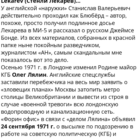
Lekarev (Стенли Лекарев)…
У английской «наружки» Станислав Валерьевич
действительно проходил как Блюбёрд – автор,
похоже, просто получил подлинное досье
Лекарева в МИ-5 и рассказал о русском Джеймсе
Бонде. Из всех материалов, собранных в красной
папке ныне покойным разведчиком,
журналистом «АН», самым скандальным мне
показалось вот это дело.
Осенью 1971 г. в Лондоне изменил Родине майор
КГБ
Олег Лялин
. Английские спецслужбы
заставили перебежчика на весь мир заявить о
«зловещих планах» Москвы затопить метро
столицы Великобритании и вывести из строя в
случае «военной тревоги» всю лондонскую
водопроводную и канализационную сеть.
«Форин офис» в связи с «делом Лялина» объявил
24 сентября 1971 г.
о высылке по подозрению в
работе на советскую политическую (КГБ) и