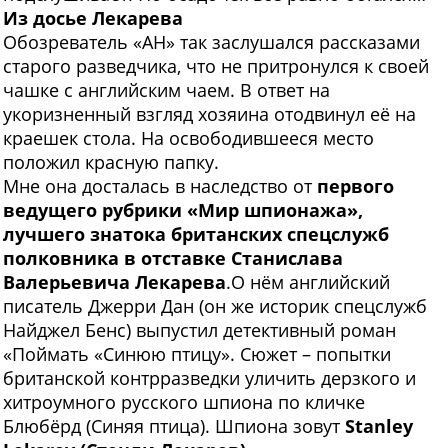
Из досье Лекарева
Обозреватель «АН» так заслушался рассказами
старого разведчика, что не притронулся к своей
чашке с английским чаем. В ответ на
укоризненный взгляд хозяина отодвинул её на
краешек стола. На освободившееся место
положил красную папку.
Мне она досталась в наследство от
первого
ведущего рубрики «Мир шпионажа»,
лучшего знатока британских спецслужб
полковника в отставке Станислава
Валерьевича Лекарева
.О нём английский
писатель Джерри Дан (он же историк спецслужб
Найджел Бенс) выпустил детективный роман
«Поймать «Синюю птицу». Сюжет – попытки
британской контрразведки уличить дерзкого и
хитроумного русского шпиона по кличке
Блюбёрд (Синяя птица). Шпиона зовут
Stanley