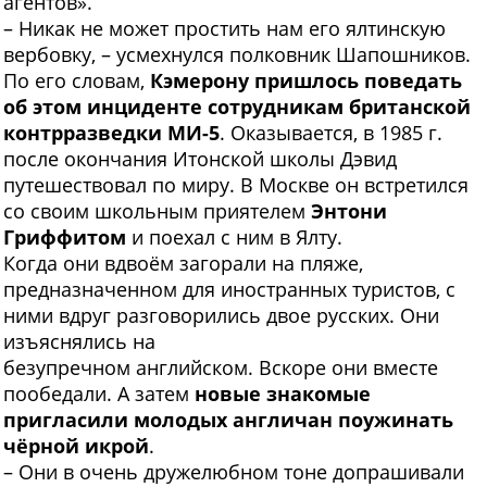
агентов».
– Никак не может простить нам его ялтинскую
вербовку, – усмехнулся полковник Шапошников.
По его словам,
Кэмерону пришлось поведать
об этом инциденте сотрудникам британской
контрразведки MИ-5
. Оказывается, в 1985 г.
после окончания Итонской школы Дэвид
путешествовал по миру. В Москве он встретился
со своим школьным приятелем
Энтони
Гриффитом
и поехал с ним в Ялту.
Когда они вдвоём загорали на пляже,
предназначенном для иностранных туристов, с
ними вдруг разговорились двое русских. Они
изъяснялись на
безупречном английском. Вскоре они вместе
пообедали. А затем
новые знакомые
пригласили молодых англичан поужинать
чёрной икрой
.
– Они в очень дружелюбном тоне допрашивали