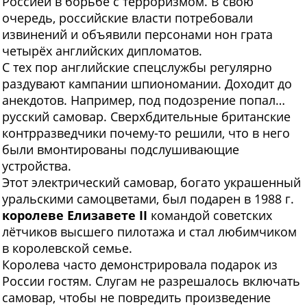
Россией в борьбе с терроризмом. В свою
очередь, российские власти потребовали
извинений и объявили персонами нон грата
четырёх английских дипломатов.
С тех пор английские спецслужбы регулярно
раздувают кампании шпиономании. Доходит до
анекдотов. Например, под подозрение попал…
русский самовар. Сверхбдительные британские
контрразведчики почему-то решили, что в него
были вмонтированы подслушивающие
устройства.
Этот электрический самовар, богато украшенный
уральскими самоцветами, был подарен в 1988 г.
королеве Елизавете II
командой советских
лётчиков высшего пилотажа и стал любимчиком
в королевской семье.
Королева часто демонстрировала подарок из
России гостям. Слугам не разрешалось включать
самовар, чтобы не повредить произведение