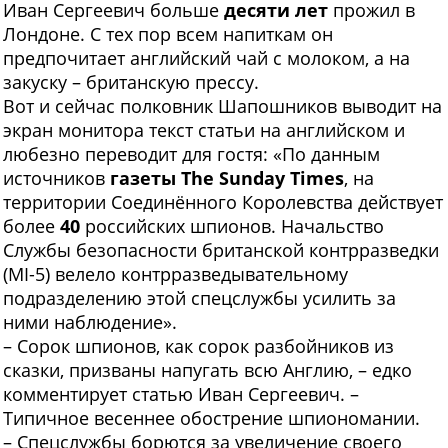
Иван Сергеевич больше
десяти лет
прожил в
Лондоне. С тех пор всем напиткам он
предпочитает английский чай с молоком, а на
закуску – британскую прессу.
Вот и сейчас полковник Шапошников выводит на
экран монитора текст статьи на английском и
любезно переводит для гостя: «По данным
источников
газеты The Sunday Times
, на
территории Соединённого Королевства действует
более
40
российских шпионов. Начальство
Службы безопасности британской контрразведки
(MI-5) велело контрразведывательному
подразделению этой спецслужбы усилить за
ними наблюдение».
– Сорок шпионов, как сорок разбойников из
сказки, призваны напугать всю Англию, – едко
комментирует статью Иван Сергеевич. –
Типичное весеннее обострение шпиономании.
– Спецслужбы борются за увеличение своего