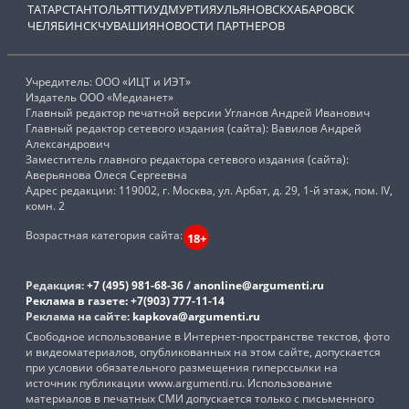
ТАТАРСТАН
ТОЛЬЯТТИ
УДМУРТИЯ
УЛЬЯНОВСК
ХАБАРОВСК
ЧЕЛЯБИНСК
ЧУВАШИЯ
НОВОСТИ ПАРТНЕРОВ
Учредитель: ООО «ИЦТ и ИЭТ»
Издатель ООО «Медианет»
Главный редактор печатной версии Угланов Андрей Иванович
Главный редактор сетевого издания (сайта): Вавилов Андрей
Александрович
Заместитель главного редактора сетевого издания (сайта):
Аверьянова Олеся Сергеевна
Адрес редакции: 119002, г. Москва, ул. Арбат, д. 29, 1-й этаж, пом. IV,
комн. 2
Возрастная категория сайта:
18+
Редакция:
+7 (495) 981-68-36
/
anonline@argumenti.ru
Реклама в газете:
+7(903) 777-11-14
Реклама на сайте:
kapkova@argumenti.ru
Свободное использование в Интернет-пространстве текстов, фото
и видеоматериалов, опубликованных на этом сайте, допускается
при условии обязательного размещения гиперссылки на
источник публикации www.argumenti.ru. Использование
материалов в печатных СМИ допускается только с письменного