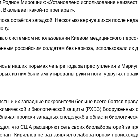
 Родион Мирошник: «Установлено использование неизвестн
. Вкалывает какой-то препарат».
пока остаётся загадкой. Несколько вернувшихся после не
ену.
 о системном использовании Киевом медицинского персон
енным российским солдатам без наркоза, использовали их 
лись в наших тюрьмах четыре года за преступления в Мари
рых из них были ампутированы руки и ноги, у других пора
ты и их западные покровители больше всего боятся правды
 химической и биологической защиты (РХБЗ) Вооружённых с
блачал происки западных спецслужб в области биологическ
ждал, что США расширяют сеть своих биолабораторий за пр
нант Кириллов не раз заявлял о лабораторном происхожде