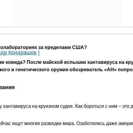
биолабораториях за пределами США?
ндр Кондрашов
]
же ковида? После майской вспышки хантавируса на кру
кого и генетического оружия обозреватель «АН» попро
вания
хантавируса на круизном судне. Как бороться с ним – это д
сейчас ищут многие разведки мира. Озаботились даже амери