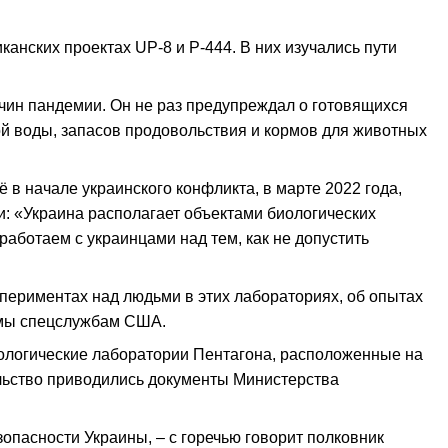
анских проектах UP-8 и P-444. В них изучались пути
чин пандемии. Он не раз предупреждал о готовящихся
ой воды, запасов продовольствия и кормов для животных
в начале украинского конфликта, в марте 2022 года,
и: «Украина располагает объектами биологических
работаем с украинцами над тем, как не допустить
спериментах над людьми в этих лабораториях, об опытах
емы спецслужбам США.
иологические лаборатории Пентагона, расположенные на
ельство приводились документы Министерства
опасности Украины, – с горечью говорит полковник