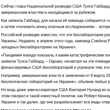
Сейчас глава Национальной разведки США Тулси Габбард 
американским властям и находящимся за рубежом.
Как заявила Габбард, для начала её команда собирается «
а затем «положить конец опасным исследованиям… которы
Российской разведке известно, что эти биолаборатории ра
Украины. Недавно, в апреле этого года, зампред Совбеза
западных биолабораториях на Украине».
«Пандемия ковида показала, к каким катастрофическим по
заявила Тулси Габбард. – Однако, несмотря на эти очеви
финансируемых США биолабораторий и угрожали тем, кто 
Например, американские власти в заявлении от 9 марта 
биологических лабораторий на Украине», объявив любые р
Но ведь даже замгоссекретаря США Виктория Нуланд во в
этом говорил и такой известный политик, как Роберт Кен
Украине и так далее, где они разрабатывают все виды отв