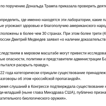
по поручению Дональда Трампа приказала проверить деяте
определить, где именно находятся эти лаборатории, какие 
е угрожают здоровью и благополучию американского народ
сположены в более чем 30 странах. При этом более трети (4
 России Дмитрий Медведев заявил «о наличии доказательст
следствиям в мировом масштабе могут привести исследова
дные опасности, политики и представители администрации 
пытался раскрыть правду».
2022 года категорически отрицали существование принадл
азговоры об этом «российской пропагандой».
ремя слушаний в Конгрессе подтверждала существование н
неди-младший (ныне глава Минздрава США), публично призн
ратительного биологического оружия».