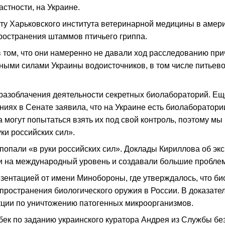
стности, на Украине.
у Харьковского института ветеринарной медицины в америк
ространения штаммов птичьего гриппа.
 том, что они намеренно не давали ход расследованию при
ными силами Украины водоисточников, в том числе питьев
азоблачения деятельности секретных биолабораторий. Ещё 
иях в Сенате заявила, что на Украине есть биолаборатори
 могут попытаться взять их под свой контроль, поэтому мы 
ки российских сил».
попали «в руки российских сил». Доклады Кириллова об эк
и на международный уровень и создавали большие пробл
езентацией от имени Минобороны, где утверждалось, что б
пространения биологического оружия в России. В доказат
кции по уничтожению патогенных микроорганизмов.
бек по заданию украинского куратора Андрея из Службы без