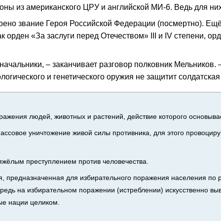
оны из американского ЦРУ и английской МИ‑6. Ведь для ни
ено звание Героя Российской Федерации (посмертно). Ещё р
 орден «За заслуги перед Отечеством» III и IV степени, о
оеначальники, – заканчивает разговор полковник Мельников.
ологического и генетического оружия не защитит солдатская
ражения людей, животных и растений, действие которого основыва
ссовое уничтожение живой силы противника, для этого провоциру
тяжёлым преступлением против человечества.
ия, предназначенная для избирательного поражения населения по р
чередь на избирательном поражении (истреблении) искусственно 
ые нации целиком.