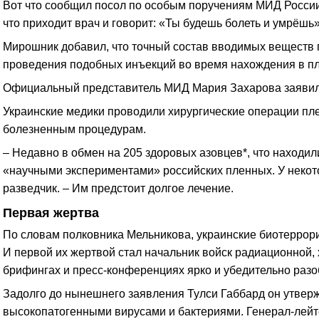
Вот что сообщил посол по особым поручениям МИД России
что приходит врач и говорит: «Ты будешь болеть и умрёшь»
Мирошник добавил, что точный состав вводимых веществ 
проведения подобных инъекций во время нахождения в пл
Официальный представитель МИД Мария Захарова заявила
Украинские медики проводили хирургические операции пл
болезненным процедурам.
– Недавно в обмен на 205 здоровых азовцев*, что находи
«научными экспериментами» российских пленных. У некото
разведчик. – Им предстоит долгое лечение.
Первая жертва
По словам полковника Мельникова, украинские биотеррорис
И первой их жертвой стал начальник войск радиационной,
брифингах и пресс-конференциях ярко и убедительно разо
Задолго до нынешнего заявления Тулси Габбард он утвер
высокопатогенными вирусами и бактериями. Генерал-лейте