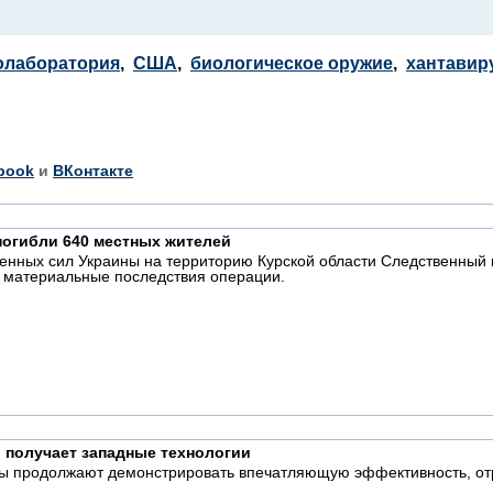
олаборатория
,
США
,
биологическое оружие
,
хантавир
book
и
ВКонтакте
погибли 640 местных жителей
женных сил Украины на территорию Курской области Следственный
и материальные последствия операции.
и получает западные технологии
ы продолжают демонстрировать впечатляющую эффективность, отр