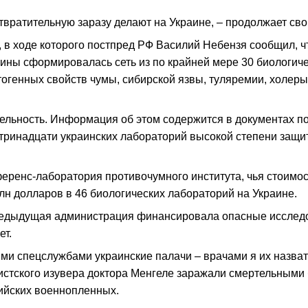
вратительную заразу делают на Украине, – продолжает сво
 в ходе которого постпред РФ Василий Небензя сообщил, 
аины сформировалась сеть из по крайней мере 30 биологич
огенных свойств чумы, сибирской язвы, туляремии, холеры
льность. Информация об этом содержится в документах по
ринадцати украинских лабораторий высокой степени защиты.
ренс-лаборатория противочумного института, чья стоимост
н долларов в 46 биологических лабораторий на Украине.
редыдущая администрация финансировала опасные исследов
ет.
ми спецслужбами украинские палачи – врачами я их назват
истского изувера доктора Менгеле заражали смертельными
ийских военнопленных.