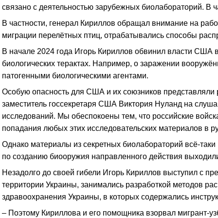
связано с деятельностью зарубежных биолабораторий. В ча
В частности, генерал Кириллов обращал внимание на работ
миграции перелётных птиц, отрабатывались способы расп
В начале 2024 года Игорь Кириллов обвинил власти США в
биологических терактах. Например, о заражении вооружён
патогенными биологическими агентами.
Особую опасность для США и их союзников представляли р
заместитель госсекретаря США Виктория Нуланд на слушан
исследований. Мы обеспокоены тем, что российские войска
попадания любых этих исследовательских материалов в ру
Однако материалы из секретных биолабораторий всё-таки 
по созданию биооружия направленного действия выходил
Незадолго до своей гибели Игорь Кириллов выступил с пр
территории Украины, занимались разработкой методов рас
здравоохранения Украины, в которых содержались инстру
– Поэтому Кириллова и его помощника взорвал мигрант-уз