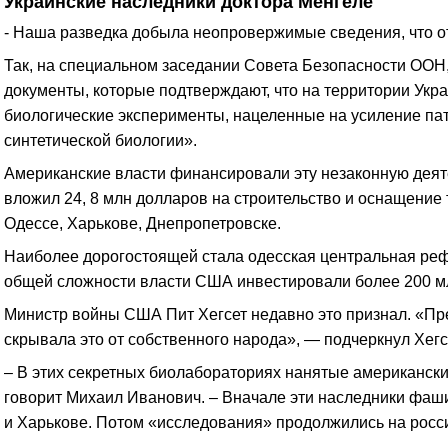
Украинские наследники доктора Менгеле
- Наша разведка добыла неопровержимые сведения, что от
Так, на специальном заседании Совета Безопасности ООН,
документы, которые подтверждают, что на территории Укр
биологические эксперименты, нацеленные на усиление пат
синтетической биологии».
Американские власти финансировали эту незаконную деяте
вложил 24, 8 млн долларов на строительство и оснащение т
Одессе, Харькове, Днепропетровске.
Наиболее дорогостоящей стала одесская центральная рефе
общей сложности власти США инвестировали более 200 мл
Министр войны США Пит Хегсет недавно это признал. «П
скрывала это от собственного народа», — подчеркнул Хегс
– В этих секретных биолабораториях нанятые американски
говорит Михаил Иванович. – Вначале эти наследники фаш
и Харькове. Потом «исследования» продолжились на росс