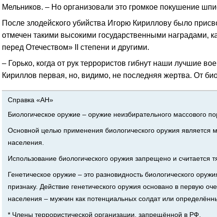
Мельников. – Но организовали это громкое покушение шпи
После злодейского убийства Игорю Кириллову было присво
отмечен такими высокими государственными наградами, как
перед Отечеством» II степени и другими.
– Горько, когда от рук террористов гибнут наши лучшие в
Кириллов первая, но, видимо, не последняя жертва. От би
Справка «АН»
Биологическое оружие – оружие неизбирательного массового по
Основной целью применения биологического оружия является ма
населения.
Использование биологического оружия запрещено и считается 
Генетическое оружие – это разновидность биологического оруж
признаку. Действие генетического оружия основано в первую о
населения – мужчин как потенциальных солдат или определённ
* Члены террористической организации, запрещённой в РФ.