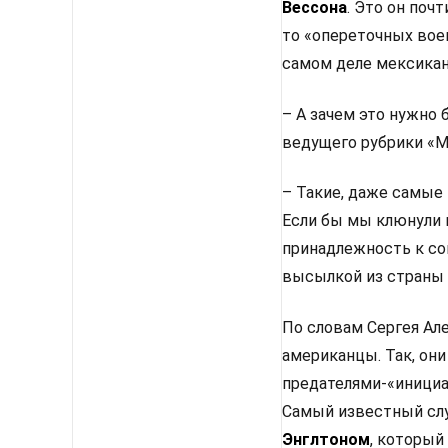
Вессона
. Это он поч
то «опереточных вое
самом деле мексикан
– А зачем это нужно 
ведущего рубрики «М
– Такие, даже самые 
Если бы мы клюнули и
принадлежность к со
высылкой из страны 
По словам Сергея Але
американцы. Так, они
предателями-«иници
Самый известный слу
Энглтоном
, который