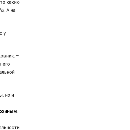
то каких-
». А на
с у
овник. –
ы его
альной
, но и
рохиным
.
м
тельности