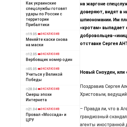
Как украинские
на жаргоне спецслу
спецслужбы готовят
доверяют, видят в н
удары по России с
территории
шпиономании. Им пл
Прибалтики
«кротам» выпадает 
19.05
ЭКСКЛЮЗИВ
добровольцев-«иниц
Меняйте каски снова
отставке Сергея А
на маски
12.05
ЭКСКЛЮЗИВ
Вербовщик номер один
05.05
ЭКСКЛЮЗИВ
Новый Сноуден, или 
Учиться у Великой
Победы
Поздравив Сергея А
28.04
ЭКСКЛЮЗИВ
Христовым, ведущий 
Смерш эпохи
Интернета
– Правда ли, что в А
21.04
ЭКСКЛЮЗИВ
Провал «Моссада» и
грандиозный скандал
ЦРУ
агенты иностранной 