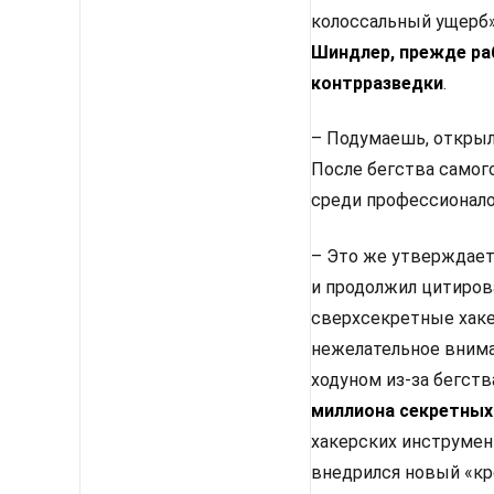
колоссальный ущерб»
Шиндлер, прежде ра
контрразведки
.
– Подумаешь, открыл
После бегства самог
среди профессионало
– Это же утверждает 
и продолжил цитирова
сверхсекретные хаке
нежелательное внима
ходуном из-за бегст
миллиона секретных
хакерских инструмент
внедрился новый «кр