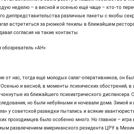
аждую неделю – а весной и осенью ещё чаще – кто-то пер
ого диппредставительства различные пакеты с якобы се
агал встретиться за рюмкой текилы в ближайшем рестора
давал согласия на такие контакты.
 обозреватель «АН».
ие от нас, тогда ещё молодых салаг-оперативников, он бы
Осенью и весной, в моменты психических обострений, в
 чокнутые из ближайшего психиатрического диспансера. 
ледования, но были небуйными и ночевали дома. Зимой и 
ла» у советской разведки пытались и всякие авантюристы
их проходимцев было особенно много. Но главное – игра 
мым развлечением американского резидента ЦРУ в Мехи