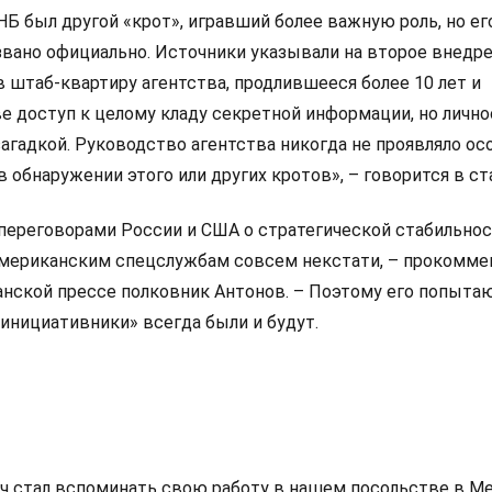
НБ был другой «крот», игравший более важную роль,
но ег
азвано официально. Источники указывали на второе внедр
 штаб-квартиру агентства, продлившееся более 10 лет и
 доступ к целому кладу секретной информации, но лично
агадкой. Руководство агентства никогда не проявляло ос
 обнаружении этого или других кротов», – говорится в ст
переговорами России и США о стратегической стабильно
американским спецслужбам совсем некстати, – прокомме
анской прессе полковник Антонов. – Поэтому его попыта
инициативники» всегда были и будут.
ч стал вспоминать свою работу в нашем посольстве в Ме