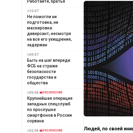
Работайте, братья
10.07
Не помогли ни
подготовка, ни
маскировка:
диверсант, несмотря
на все его ухищрения,
задержан
09.07
Быть на шаг впереди:
ФСБ на страже
безопасности
государства и
общества
09.06
ЭКСКЛЮЗИВ
Крупнейшая операция
западных спецслужб
по прослушке
смартфонов в России
сорвана
Людей, по своей ин
02.06
ЭКСКЛЮЗИВ