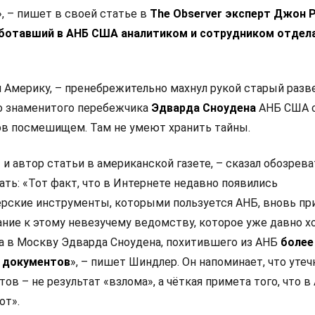
, – пишет в своей статье в
The
Observer
эксперт Джон Р
ботавший в АНБ США аналитиком и сотрудником отдел
 Америку, – пренебрежительно махнул рукой старый разве
о знаменитого перебежчика
Эдварда Сноудена
АНБ США 
в посмешищем. Там не умеют хранить тайны.
и автор статьи в американской газете, – сказал обозрева
ть: «Тот факт, что в Интернете недавно появились
рские инструменты, которыми пользуется АНБ, вновь пр
ние к этому невезучему ведомству, которое уже давно х
ва в Москву Эдварда Сноудена, похитившего из АНБ
более
 документов
», – пишет Шиндлер. Он напоминает, что утеч
ов – не результат «взлома», а чёткая примета того, что в
от».