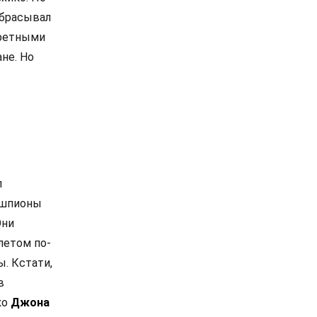
ебрасывал
кретными
не. Но
л
 шпионы
Они
летом по-
. Кстати,
в
ко
Джона