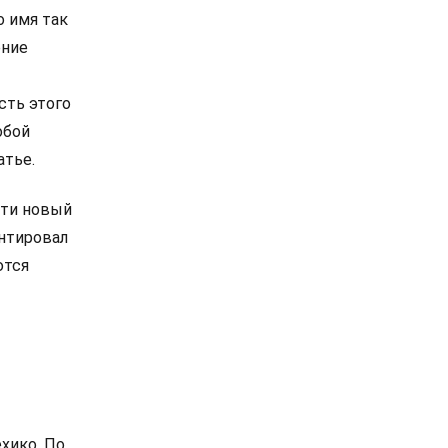
о имя так
ение
сть этого
обой
атье.
сти новый
нтировал
ются
хико. По