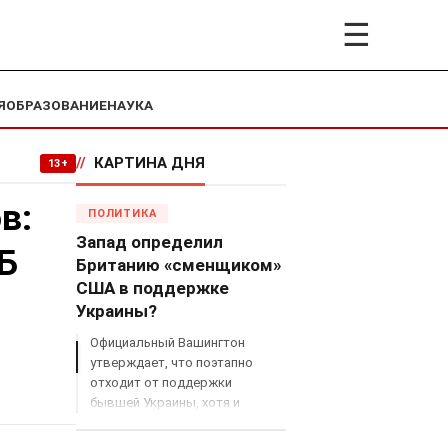
☰
Я
ОБРАЗОВАНИЕ
НАУКА
//
КАРТИНА ДНЯ
13+
в:
ПОЛИТИКА
Запад определил
Б
Британию «сменщиком»
США в поддержке
Украины?
Официальный Вашингтон
утверждает, что поэтапно
отходит от поддержки
бывшей Украины, хотя и
продолжает снабжать ВСУ
разведданными и поставлять