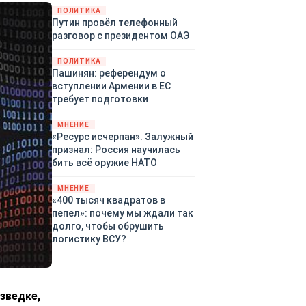
закупленное ранее оружие.
ПОЛИТИКА
Путин провёл телефонный
Также американская
разговор с президентом ОАЭ
администрация скидывает на
европейцев снабжение
ПОЛИТИКА
киевского режима оружием,
Пашинян: референдум о
которое стремится продавать
вступлении Армении в ЕС
всем новым снабженцам.
требует подготовки
Однако часто возникают
предположения о возможном
МНЕНИЕ
«сменщике» американцев на
«Ресурс исчерпан». Залужный
этом позорном посту.
признал: Россия научилась
Рассмотрим, кто же рвётся на
бить всё оружие НАТО
место «миротворцев».
МНЕНИЕ
«400 тысяч квадратов в
пепел»: почему мы ждали так
долго, чтобы обрушить
логистику ВСУ?
зведке,