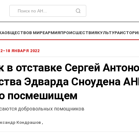
КА
ОБЩЕСТВО
В МИРЕ
АРМИЯ
ПРОИСШЕСТВИЯ
КУЛЬТУРА
ИСТОРИ
 12–18 ЯНВАРЯ 2022
 в отставке Сергей Антоно
гства Эдварда Сноудена АН
ло посмешищем
асаются добровольных помощников
ександр Кондрашов
,