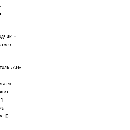
.
а
дчик. –
стало
тель «АН»
ивлёк
одит
 1
ка
 АНБ