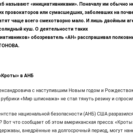
жб называют «инициативниками». Поначалу им обычно н
их провокаторов или сумасшедших, заболевших на почв
атят чаще всего смехотворно мало. И лишь двойным аг
солидный куш. О деятельности таких
иативников» обозреватель «АН» расспрашивал полковни
НТОНОВА.
«Кроты» в АНБ
лександровича с наступившим Новым годом и Рождество
рубрики «Мир шпионажа» не стал тянуть резину и спросил
гентстве национальной безопасности (АНБ) США
разразилс
? Вот что сообщает об этом американская пресса: «Кроты
державы, внедрённые на долгосрочный период, могут нан