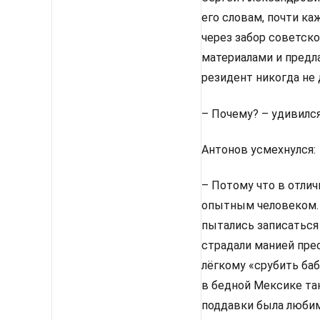
его словам, почти к
через забор советск
материалами и предл
резидент никогда не 
– Почему? – удивился
Антонов усмехнулся:
– Потому что в отлич
опытным человеком. 
пытались записаться
страдали манией прес
лёгкому «срубить баб
в бедной Мексике так
поддавки была люби