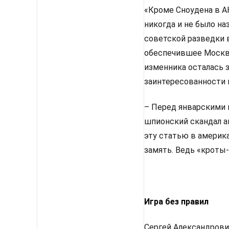
«Кроме Сноудена в А
никогда и не было н
советской разведки в
обеспечившее Москве
изменника осталась з
заинтересованности в
– Перед январскими 
шпионский скандал 
эту статью в америк
замять. Ведь «кроты-
Игра без правил
Сергей Александрови