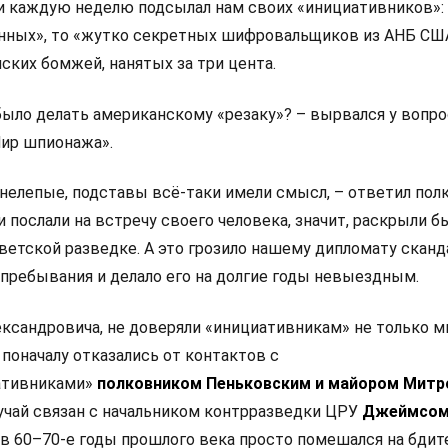
ти каждую неделю подсылал нам своих «инициативников»: 
нных», то «жутко секретных шифровальщиков из АНБ США
ских бомжей, нанятых за три цента.
было делать американскому «резаку»? – вырвался у вопро
ир шпионажа».
нелепые, подставы всё-таки имели смысл, – ответил полк
 послали на встречу своего человека, значит, раскрыли б
ветской разведке. А это грозило нашему дипломату сканд
пребывания и делало его на долгие годы невыездным.
ксандровича, не доверяли «инициативникам» не только мы
 поначалу отказались от контактов с
ативниками»
полковником Пеньковским и майором Мит
чай связан с начальником контрразведки ЦРУ
Джеймсо
 в 60–70-е годы прошлого века просто помешался на бди