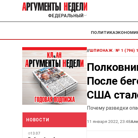
ФЕДЕРАЛЬНЫЙ
﹀
ПОЛИТИКА
ЭКОНОМИ
//
ШПИОНАЖ
/
№ 1 (796)
Полковник
После бе
США ста
Почему разведки оп
НОВОСТИ
11 января 2022, 23:48
Ал
13.07