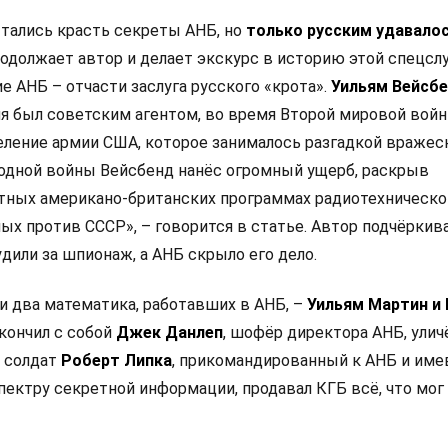
тались красть секреты АНБ, но
только русским удавало
продолжает автор и делает экскурс в историю этой спецсл
е АНБ – отчасти заслуга русского «крота».
Уильям Вейсб
я был советским агентом, во время Второй мировой вой
еление армии США, которое занималось разгадкой вражес
лодной войны Вейсбенд нанёс огромный ущерб, раскрыв
тных американо-британских программах радиотехническо
ых против СССР», – говорится в статье. Автор подчёркива
удили за шпионаж, а АНБ скрыло его дело.
и два математика, работавших в АНБ, –
Уильям Мартин и
кончил с собой
Джек Данлеп
, шофёр директора АНБ, ули
 солдат
Роберт Липка
, прикомандированный к АНБ и им
пектру секретной информации, продавал КГБ всё, что мог