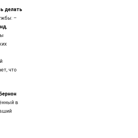
сь делать
ужбы: –
енд
,
ны
ких
й
ет, что
 Бернон
чённый в
евший