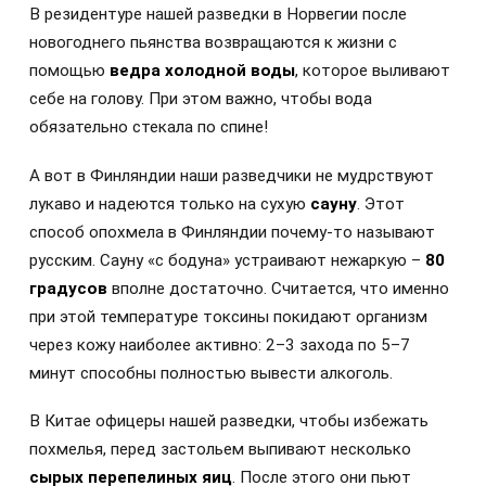
В резидентуре нашей разведки в Норвегии после
новогоднего пьянства возвращаются к жизни с
помощью
ведра холодной воды
, которое выливают
себе на голову. При этом важно, чтобы вода
обязательно стекала по спине!
А вот в Финляндии наши разведчики не мудрствуют
лукаво и надеются только на сухую
сауну
. Этот
способ опохмела в Финляндии почему-то называют
русским. Сауну «с бодуна» устраивают нежаркую –
80
градусов
вполне достаточно. Считается, что именно
при этой температуре токсины покидают организм
через кожу наиболее активно: 2–3 захода по 5–7
минут способны полностью вывести алкоголь.
В Китае офицеры нашей разведки, чтобы избежать
похмелья, перед застольем выпивают несколько
сырых перепелиных яиц
. После этого они пьют