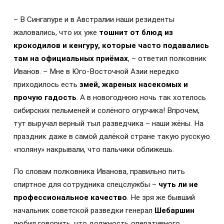
– В Сингапуре и в Австралии наши резиденты
жаловались, что их уже
тошнит от блюд из
крокодилов и кенгуру, которые часто подавались
там на официальных приёмах
, – ответил полковник
Иванов. – Мне в Юго-Восточной Азии нередко
приходилось есть
змей, жареных насекомых и
прочую гадость
. А в новогоднюю ночь так хотелось
сибирских пельменей и солёного огурчика! Впрочем,
тут выручал верный тыл разведчика – наши жёны. На
праздник даже в самой далёкой стране такую русскую
«поляну» накрывали, что пальчики оближешь.
По словам полковника Иванова, правильно пить
спиртное для сотрудника спецслужбы –
чуть ли не
профессиональное качество
. Не зря же бывший
начальник советской разведки генерал
Шебаршин
любил говорить, что должность оперативного