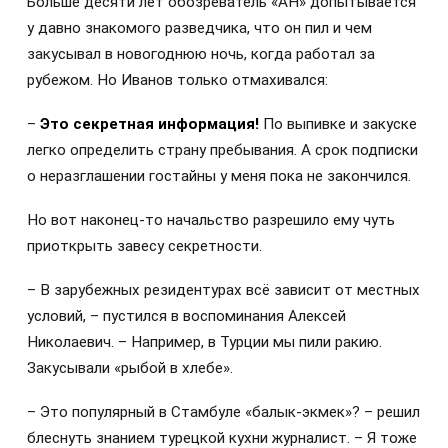
Больше десяти лет обозреватель «АН» допытывается
у давно знакомого разведчика, что он пил и чем
закусывал в новогоднюю ночь, когда работал за
рубежом. Но Иванов только отмахивался:
–
Это секретная информация!
По выпивке и закуске
легко определить страну пребывания. А срок подписки
о неразглашении гостайны у меня пока не закончился.
Но вот наконец-то начальство разрешило ему чуть
приоткрыть завесу секретности.
– В зарубежных резидентурах всё зависит от местных
условий, – пустился в воспоминания Алексей
Николаевич. – Например, в Турции мы пили ракию.
Закусывали «рыбой в хлебе».
– Это популярный в Стамбуле «балык-экмек»? – решил
блеснуть знанием турецкой кухни журналист. – Я тоже