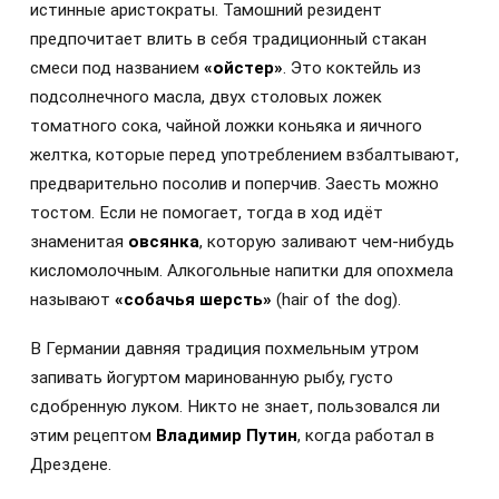
истинные аристократы. Тамошний резидент
предпочитает влить в себя традиционный стакан
смеси под названием
«ойстер»
. Это коктейль из
подсолнечного масла, двух столовых ложек
томатного сока, чайной ложки коньяка и яичного
желтка, которые перед употреблением взбалтывают,
предварительно посолив и поперчив. Заесть можно
тостом. Если не помогает, тогда в ход идёт
знаменитая
овсянка
, которую заливают чем-нибудь
кисломолочным. Алкогольные напитки для опохмела
называют
«собачья шерсть»
(hair of the dog).
В Германии давняя традиция похмельным утром
запивать йогуртом маринованную рыбу, густо
сдобренную луком. Никто не знает, пользовался ли
этим рецептом
Владимир Путин
, когда работал в
Дрездене.