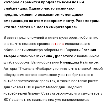
которое стремится продавать всем новым
снабженцам. Однако часто возникают
предположения о возможном «сменщике»
американцев на этом позорном посту. Рассмотрим,
кто же рвётся на место «миротворцев».
В свете предположений о смене кураторов, любопытно
знать, что недавно прошла
встреча
исполняющего
обязанности министра обороны т.н. Украины
Евгения
Хмары
и главкома
Михаила Драпатого
с начальником
штаба обороны Великобритании
Ричардом Найтоном
.
Авторы ТГ-канала «Рыбарь» уточняют, что главной темой
обсуждения «стало возможное участие британцев в
антибаллистических проектах, а также поставки ракет
для систем ПВО и ракет Meteor для шведских
истребителей Gripen». Сразу оговоримся, что самолётов у
ВСУ ещё нет, но планы на них уже наполеоновские.