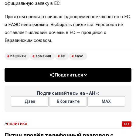
официальную заявку в ЕС.
При этом премьер признал: одновременное членство в ЕС
и ЕАЭС невозможно. Выбирать придётся. Евросоюз не
оставляет иллюзий: хочешь в ЕС — прощайся с
Евразийским союзом.
пашинян
армения
ес
еаэс
#
#
#
#
Поделиться
Подписывайтесь на «АН»:
Дзен
ВКонтакте
МАХ
//
ПОЛИТИКА
13+
Путин провёл телефонный разговор с