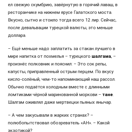
ел свежую скумбрию, завёрнутую в горячий лаваш, в
ресторанчике на нижнем ярусе Галатского моста.
Вкусно, сытно и стоило тогда всего 12 лир. Сейчас,
после девальвации турецкой валюты, это меньше
доллара.
– Ещё меньше надо заплатить за стакан лучшего в
мире напитка от похмелья – турецкого
шалгама
, –
произнёс полковник и пояснил: – Это сок репы,
капусты, приправленный острым перцем. По вкусу
кисло-солёный, чем-то напоминающий наш рассол.
Обычно подаётся холодным вместе с длинными
ломтиками чёрной маринованной моркови –
тане
.
Шалгам оживлял даже мертвецки пьяных янычар.
– А чем закусывали в жарких странах? –
полюбопытствовал обозреватель «АН». – Какой
экзотикой?