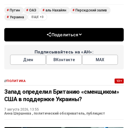
Путин
ОАЭ
аль Нахайян
Персидский залив
#
#
#
#
Украина
#
ЕЩЕ +3
Поделиться
Подписывайтесь на «АН»:
Дзен
ВКонтакте
МАХ
//
ПОЛИТИКА
13+
Запад определил Британию «сменщиком»
США в поддержке Украины?
7 августа 2026, 13:55
Анна Шершнева
, политический обозреватель, публицист