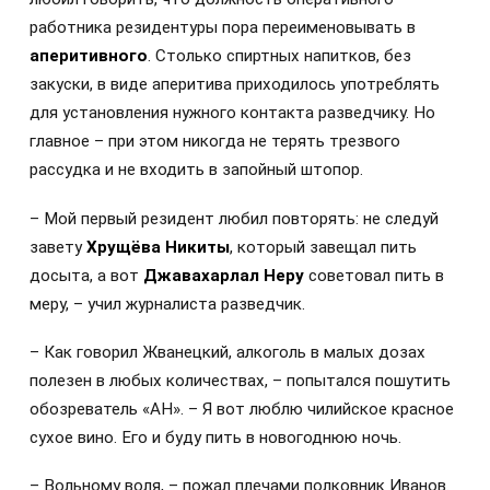
работника резидентуры пора переименовывать в
аперитивного
. Столько спиртных напитков, без
закуски, в виде аперитива приходилось употреблять
для установления нужного контакта разведчику. Но
главное – при этом никогда не терять трезвого
рассудка и не входить в запойный штопор.
– Мой первый резидент любил повторять: не следуй
завету
Хрущёва Никиты
, который завещал пить
досыта, а вот
Джавахарлал Неру
советовал пить в
меру, – учил журналиста разведчик.
– Как говорил Жванецкий, алкоголь в малых дозах
полезен в любых количествах, – попытался пошутить
обозреватель «АН». – Я вот люблю чилийское красное
сухое вино. Его и буду пить в новогоднюю ночь.
– Вольному воля, – пожал плечами полковник Иванов.