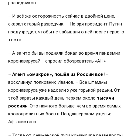
разведчиков…
– И всё же осторожность сейчас в двойной цене, –
сказал старый разведчик. – Не зря президент Путин
предупредил, чтобы не забывали о ней после первого
тоста.
– А за что бы вы подняли бокал во время пандемии
коронавируса? – спросил обозреватель «АН».
–
Агент «омикрон», пошёл из России вон!
–
воскликнул полковник Иванов. – Все штаммы
коронавируса уже надоели хуже горькой редьки. От
этой заразы каждый день теряем около
тысячи
россиян
. Это намного больше, чем во время самых
кровопролитных боёв в Панджшерском ущелье
Афганистана.
– Тогда от душманской пули командира разведроты