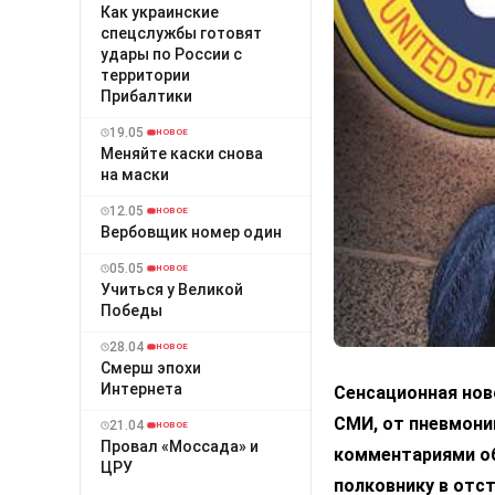
Как украинские
спецслужбы готовят
удары по России с
территории
Прибалтики
19.05
НОВОЕ
Меняйте каски снова
на маски
12.05
НОВОЕ
Вербовщик номер один
05.05
НОВОЕ
Учиться у Великой
Победы
28.04
НОВОЕ
Смерш эпохи
Интернета
Сенсационная нов
СМИ, от пневмони
21.04
НОВОЕ
Провал «Моссада» и
комментариями об
ЦРУ
полковнику в отс