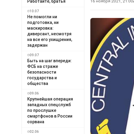
16 ноября 2021, 21:00
Работайте, братья
10.07
Не помогли ни
подготовка, ни
маскировка:
диверсант, несмотря
на все его ухищрения,
задержан
09.07
Быть на шаг впереди:
ФСБ на страже
безопасности
государства и
общества
09.06
Крупнейшая операция
западных спецслужб
по прослушке
смартфонов в России
сорвана
02.06