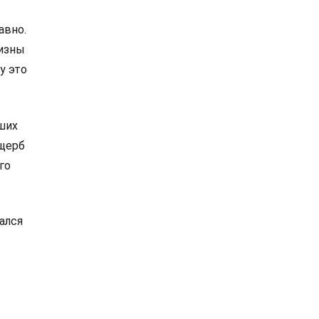
авно.
визны
у это
аших
ущерб
го
ался