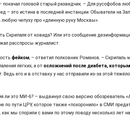
– покачал головой старый разведчик. – Для русофобов лю
ед – это истина в последней инстанции. Обыватели на За
 любую чепуху про «длинную руку Москвы».
рть Скрипаля от ковида? Или это сообщение дезинформац
лжал расспросы журналист.
вость
фейком
, – ответил полковник Романов. – Скрипаль 
аления лёгких, а от
осложнений после диабета, которым
т
. Ведь его и в отставку у нас отправили из-за этой тяжёл
ия ли это МИ-6? – выдвинул свою версию обозреватель «А
ане по пути ЦРУ, которое также «похоронило» в СМИ преда
 как мы спорили с вами по этому поводу несколько лет н