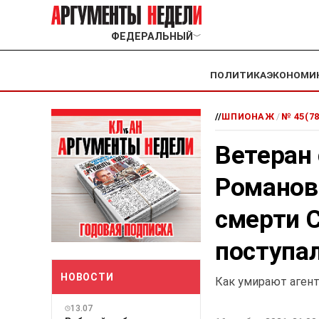
ФЕДЕРАЛЬНЫЙ
﹀
ПОЛИТИКА
ЭКОНОМИ
//
ШПИОНАЖ
/
№ 45(78
Ветеран
Романов
смерти С
поступа
НОВОСТИ
Как умирают аген
13.07