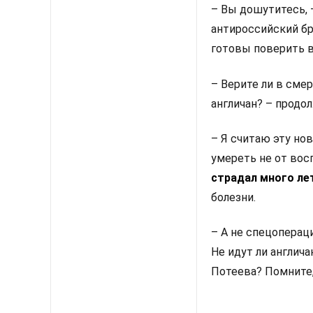
– Вы дошутитесь, 
антироссийский бр
готовы поверить в
– Верите ли в сме
англичан? – продо
– Я считаю эту но
умереть не от восп
страдал много ле
болезни.
– А не спецоперац
Не идут ли англич
Потеева? Помните,