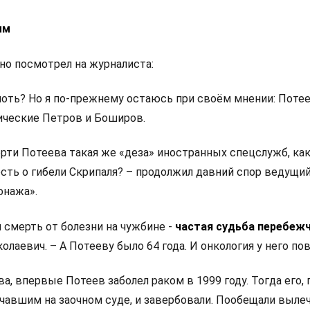
ым
но посмотрел на журналиста:
лоть? Но я по-прежнему остаюсь при своём мнении: Поте
ические Петров и Боширов.
рти Потеева такая же «деза» иностранных спецслужб, ка
сть о гибели Скрипаля? – продолжил давний спор ведущи
онажа».
я смерть от болезни на чужбине
-
частая судьба перебеж
олаевич. – А Потееву было 64 года. И онкология у него по
а, впервые Потеев заболел раком в 1999
году. Тогда его, 
чавшим на заочном суде, и завербовали. Пообещали выле