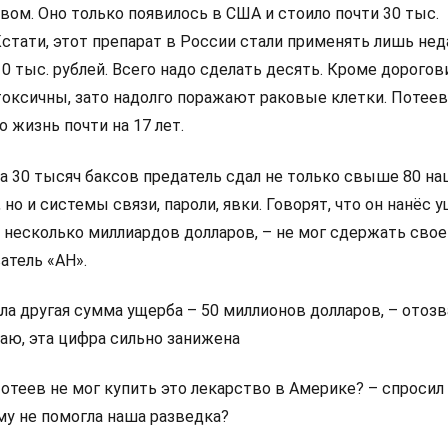
ом. Оно только появилось в США и стоило почти 30 тыс.
Кстати, этот препарат в России стали применять лишь нед
10 тыс. рублей. Всего надо сделать десять. Кроме дорого
токсичны, зато надолго поражают раковые клетки. Потеев
 жизнь почти на 17 лет.
 за 30 тысяч баксов предатель сдал не только свыше 80 н
 но и системы связи, пароли, явки. Говорят, что он нанёс 
 несколько миллиардов долларов, – не мог сдержать свое
атель «АН».
ала другая сумма ущерба – 50 миллионов долларов, – отозв
маю, эта цифра сильно занижена
отеев не мог купить это лекарство в Америке? – спросил
му не помогла наша разведка?