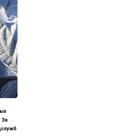
ных
 За
цслужб