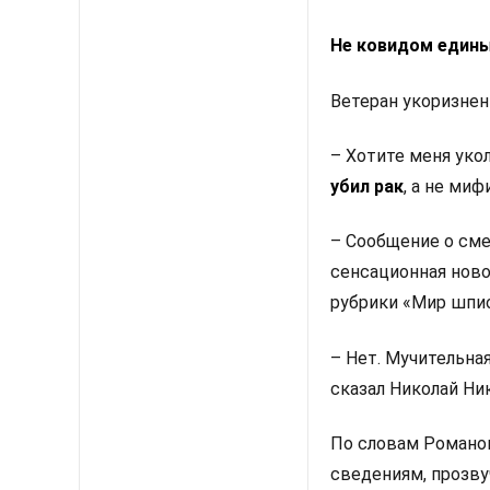
Не ковидом един
Ветеран укоризнен
– Хотите меня уко
убил рак
,
а не миф
– Сообщение о сме
сенсационная ново
рубрики «Мир шпи
– Нет. Мучительна
сказал Николай Ник
По словам Романов
сведениям, прозву