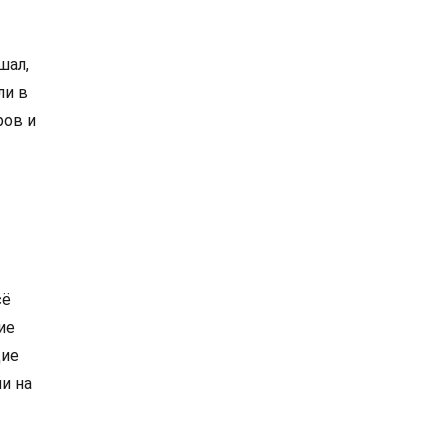
шал,
ли в
ров и
сё
ие
щие
и на