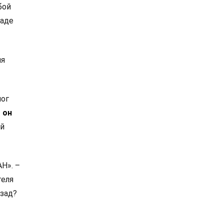
бой
паде
ия
мог
 он
ой
Н». –
теля
азад?