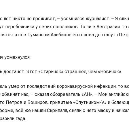
.
о лет никто не проживёт, – усомнился журналист. – Я слы
ут перебежчика у своих союзников. То ли в Австралии, то 
оятся, что в Туманном Альбионе его снова достанут «Пет
ч усмехнулся:
ь достанет. Этот «Старичок» страшнее, чем «Новичок».
аль умер от последствий коронавирусной инфекции, то в
 обвинят нас, – сказал обозреватель «АН». – Мои английск
что Петров и Боширов, привитые «Спутником-V» и болею
орме, всё же нашли Скрипаля, сняли с него маску и начхал
разили гада.