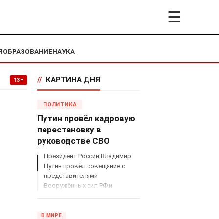
☰
Я
ОБРАЗОВАНИЕ
НАУКА
//
КАРТИНА ДНЯ
13+
ПОЛИТИКА
Путин провёл кадровую
перестановку в
руководстве СВО
Президент России Владимир
Путин провёл совещание с
представителями
Вооружённых сил РФ и
объявил о серьёзных
кадровых изменениях в
руководстве спецоперацией.
В МИРЕ