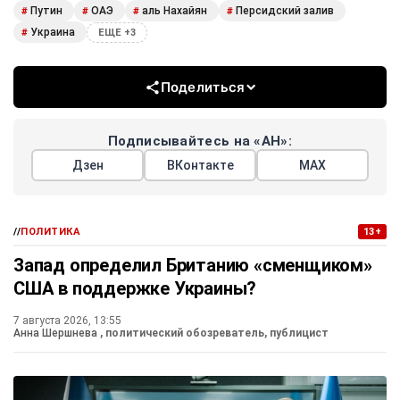
Путин
ОАЭ
аль Нахайян
Персидский залив
#
#
#
#
Украина
#
ЕЩЕ +3
Поделиться
Подписывайтесь на «АН»:
Дзен
ВКонтакте
МАХ
//
ПОЛИТИКА
13+
Запад определил Британию «сменщиком»
США в поддержке Украины?
7 августа 2026, 13:55
Анна Шершнева
, политический обозреватель, публицист