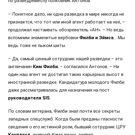
по разведремеслу полковник Антонов.
– Понятное дело, ни одна разведка в мире никогда не
признается, что тот или иной агент работает на неё, –
продолжал настаивать обозреватель «АН». – Но ведь
вспомним знаменитые вербовки
Филби и Эймса
… Мы
ведь тоже не лыком шиты.
– Да, самый ценный сотрудник нашей разведки – это
англичанин
Ким Филби
, – согласился Антонов. – Ни
один наш агент не достигал таких карьерных высот в
иностранной разведке. Кандидатура молодого Филби
даже рассматривалась для назначения на пост
руководителя SIS
.
По словам ветерана, Филби знал почти все секреты
западных спецслужб. Когда были преданы гласности
сведения о его истинной роли, бывший сотрудник ЦРУ
Коуплэнд
, знавший Кима лично, заявил: