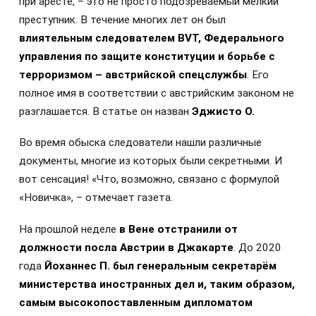
при аресте, – это не просто подозреваемый мелкий
преступник. В течение многих лет он был
влиятельным следователем BVT, Федерального
управления по защите конституции и борьбе с
терроризмом – австрийской спецслужбы
. Его
полное имя в соответствии с австрийским законом не
разглашается. В статье он назван
Эджисто О.
Во время обыска следователи нашли различные
документы, многие из которых были секретными. И
вот сенсация! «Что, возможно, связано с формулой
«Новичка», – отмечает газета.
На прошлой неделе
в Вене отстранили от
должности посла Австрии в Джакарте
. До 2020
года
Йоханнес П. был генеральным секретарём
министерства иностранных дел и, таким образом,
самым высокопоставленным дипломатом