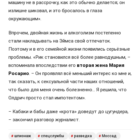
машину не в рассрочку, как это обычно делается; он
излишне шиковал, и это бросалось в глаза
окружающим».
Впрочем, двойная жизнь и алкоголизм постепенно
стали накладывать на Эймса свой отпечаток.
Поэтому и в его семейной жизни появились серьёзные
проблемы. «Рик становился всё более равнодушным, –
вспоминала впоследствии его
вторая жена Мария
Росарио
. – Он проявлял всё меньший интерес ко мне и,
так сказать, к сексуальной части наших отношений,
что было для меня очень болезненно… Я решила, что
Олдрич просто стал импотентом».
– Кабаки и бабы даже «крота» доведут до цугундера,
– закончил разговор журналист.
шпионаж
спецслужбы
разведка
Моссад
#
#
#
#