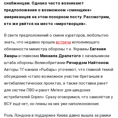
снабженцам. Однако часто возникают
предположения о возможном «сменщике»
американцев на этом позорном посту. Рассмотрим,
кто же рвётся на место «миротворцев».
В свете предположений о смене кураторов, любопытно
знать, что недавно прошла
встреча
исполняющего
обязанности министра обороны т.н. Украины
Евгения
Хмары
и главкома
Михаила Драпатого
с начальником
штаба обороны Великобритании
Ричардом Найтоном
.
Авторы ТГ-канала «Рыбарь» уточняют, что главной темой
обсуждения «стало возможное участие британцев в
антибаллистических проектах, а также поставки ракет
для систем ПВО и ракет Meteor для шведских
истребителей Gripen». Сразу оговоримся, что самолётов у
ВСУ ещё нет, но планы на них уже наполеоновские.
Роль Лондона в поддержке Киева давно вышла за рамки