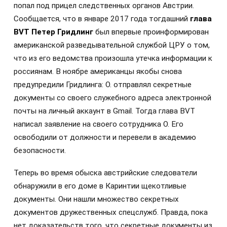
попал под прицел следственных органов Австрии.
Сообщается, что в январе 2017 года тогдашний
глава
BVT Петер Гридлинг
был впервые проинформирован
американской разведывательной службой ЦРУ о том,
что из его ведомства произошла утечка информации к
россиянам. В ноябре американцы якобы снова
предупредили Гридлинга: О. отправлял секретные
документы со своего служебного адреса электронной
почты на личный аккаунт в Gmail. Тогда глава BVT
написал заявление на своего сотрудника О. Его
освободили от должности и перевели в академию
безопасности.
Теперь во время обыска австрийские следователи
обнаружили в его доме в Каринтии щекотливые
документы. Они нашли множество секретных
документов дружественных спецслужб. Правда, пока
нет доказательств того, что секретные документы из