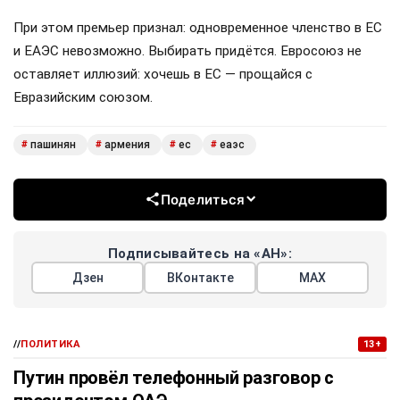
При этом премьер признал: одновременное членство в ЕС
и ЕАЭС невозможно. Выбирать придётся. Евросоюз не
оставляет иллюзий: хочешь в ЕС — прощайся с
Евразийским союзом.
пашинян
армения
ес
еаэс
#
#
#
#
Поделиться
Подписывайтесь на «АН»:
Дзен
ВКонтакте
МАХ
//
ПОЛИТИКА
13+
Путин провёл телефонный разговор с