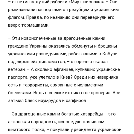
– ответил ведущий рубрики «Мир шпионажа». – Они
размахивали паспортами с трезубцем и украинским
флагом. Правда, по незнанию они перевернули его
вверх тормашками.
– Эти новоиспечённые за драгоценные камни
граждане Украины оказались обмануты и брошены
украинскими разведчиками, работавшими в Кабуле
под «крышей» дипломатов, – с горечью сказал
ветеран. – А сколько афганцев, купивших украинские
паспорта, уже улетело в Киев? Среди них наверняка
есть и террористы, связанные с исламскими
боевиками. Ведь в спешке их никто не проверял. Всё
затмил блеск изумрудов и сапфиров.
– За драгоценные камни богатые хазарейцы – это
афганская народность, исповедующая ислам
шиитского толка, – покупали у резидента украинской