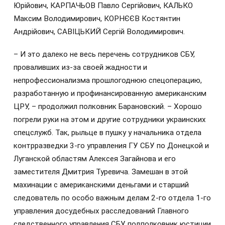
Юрійович, КАРПАЧЬОВ Павло Сергійович, КАЛЬКО
Максим Володимирович, КОРНЄЄВ Костянтин
Андрійович, САВІЦЬКИЙ Сергій Володимирович.
– И это далеко не весь перечень сотрудников СБУ,
проваливших из-за своей жадности и
непрофессионализма прошлогоднюю спецоперацию,
разработанную и профинансированную американским
ЦРУ, – продолжил полковник Барановский. – Хорошо
погрели руки на этом и другие сотрудники украинских
спецслужб. Так, рыльце в пушку у начальника отдела
контрразведки 3-го управления ГУ СБУ по Донецкой и
Луганской областям Алексея Загайнова и его
заместителя Дмитрия Туревича. Замешан в этой
махинации с американскими деньгами и старший
следователь по особо важным делам 2-го отдела 1‑го
управления досудебных расследований Главного
следственного управления СБУ подполковник юстиции