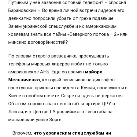
Путиным у неё зазвонил сотовый телефон? – спросил
Барановский. – Во время личной встречи лидеров его
деликатно попросили убрать от греха подальше.
Зачем украинской спецслужбе и их американским
хозяевам знать все тайны «Северного потока – 2» или
минских договорённостей?
По словам старого разведчика, прослушивать
телефоны мировых лидеров любит не только
американское АНБ. Ещё со времён
майора
Мельниченко
, который записывал на диктофон
преступные приказы президента Кучмы, прослушка и в
Киеве в особом почёте. Секреты здесь не держатся.
Об этом хорошо знают и в штаб-квартире ЦРУ в
Лэнгли, и в Центре ГУ российского Генштаба на
московской улице Зорге.
–
Впрочем,
что украинским спецслужбам ни