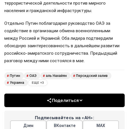
террористической деятельности против мирного
населения и гражданской инфраструктуры.
Отдельно Путин поблагодарил руководство ОАЭ за
содействие в организации обмена военнопленными
между Россией и Украиной. Оба лидера подтвердили
обоюдную заинтересованность в дальнейшем развитии
российско-эмиратского сотрудничества. Предыдущий
разговор между ними состоялся в мае.
Путин
ОАЭ
аль Нахайян
Персидский залив
#
#
#
#
Украина
#
ЕЩЕ +3
Поделиться
Подписывайтесь на «АН»:
Дзен
ВКонтакте
МАХ