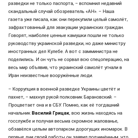
разведки не только паспорта, – вспомнил недавний
скандальный случай обозреватель «АН». – Наша
газета уже писала, как они перекупили целый самолёт,
зафрахтованный для эвакуации украинских граждан.
Говорят, наиболее ценные камушки пошли не только
руководству украинской разведки, но даже министру
иностранных дел Кулебе. А вот с замминистра не
поделились. И он чуть не сорвал всю спецоперацию, на
весь мир объявив, что украинский самолёт угнали в
Иран неизвестные вооружённые люди.
– Коррупция в военной разведке Украины цветёт и
пахнет, – махнул рукой полковник Барановский. –
Процветает она и в СБУ. Помню, как её тогдашний
начальник
Василий Грицак
, всю жизнь находясь на
госслужбе и получая весьма скромное жалованье,
обзавёлся целым автопарком дорогущих иномарок. В
первые дни своей работы он заявил подчинённым, что