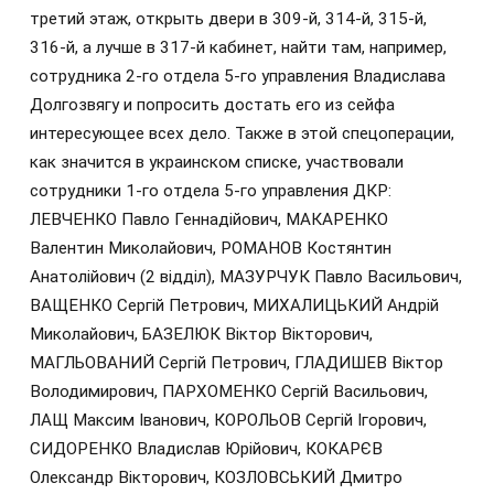
третий этаж, открыть двери в 309-й, 314‑й, 315-й,
316-й, а лучше в 317‑й кабинет, найти там, например,
сотрудника 2-го отдела 5-го управления Владислава
Долгозвягу и попросить достать его из сейфа
интересующее всех дело. Также в этой спецоперации,
как значится в украинском списке, участвовали
сотрудники 1-го отдела 5-го управления ДКР:
ЛЕВЧЕНКО Павло Геннадійович, МАКАРЕНКО
Валентин Миколайович, РОМАНОВ Костянтин
Анатолійович (2 відділ), МАЗУРЧУК Павло Васильович,
ВАЩЕНКО Сергій Петрович, МИХАЛИЦЬКИЙ Андрій
Миколайович, БАЗЕЛЮК Віктор Вікторович,
МАГЛЬОВАНИЙ Сергій Петрович, ГЛАДИШЕВ Віктор
Володимирович, ПАРХОМЕНКО Сергій Васильович,
ЛАЩ Максим Іванович, КОРОЛЬОВ Сергій Ігорович,
СИДОРЕНКО Владислав Юрійович, КОКАРЄВ
Олександр Вікторович, КОЗЛОВСЬКИЙ Дмитро