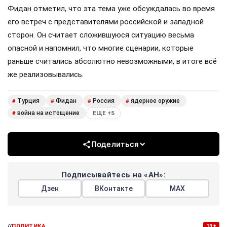
Фидан отметил, что эта тема уже обсуждалась во время
его встреч с представителями российской и западной
сторон. Он считает сложившуюся ситуацию весьма
опасной и напомнил, что многие сценарии, которые
раньше считались абсолютно невозможными, в итоге всё
же реализовывались.
Турция
Фидан
Россия
ядерное оружие
#
#
#
#
война на истощение
#
ЕЩЕ +5
Поделиться
Подписывайтесь на «АН»:
Дзен
ВКонтакте
МАХ
//
ПОЛИТИКА
13+