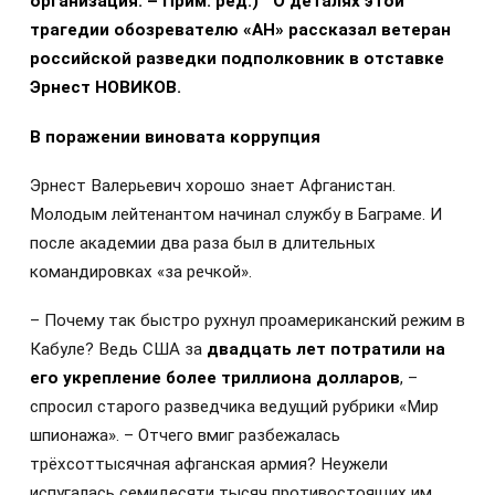
организация. – Прим. ред.) О деталях этой
трагедии обозревателю «АН» рассказал ветеран
российской разведки подполковник в отставке
Эрнест НОВИКОВ.
В поражении виновата коррупция
Эрнест Валерьевич хорошо знает Афганистан.
Молодым лейтенантом начинал службу в Баграме. И
после академии два раза был в длительных
командировках «за речкой».
– Почему так быстро рухнул проамериканский режим в
Кабуле? Ведь США за
двадцать лет потратили на
его укрепление более триллиона долларов
, –
спросил старого разведчика ведущий рубрики «Мир
шпионажа». – Отчего вмиг разбежалась
трёхсоттысячная афганская армия? Неужели
испугалась семидесяти тысяч противостоящих им