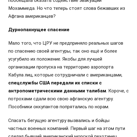
пообещала оказать содействие эвакуации
Мохаммеда. Но что теперь стоят слова бежавших из
Афгана американцев?
Дурнопахнущее спасение
Мало того, что ЦРУ не предприняло реальных шагов
по спасению своей агентуры, так оно ещё и более
усугубило их положение. Якобы для лучшей
организации пропуска на территорию аэропорта
Кабула лиц, которые сотрудничали с американцами,
спецслужбы США передали их списки с
антропометрическими данными талибам
. Короче, с
потрохами сдали всю свою афганскую агентуру.
Пособники оккупантов попрятались по норам.
Спасать бегущую агентуру вызвались и бойцы
частных военных компаний. Первый шаг на этом пути
сделал бывший американский морской пехотинец