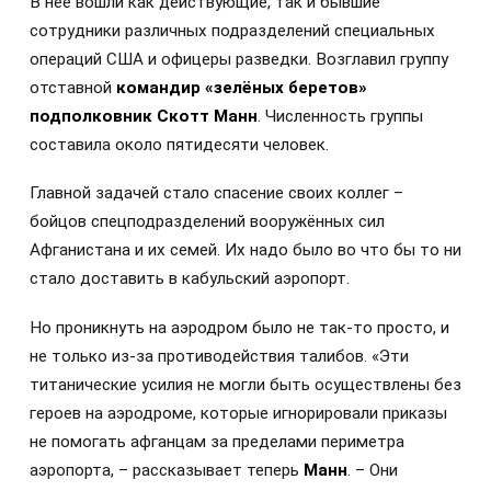
В неё вошли как действующие, так и бывшие
сотрудники различных подразделений специальных
операций США и офицеры разведки. Возглавил группу
отставной
командир «зелёных беретов»
подполковник Скотт Манн
. Численность группы
составила около пятидесяти человек.
Главной задачей стало спасение своих коллег –
бойцов спецподразделений вооружённых сил
Афганистана и их семей. Их надо было во что бы то ни
стало доставить в кабульский аэропорт.
Но проникнуть на аэродром было не так-то просто, и
не только из-за противодействия талибов. «Эти
титанические усилия не могли быть осуществлены без
героев на аэродроме, которые игнорировали приказы
не помогать афганцам за пределами периметра
аэропорта, – рассказывает теперь
Манн
. – Они