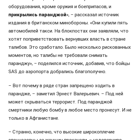
оборудования, кроме оружия и боеприпасов, и
прикрылись паранджой
», – рассказал источник
издания в британском минобороны. «Они купили пять
автомобилей такси. На блокпостах они заявляли, что
хотят поприветствовать вернувших власть в стране
талибов. Это сработало. Было несколько рискованных
моментов, но талибы не требовали снимать
паранджу», – поделился источник, добавив, что бойцы
SAS до аэропорта добрались благополучно.
– Вот почему в ряде стран запрещено ходить в
парандже, – заметил Эрнест Валерьевич. – Под ней
может скрываться террорист. Под паранджой
смертники любую бомбу в любое место пронесут. И не
только в Афганистане.
– Странно, конечно, что высокие широкоплечие
спецназовцы за женщин проканали, – недоверчиво