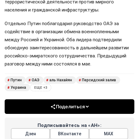
террористической деятельности против мирного
населения и гражданской инфраструктуры.
Отдельно Путин поблагодарил руководство ОАЭ за
содействие в организации обмена военнопленными
между Россией и Украиной. Оба лидера подтвердили
обоюдную заинтересованность в дальнейшем развитии
российско-эмиратского сотрудничества. Предыдущий
разговор между ними состоялся в мае.
Путин
ОАЭ
аль Нахайян
Персидский залив
#
#
#
#
Украина
#
ЕЩЕ +3
Поделиться
Подписывайтесь на «АН»:
Дзен
ВКонтакте
МАХ