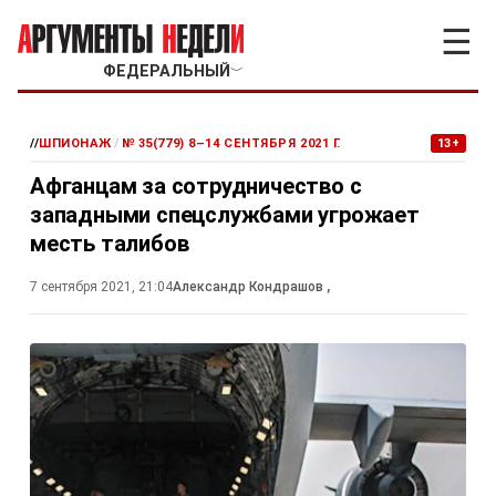
☰
ФЕДЕРАЛЬНЫЙ
﹀
//
ШПИОНАЖ
/
№ 35(779) 8–14 СЕНТЯБРЯ 2021 Г.
13+
Афганцам за сотрудничество с
западными спецслужбами угрожает
месть талибов
7 сентября 2021, 21:04
Александр Кондрашов
,