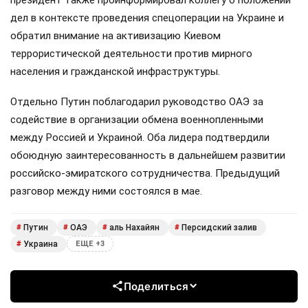
президент также проинформировал коллегу о положении
дел в контексте проведения спецоперации на Украине и
обратил внимание на активизацию Киевом
террористической деятельности против мирного
населения и гражданской инфраструктуры.
Отдельно Путин поблагодарил руководство ОАЭ за
содействие в организации обмена военнопленными
между Россией и Украиной. Оба лидера подтвердили
обоюдную заинтересованность в дальнейшем развитии
российско-эмиратского сотрудничества. Предыдущий
разговор между ними состоялся в мае.
Путин
ОАЭ
аль Нахайян
Персидский залив
#
#
#
#
Украина
#
ЕЩЕ +3
Поделиться