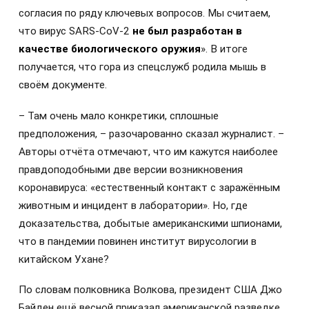
согласия по ряду ключевых вопросов. Мы считаем,
что вирус SARS-CoV-2
не был разработан в
качестве биологического оружия
». В итоге
получается, что гора из спецслужб родила мышь в
своём документе.
– Там очень мало конкретики, сплошные
предположения, – разочарованно сказал журналист. –
Авторы отчёта отмечают, что им кажутся наиболее
правдоподобными две версии возникновения
коронавируса: «естественный контакт с заражённым
животным и инцидент в лаборатории». Но, где
доказательства, добытые американскими шпионами,
что в пандемии повинен институт вирусологии в
китайском Ухане?
По словам полковника Волкова, президент США Джо
Байден ещё весной приказал американской разведке