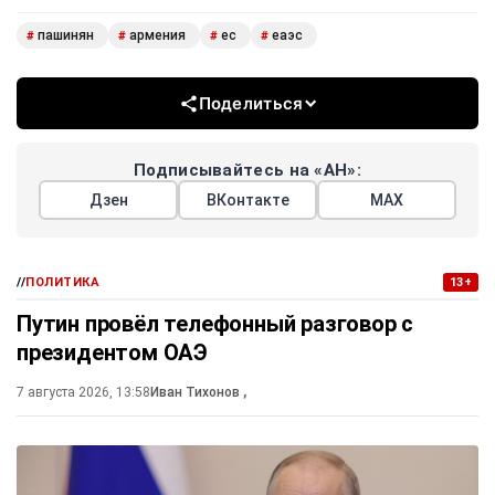
пашинян
армения
ес
еаэс
#
#
#
#
Поделиться
Подписывайтесь на «АН»:
Дзен
ВКонтакте
МАХ
//
ПОЛИТИКА
13+
Путин провёл телефонный разговор с
президентом ОАЭ
7 августа 2026, 13:58
Иван Тихонов
,