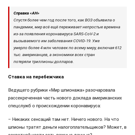
Справка «АН»
Спустя более чем год после того, как ВОЗ объявила о
пандемии, мир всё ещё переживает непростые времена
из-за появления коронавируса SARS-CoV-2 и
вызываемого им заболевания COVID-19. Уже
умерло
более 4 млн человек
по всему миру, включая
612
тыс. американцев
, а экономики всех стран
потеряли
триллионы
долларов.
Ставка на перебежчика
Ведущего рубрики «Мир шпионажа» разочаровала
рассекреченная часть нового доклада американских
спецслужб о происхождении коронавируса:
– Никаких сенсаций там нет. Ничего нового. На что
шпионы тратят деньги налогоплательщиков? Может, в
секретной части есть важные данные?