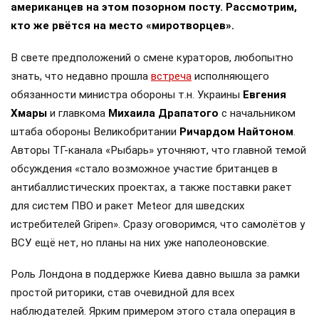
американцев на этом позорном посту. Рассмотрим,
кто же рвётся на место «миротворцев».
В свете предположений о смене кураторов, любопытно
знать, что недавно прошла
встреча
исполняющего
обязанности министра обороны т.н. Украины
Евгения
Хмары
и главкома
Михаила Драпатого
с начальником
штаба обороны Великобритании
Ричардом Найтоном
.
Авторы ТГ-канала «Рыбарь» уточняют, что главной темой
обсуждения «стало возможное участие британцев в
антибаллистических проектах, а также поставки ракет
для систем ПВО и ракет Meteor для шведских
истребителей Gripen». Сразу оговоримся, что самолётов у
ВСУ ещё нет, но планы на них уже наполеоновские.
Роль Лондона в поддержке Киева давно вышла за рамки
простой риторики, став очевидной для всех
наблюдателей. Ярким примером этого стала операция в