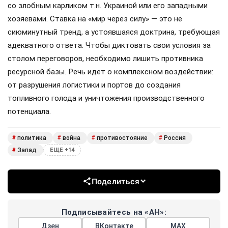
со злобным карликом т.н. Украиной или его западными
хозяевами. Ставка на «мир через силу» — это не
сиюминутный тренд, а устоявшаяся доктрина, требующая
адекватного ответа. Чтобы диктовать свои условия за
столом переговоров, необходимо лишить противника
ресурсной базы. Речь идет о комплексном воздействии:
от разрушения логистики и портов до создания
топливного голода и уничтожения производственного
потенциала.
политика
война
противостояние
Россия
#
#
#
#
Запад
#
ЕЩЕ +14
Поделиться
Подписывайтесь на «АН»:
Дзен
ВКонтакте
МАХ