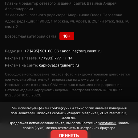
Главный редактор сетевого издания (сайта): Вавилов Андрей
Александрович
Заместитель главного редактора: Аверьянова Олеся Сергеевна
Адрес редакции: 119002, г. Москва, ул. Арбат, д. 29, 1-й этаж, пом. IV,
комн. 2
18+
Возрастная категория сайта:
Редакция:
+7 (495) 981-68-36
/
anonline@argumenti.ru
Реклама в газете:
+7 (903) 777-11-14
Реклама на сайте:
kapkova@argumenti.ru
Свободное использование текстов, фото и видеоматериалов допускается
при условии обязательной гиперссылки на www.argumenti.ru.
Использование в печатных СМИ — только с письменного разрешения.
Сетевое издание «Аргументы недели». Реестровая запись ЭЛ № ФС77-
85253 от 10.05.2023.
Мы используем файлы cookie(куки) и технологии анализа поведения
пользователей, включая сервисы «Яндекс Метрика», «LiveInternet.ru»,
«Mail.ru».
Продолжая использование сайта, вы соглашаетесь с
условиями
. Файлы
cookie (куки) можно отключить в настройках браузера
ПРИНЯТЬ