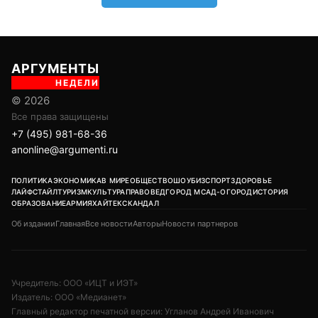
АРГУМЕНТЫ
НЕДЕЛИ
© 2026
Все права защищены
+7 (495) 981-68-36
anonline@argumenti.ru
ПОЛИТИКА
ЭКОНОМИКА
В МИРЕ
ОБЩЕСТВО
ШОУБИЗ
СПОРТ
ЗДОРОВЬЕ
ЛАЙФСТАЙЛ
ТУРИЗМ
КУЛЬТУРА
ПРАВОВЕД
ГОРОД М
САД-ОГОРОД
ИСТОРИЯ
ОБРАЗОВАНИЕ
АРМИЯ
ХАЙТЕК
СКАНДАЛ
Об издании
Главная
Все новости
Авторы
Новости партнеров
Учредитель: ООО «ИЦТ и ИЭТ»
Издатель: ООО «Медианет»
Главный редактор печатной версии: Угланов Андрей Иванович