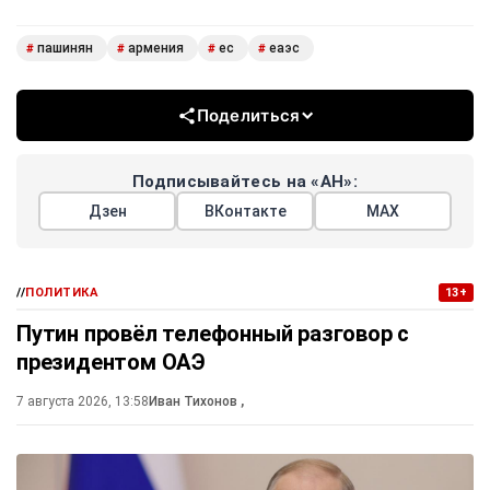
пашинян
армения
ес
еаэс
#
#
#
#
Поделиться
Подписывайтесь на «АН»:
Дзен
ВКонтакте
МАХ
//
ПОЛИТИКА
13+
Путин провёл телефонный разговор с
президентом ОАЭ
7 августа 2026, 13:58
Иван Тихонов
,