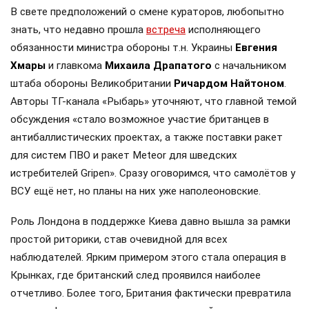
В свете предположений о смене кураторов, любопытно
знать, что недавно прошла
встреча
исполняющего
обязанности министра обороны т.н. Украины
Евгения
Хмары
и главкома
Михаила Драпатого
с начальником
штаба обороны Великобритании
Ричардом Найтоном
.
Авторы ТГ-канала «Рыбарь» уточняют, что главной темой
обсуждения «стало возможное участие британцев в
антибаллистических проектах, а также поставки ракет
для систем ПВО и ракет Meteor для шведских
истребителей Gripen». Сразу оговоримся, что самолётов у
ВСУ ещё нет, но планы на них уже наполеоновские.
Роль Лондона в поддержке Киева давно вышла за рамки
простой риторики, став очевидной для всех
наблюдателей. Ярким примером этого стала операция в
Крынках, где британский след проявился наиболее
отчетливо. Более того, Британия фактически превратила