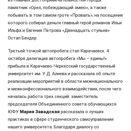
из главных достопримечательностей города –
памятник «Орел, побеждающий змею», а также
побывать в том самом гроте «Провалъ», на посещение
которого собирал деньги главный герой романов Ильи
Ильфа и Евгения Петрова «Двенадцать стульев»
Остап Бендер.
Третьей точкой автопробега стал Карачаевск. 4
октября делегация автопробега «Мы – едины!»
прибыла в Карачаево-Черкесский государственный
университет им. У. Д. Алиева и рассказала об опыте
реализации мероприятий в области межнационального
и межконфессионального взаимодействия, после чего
началась работа трех секций: заместитель
председателя Объединенного совета обучающихся
ЮФУ
Мария Завадская
рассказала о лучших
практиках в сфере студенческого самоуправления
нашего университета. Благодаря диалогу со