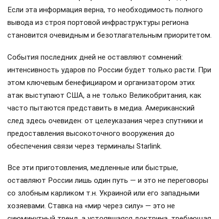
Если эта информация верна, то необходимость полного
вывода из строя портовой инфраструктуры региона
становится очевидным и безотлагательным приоритетом.
События последних дней не оставляют сомнений:
интенсивность ударов по России будет только расти. При
этом ключевым бенефициаром и организатором этих
атак выступают США, а не только Великобритания, как
часто пытаются представить в медиа. Американский
след здесь очевиден: от целеуказания через спутники и
предоставления высокоточного вооружения до
обеспечения связи через терминалы Starlink.
Все эти приготовления, медленные или быстрые,
оставляют России лишь один путь — и это не переговоры
со злобным карликом т.н. Украиной или его западными
хозяевами. Ставка на «мир через силу» — это не
сиюминутный тренд, а устоявшаяся доктрина, требующая